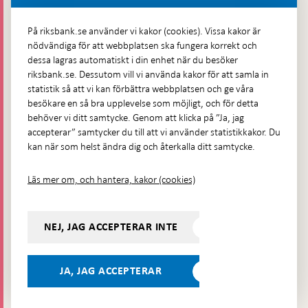
Fler kontaktuppgifter
På riksbank.se använder vi kakor (cookies). Vissa kakor är
nödvändiga för att webbplatsen ska fungera korrekt och
Hitta direkt
dessa lagras automatiskt i din enhet när du besöker
riksbank.se. Dessutom vill vi använda kakor för att samla in
Frågor och svar
-
statistik så att vi kan förbättra webbplatsen och ge våra
Öppnas
besökare en så bra upplevelse som möjligt, och för detta
Till Riksbankens webbarkiv
-
i
behöver vi ditt samtycke. Genom att klicka på ”Ja, jag
Öppnas
Presskontakt
ny
accepterar” samtycker du till att vi använder statistikkakor. Du
i
flik
kan när som helst ändra dig och återkalla ditt samtycke.
Integritetspolicy
ny
flik
Tillgänglighetsredogörelse
Läs mer om, och hantera, kakor (cookies)
Prenumerera på utskick
Visselblåsning
NEJ, JAG ACCEPTERAR INTE
Följ oss på sociala medier
Dela
Dela på:
Dela på:
Dela på:
Dela på:
på:
JA, JAG ACCEPTERAR
LinkedIn
YouTube
Facebook
Instagram
Bluesky
-
- Öppnas
- Öppnas
-
Öppnas
Öppnas