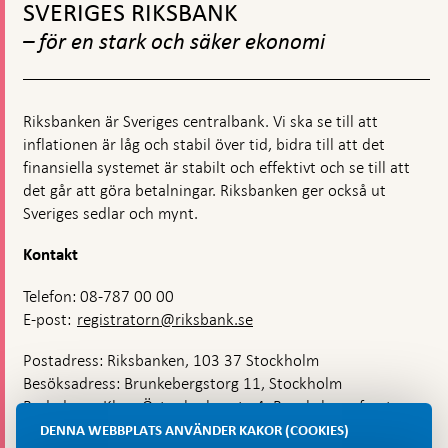
stabilitet
till
SVERIGES RIKSBANK
toppnavigation
– för en stark och säker ekonomi
Riksbanken är Sveriges centralbank. Vi ska se till att
inflationen är låg och stabil över tid, bidra till att det
finansiella systemet är stabilt och effektivt och se till att
det går att göra betalningar. Riksbanken ger också ut
Sveriges sedlar och mynt.
Kontakt
Telefon: 08-787 00 00
E-post:
registratorn@riksbank.se
Postadress: Riksbanken, 103 37 Stockholm
Besöksadress: Brunkebergstorg 11, Stockholm
Budadress: Klara Östra kyrkogata 4, Brunkebergsfaret,
Lastplats 6
DENNA WEBBPLATS ANVÄNDER KAKOR (COOKIES)