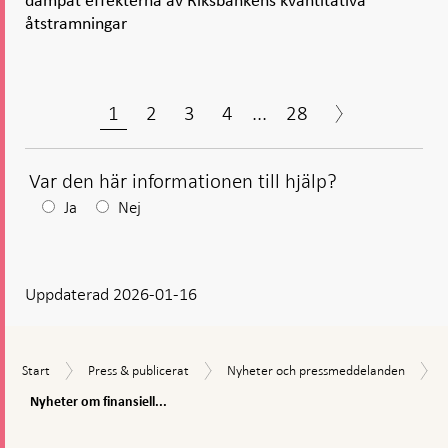
dämpat effekterna av Riksbankens kvantitativa
åtstramningar
1
2
3
4
...
28
Var den här informationen till hjälp?
Efter
Ja
Nej
ditt
svar
Uppdaterad 2026-01-16
visas
en
kommentarsruta
Start
Press
Nyheter
Start
Press & publicerat
Nyheter och pressmeddelanden
&
och
Nyheter
Nyheter om finansiell...
publicerat
pressmeddelanden
om
Gå
finansiell