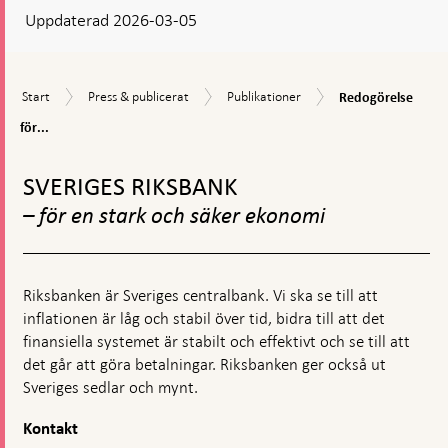
Uppdaterad 2026-03-05
visas
en
kommentarsruta
Redogörelse
Start
Press
Publikationer
Start
Press & publicerat
Publikationer
Redogörelse
för
&
penningpolitiken
för...
publicerat
Gå
till
SVERIGES RIKSBANK
toppnavigation
– för en stark och säker ekonomi
Riksbanken är Sveriges centralbank. Vi ska se till att
inflationen är låg och stabil över tid, bidra till att det
finansiella systemet är stabilt och effektivt och se till att
det går att göra betalningar. Riksbanken ger också ut
Sveriges sedlar och mynt.
Kontakt