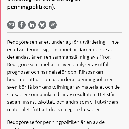
penningpolitiken).
Dela
Dela
Dela
Dela på
Dela på
på
på
via
LinkedIn
Facebook
Bluesky
Twitter
email -
-
- Öppnas
-
-
Öppnas
Öppnas
i ny flik
Öppnas
Öppnas
i ny flik
i ny flik
Redogörelsen är ett underlag för utvärdering – inte
i ny flik
i ny flik
en utvärdering i sig. Det innebär däremot inte att
det endast är en ren sammanställning av siffror.
Redogörelsen innehåller även analyser av utfall,
prognoser och händelseförlopp. Riksbanken
bedömer att de som utvärderar penningpolitiken
även bör få bankens tolkningar av materialet och de
slutsatser som banken drar av resultaten. Det står
sedan finansutskottet, och andra som vill utvärdera
materialet, fritt att dra sina egna slutsatser.
Redogörelse för penningpolitiken är en av de