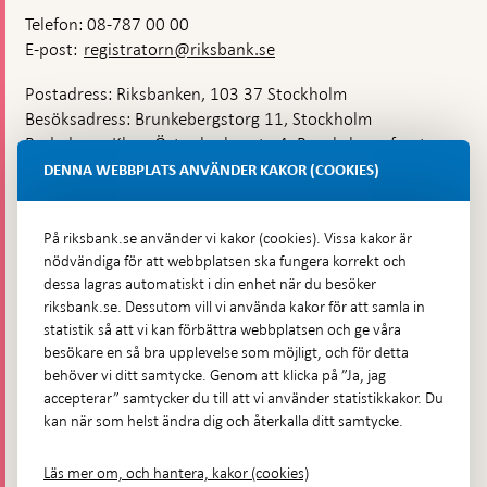
Telefon: 08-787 00 00
E-post:
registratorn@riksbank.se
Postadress: Riksbanken, 103 37 Stockholm
Besöksadress: Brunkebergstorg 11, Stockholm
Budadress: Klara Östra kyrkogata 4, Brunkebergsfaret,
Lastplats 6
DENNA WEBBPLATS ANVÄNDER KAKOR (COOKIES)
Fler kontaktuppgifter
På riksbank.se använder vi kakor (cookies). Vissa kakor är
nödvändiga för att webbplatsen ska fungera korrekt och
Hitta direkt
dessa lagras automatiskt i din enhet när du besöker
riksbank.se. Dessutom vill vi använda kakor för att samla in
Frågor och svar
-
statistik så att vi kan förbättra webbplatsen och ge våra
Öppnas
besökare en så bra upplevelse som möjligt, och för detta
Till Riksbankens webbarkiv
-
i
behöver vi ditt samtycke. Genom att klicka på ”Ja, jag
Öppnas
Presskontakt
ny
accepterar” samtycker du till att vi använder statistikkakor. Du
i
flik
kan när som helst ändra dig och återkalla ditt samtycke.
Integritetspolicy
ny
flik
Tillgänglighetsredogörelse
Läs mer om, och hantera, kakor (cookies)