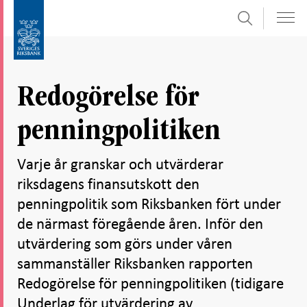
Sök
Gå
Gå
direkt
till
till
navigation
innehåll
för
Redogörelse för
undersidor
penningpolitiken
Varje år granskar och utvärderar
riksdagens finansutskott den
penningpolitik som Riksbanken fört under
de närmast föregående åren. Inför den
utvärdering som görs under våren
sammanställer Riksbanken rapporten
Redogörelse för penningpolitiken (tidigare
Underlag för utvärdering av