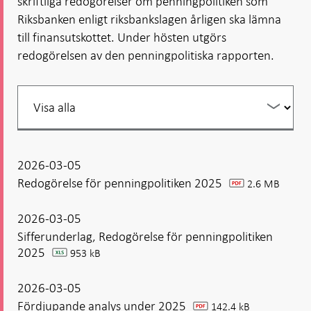
skriftliga redogörelser om penningpolitiken som
Riksbanken enligt riksbankslagen årligen ska lämna
till finansutskottet. Under hösten utgörs
redogörelsen av den penningpolitiska rapporten.
Filtrera
din
listning
2026-03-05
Redogörelse för penningpolitiken 2025
2.6 MB
pdf
2026-03-05
Sifferunderlag, Redogörelse för penningpolitiken
2025
953 kB
xlsx
2026-03-05
Fördjupande analys under 2025
142.4 kB
pdf