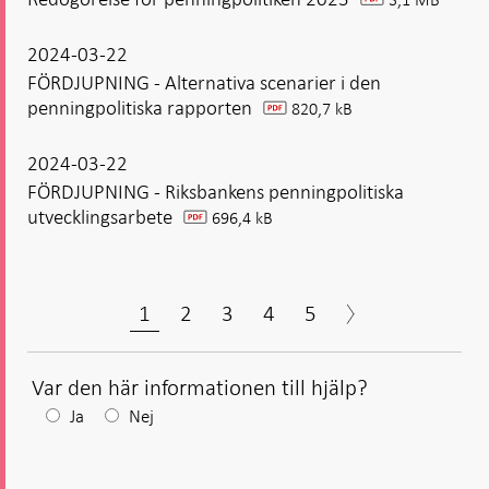
pdf
2024-03-22
FÖRDJUPNING - Alternativa scenarier i den
penningpolitiska rapporten
820,7 kB
pdf
2024-03-22
FÖRDJUPNING - Riksbankens penningpolitiska
utvecklingsarbete
696,4 kB
pdf
1
2
3
4
5
Var den här informationen till hjälp?
Efter
Ja
Nej
ditt
svar