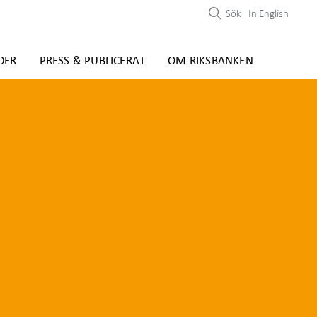
Sök
In English
DER
PRESS & PUBLICERAT
OM RIKSBANKEN