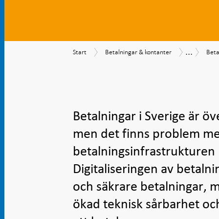
...
Start
Betalningar
Beta
Betalning
Start
Betalningar & kontanter
Beta
&
202
kontanter
Betalningar i Sverige är öve
men det finns problem me
betalningsinfrastrukturen
Digitaliseringen av betal
och säkrare betalningar, 
ökad teknisk sårbarhet och