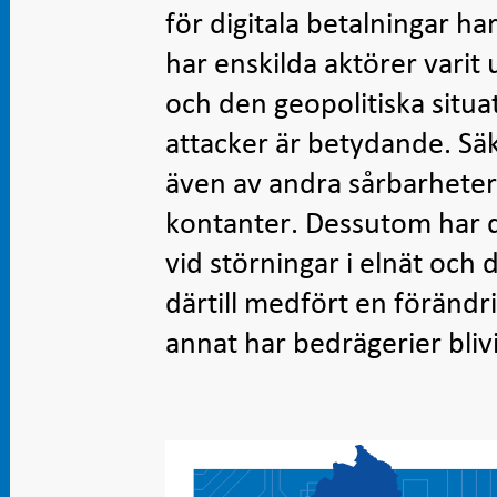
för digitala betalningar ha
har enskilda aktörer varit 
och den geopolitiska situa
attacker är betydande. Sä
även av andra sårbarheter 
kontanter. Dessutom har dig
vid störningar i elnät oc
därtill medfört en förändr
annat har bedrägerier bliv