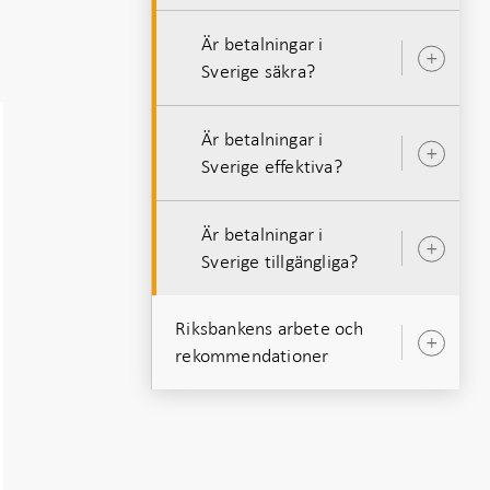
Är betalningar i
Öpp
Sverige säkra?
unde
Är betalningar i
Öpp
Sverige effektiva?
unde
Är betalningar i
Öpp
Sverige tillgängliga?
unde
Riksbankens arbete och
Öpp
rekommendationer
unde