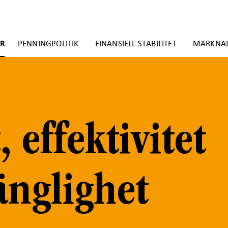
ER
PENNINGPOLITIK
FINANSIELL STABILITET
MARKNA
 effektivitet
änglighet