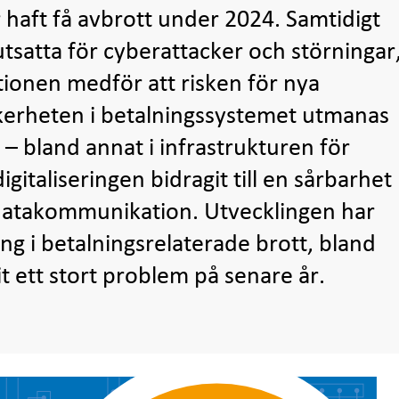
r haft få avbrott under 2024. Samtidigt
utsatta för cyberattacker och störningar
tionen medför att risken för nya
kerheten i betalningssystemet utmanas
– bland annat i infrastrukturen för
italiseringen bidragit till en sårbarhet
h datakommunikation. Utvecklingen har
ing i betalningsrelaterade brott, bland
it ett stort problem på senare år.