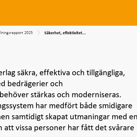
Säkerhet,
lningsrapport
srapport
lningsrapport 2025
Säkerhet, effektivitet...
effektivitet
5
och
tillgänglighet
rlag säkra, effektiva och tillgängliga,
d bedrägerier och
 behöver stärkas och moderniseras.
ningssystem har medfört både smidigare
men samtidigt skapat utmaningar med e
 att vissa personer har fått det svårare