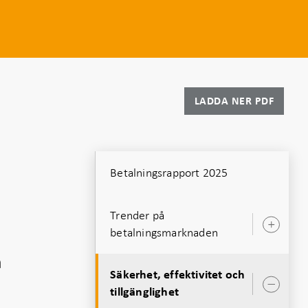
LADDA NER PDF
Betalningsrapport 2025
Trender på
Öpp
betalningsmarknaden
unde
n
Säkerhet, effektivitet och
Öpp
tillgänglighet
unde