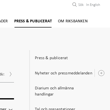
Sök
In English
ADER
PRESS & PUBLICERAT
OM RIKSBANKEN
Press & publicerat
Nyheter och pressmeddelanden
Okt.
Nov.
Dec.
Ö
u
Diarium och allmänna
handlingar
Tal och presentationer
För
 mer