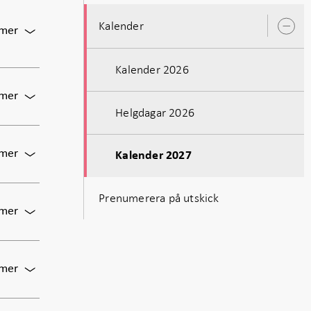
styrräntan
Kalender
För
 mer
Ö
u
Publicering
av
Kalender 2026
penningpolitiskt
beslut,
För
 mer
inklusive
Pressträff
Helgdagar 2026
styrräntan,
om
och
det
penningpolitisk
För
 mer
penningpolitiska
Kalender 2027
uppdatering
Penningpolitiskt
beslutet
protokoll
i
Prenumerera på utskick
publiceras
februari
För
 mer
Direktionen
sammanträder
För
 mer
Direktionen
sammanträder