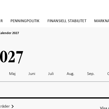
ER
PENNINGPOLITIK
FINANSIELL STABILITET
MARKN
alender
Kalender 2027
2027
2027
Maj
Juni
Juli
Aug.
Sep.
räder
Visa