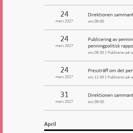
24
Direktionen sammant
mars 2027
ons 09:00
24
Publicering av penning
penningpolitisk rappo
mars 2027
ons 09:30
Publiceras på 
24
Pressträff om det pen
mars 2027
ons 11:00
Publiceras på 
31
Direktionen sammant
mars 2027
ons 09:00
April