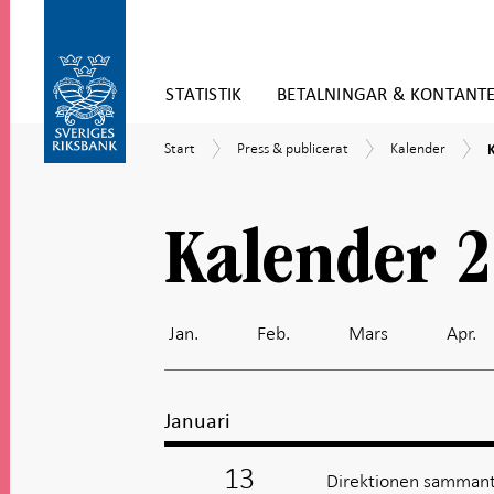
Gå
STATISTIK
BETALNINGAR & KONTANT
direkt
till
Gå
innehåll
K
Start
Press
Kalender
Start
Press & publicerat
Kalender
till
&
navigation
publicerat
för
undersidor
Kalender 
Jan.
Feb.
Mars
Apr.
Januari
13
Direktionen sammant