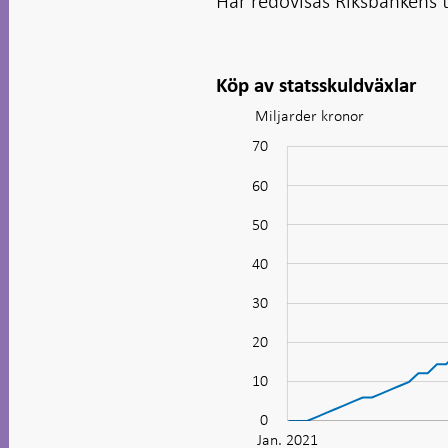
Här redovisas Riksbankens t
Köp av statsskuldväxlar
Miljarder kronor
Diagram:
Köp
70
-20
-10
80
av
60
statsskuldväxlar
50
40
10
30
20
10
0
Jan. 2021
Apr.
Juli
Okt.
Apr.
L