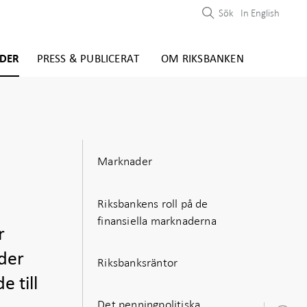
Sök
In English
DER
PRESS & PUBLICERAT
OM RIKSBANKEN
Marknader
Riksbankens roll på de
finansiella marknaderna
r
der
Riksbanksräntor
 till
Det penningpolitiska