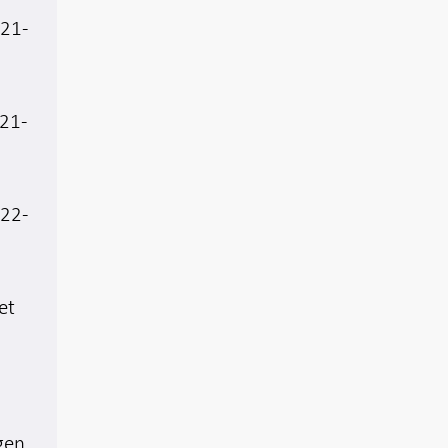
021-
021-
022-
et
gen