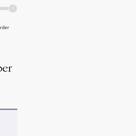
rder
per