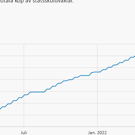
otala köp av statsskuldväxlar.
Juli
Jan. 2022