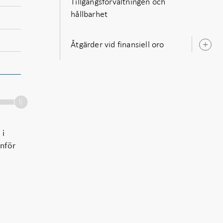
Tillgångsförvaltningen och
hållbarhet
Åtgärder vid finansiell oro
Ö
u
 i
anför