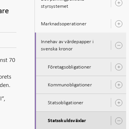
Ö
styrsystemet
u
are
Marknadsoperationer
Ö
u
Innehav av värdepapper i
Ö
svenska kronor
u
nst 70
Företagsobligationer
Ö
u
orets
nden.
Kommunobligationer
Ö
u
l”,
Statsobligationer
Ö
u
Statsskuldsväxlar
Ö
u