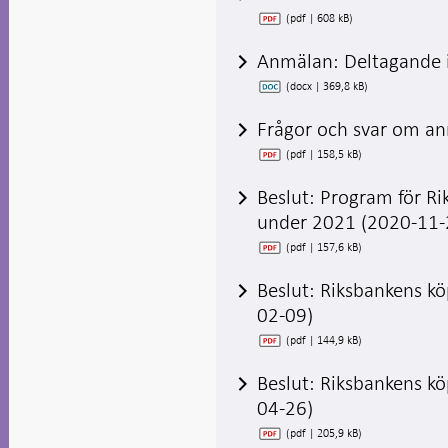
(pdf | 608 kB)
Anmälan: Deltagande i
(docx | 369,8 kB)
Frågor och svar om a
(pdf | 158,5 kB)
Beslut: Program för Ri
under 2021 (2020-11-
(pdf | 157,6 kB)
Beslut: Riksbankens k
02-09)
(pdf | 144,9 kB)
Beslut: Riksbankens k
04-26)
(pdf | 205,9 kB)