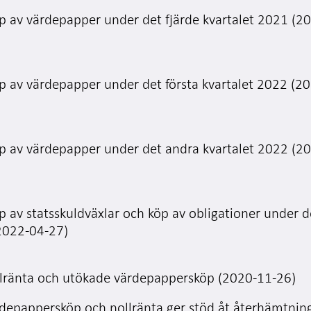
p av värdepapper under det fjärde kvartalet 2021 (2
p av värdepapper under det första kvartalet 2022 (2
öp av värdepapper under det andra kvartalet 2022 (2
p av statsskuldväxlar och köp av obligationer under d
2022-04-27)
lränta och utökade värdepappersköp (2020-11-26)
depappersköp och nollränta ger stöd åt återhämtnin