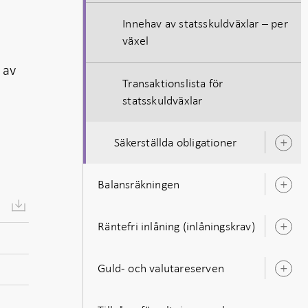
Innehav av statsskuldväxlar – per
växel
 av
Transaktionslista för
statsskuldväxlar
Säkerställda obligationer
Ö
u
Balansräkningen
Ö
u
Räntefri inlåning (inlåningskrav)
Ö
u
Guld- och valutareserven
Ö
u