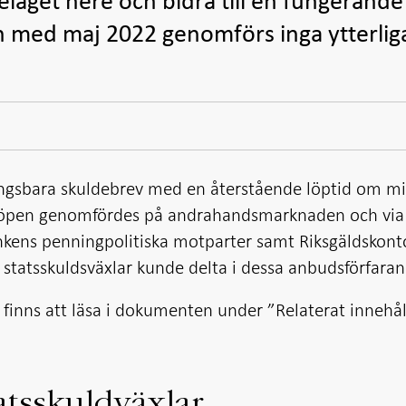
teläget nere och bidra till en fungerande
ch med maj 2022 genomförs inga ytterlig
ngsbara skuldebrev med en återstående löptid om mi
 Köpen genomfördes på andrahandsmarknaden och via
kens penningpolitiska motparter samt Riksgäldskont
 statsskuldsväxlar kunde delta i dessa anbudsförfara
finns att läsa i dokumenten under ”Relaterat innehål
atsskuldväxlar