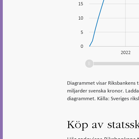
15
10
10
5
0
2021
2023
2028
2020
2022
L
Diagrammet visar Riksbankens 
miljarder svenska kronor. Ladda
diagrammet. Källa: Sveriges rik
Köp av statss