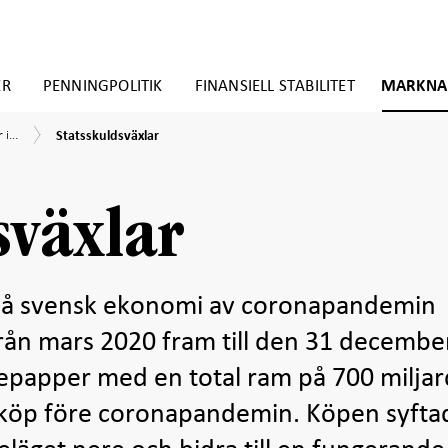
ER
PENNINGPOLITIK
FINANSIELL STABILITET
MARKNA
Statsskuldsväxlar
i...
Statsskuldsväxlar
sväxlar
a på svensk ekonomi av coronapandemin
ån mars 2020 fram till den 31 decembe
epapper med en total ram på 700 miljar
köp före coronapandemin. Köpen syftade