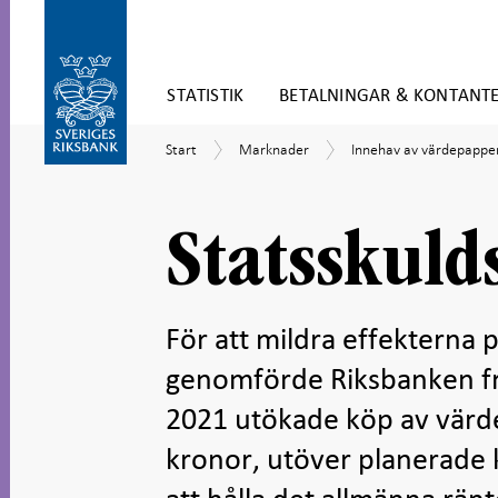
Gå
STATISTIK
BETALNINGAR & KONTANT
direkt
till
Gå
innehåll
Start
Marknader
Innehav
Start
Marknader
Innehav av värdepapper 
till
av
navigation
värdepapper
för
i
undersidor
svenska
Statsskuld
kronor
För att mildra effektern
genomförde Riksbanken fr
2021 utökade köp av värd
kronor, utöver planerade 