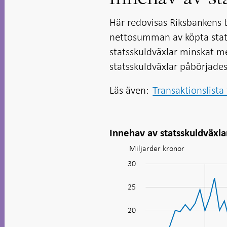
Här redovisas Riksbankens t
nettosumman av köpta stats
statsskuldväxlar minskat me
statsskuldväxlar påbörjades
Läs även:
Transaktionslista 
Innehav av statsskuldväxla
Miljarder kronor
Diagram:
afm_agg_Government
30
-10
35
-5
bills_sv
25
20