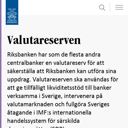
Sök
Gå
Gå
direkt
till
till
navigation
innehåll
för
Valutareserven
undersidor
Riksbanken har som de flesta andra
centralbanker en valutareserv för att
säkerställa att Riksbanken kan utföra sina
uppdrag. Valutareserven ska användas för
att ge tillfälligt likviditetsstöd till banker
verksamma i Sverige, intervenera på
valutamarknaden och fullgöra Sveriges
åtagande i IMF:s internationella
handelssystem för särskilda