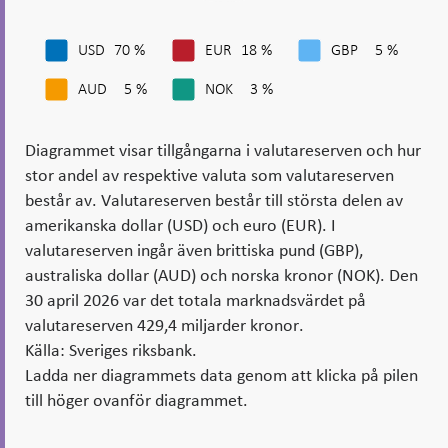
USD
70 %
EUR
18 %
GBP
5 %
AUD
5 %
NOK
3 %
Diagrammet visar tillgångarna i valutareserven och hur
stor andel av respektive valuta som valutareserven
består av. Valutareserven består till största delen av
amerikanska dollar (USD) och euro (EUR). I
valutareserven ingår även brittiska pund (GBP),
australiska dollar (AUD) och norska kronor (NOK). Den
30 april 2026 var det totala marknadsvärdet på
valutareserven 429,4 miljarder kronor.
Källa: Sveriges riksbank.
Ladda ner diagrammets data genom att klicka på pilen
till höger ovanför diagrammet.