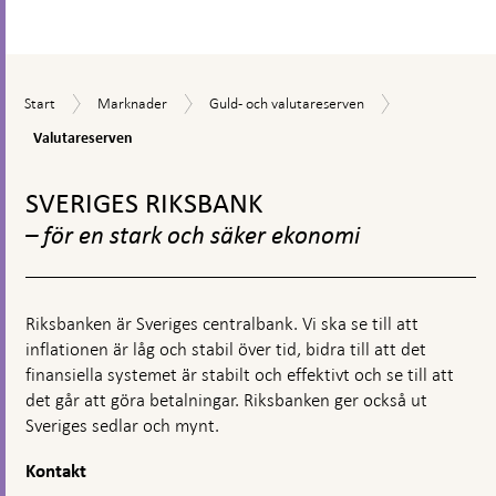
Valutareserve
Start
Marknader
Guld-
Start
Marknader
Guld- och valutareserven
och
Valutareserven
valutareserven
Gå
till
SVERIGES RIKSBANK
toppnavigation
– för en stark och säker ekonomi
Riksbanken är Sveriges centralbank. Vi ska se till att
inflationen är låg och stabil över tid, bidra till att det
finansiella systemet är stabilt och effektivt och se till att
det går att göra betalningar. Riksbanken ger också ut
Sveriges sedlar och mynt.
Kontakt