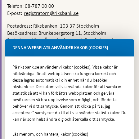
Telefon: 08-787 00 00
E-post:
registratorn@riksbank.se
Postadress: Riksbanken, 103 37 Stockholm
Besöksadress: Brunkebergstorg 11, Stockholm
Budadress: Klara Östra kyrkogata 4, Brunkebergsfaret,
Lastplats 6
DENNA WEBBPLATS ANVÄNDER KAKOR (COOKIES)
Fler kontaktuppgifter
På riksbank.se använder vi kakor (cookies). Vissa kakor är
nödvändiga för att webbplatsen ska fungera korrekt och
Hitta direkt
dessa lagras automatiskt i din enhet när du besöker
riksbank.se. Dessutom vill vi använda kakor för att samla in
Frågor och svar
-
statistik så att vi kan förbättra webbplatsen och ge våra
Öppnas
besökare en så bra upplevelse som möjligt, och för detta
Till Riksbankens webbarkiv
-
i
behöver vi ditt samtycke. Genom att klicka på ”Ja, jag
Öppnas
Presskontakt
ny
accepterar” samtycker du till att vi använder statistikkakor. Du
i
flik
kan när som helst ändra dig och återkalla ditt samtycke.
Integritetspolicy
ny
flik
Tillgänglighetsredogörelse
Läs mer om, och hantera, kakor (cookies)