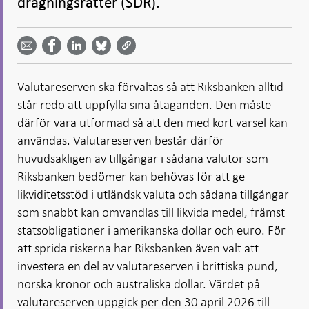
dragningsrätter (SDR).
Dela
Dela
Dela
Dela på
Dela på
på
på
via
LinkedIn
Facebook
Bluesky
Twitter
email -
-
- Öppnas
-
-
Öppnas
Öppnas
i ny flik
Öppnas
Öppnas
i ny flik
i ny flik
Valutareserven ska förvaltas så att Riksbanken alltid
i ny flik
i ny flik
står redo att uppfylla sina åtaganden. Den måste
därför vara utformad så att den med kort varsel kan
användas. Valutareserven består därför
huvudsakligen av tillgångar i sådana valutor som
Riksbanken bedömer kan behövas för att ge
likviditetsstöd i utländsk valuta och sådana tillgångar
som snabbt kan omvandlas till likvida medel, främst
statsobligationer i amerikanska dollar och euro. För
att sprida riskerna har Riksbanken även valt att
investera en del av valutareserven i brittiska pund,
norska kronor och australiska dollar. Värdet på
valutareserven uppgick per den 30 april 2026 till