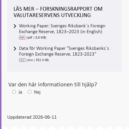
LÄS MER – FORSKNINGSRAPPORT OM
VALUTARESERVENS UTVECKLING
Working Paper: Sveriges Riksbank´s Foreign
Exchange Reserve, 1823–2023 (in English)
(pdf | 8,6 MB)
Data för Working Paper "Sveriges Riksbanks´s
Foreign Exchange Reserve, 1823-2023"
(xlsx | 552.4 kB)
Var den här informationen till hjälp?
Efter
Ja
Nej
ditt
svar
Uppdaterad 2026-06-11
visas
en