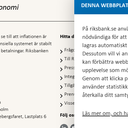
DENNA WEBBPLAT
konomi
På riksbank.se anvä
e till att inflationen är
nödvändiga för att
Hitta direkt
nansiella systemet är stabilt
lagras automatiskt 
Frågor och svar
-
ra betalningar. Riksbanken
Dessutom vill vi anv
Öppnas
Till Riksbankens webbarkiv
-
kan förbättra webb
i
Öpp
Presskontakt
ny
upplevelse som möj
i
flik
Integritetspolicy
ny
Genom att klicka på
flik
Tillgänglighetsredogörelse
använder statistik
Prenumerera på utskick
återkalla ditt samt
m
Visselblåsning
holm
Läs mer om, och ha
Följ oss på sociala medier
Dela
bergsfaret, Lastplats 6
Dela på:
Dela på:
Dela på:
Dela på:
på:
LinkedIn
YouTube