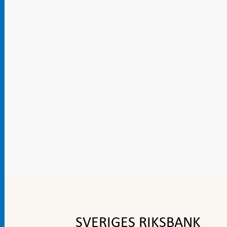
Gå
till
toppnavigation
SVERIGES RIKSBANK