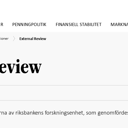
ER
PENNINGPOLITIK
FINANSIELL STABILITET
MARKN
External
tioner
tioner
External Review
Review
eview
rna av riksbankens forskningsenhet, som genomförde