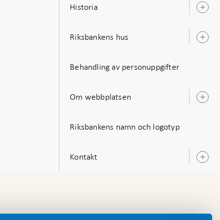
Historia
Ö
u
Riksbankens hus
Ö
u
Behandling av personuppgifter
Om webbplatsen
Ö
u
Riksbankens namn och logotyp
Kontakt
Ö
u