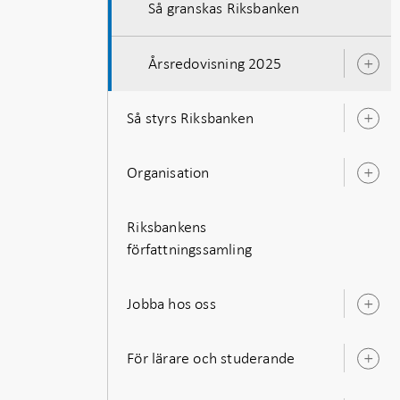
Så granskas Riksbanken
Årsredovisning 2025
Ö
u
Så styrs Riksbanken
Ö
u
Organisation
Ö
u
Riksbankens
författningssamling
Jobba hos oss
Ö
u
För lärare och studerande
Ö
u