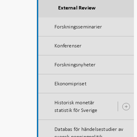
External Review
Forskningsseminarier
Konferenser
Forskningsnyheter
Ekonomipriset
Historisk monetär
Ö
statistik för Sverige
u
Databas för händelsestudier av
svensk penningpolitik