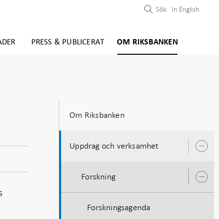
Sök
In English
ADER
PRESS & PUBLICERAT
OM RIKSBANKEN
Om Riksbanken
Uppdrag och verksamhet
Ö
u
Forskning
Ö
u
s
Forskningsagenda