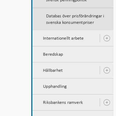
Databas över prisförändringar i
svenska konsumentpriser
Internationellt arbete
Ö
u
Beredskap
Hållbarhet
Ö
u
Upphandling
Riksbankens ramverk
Ö
u