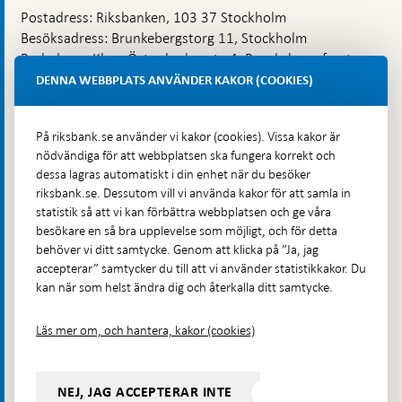
Postadress: Riksbanken, 103 37 Stockholm
Besöksadress: Brunkebergstorg 11, Stockholm
Budadress: Klara Östra kyrkogata 4, Brunkebergsfaret,
Lastplats 6
DENNA WEBBPLATS ANVÄNDER KAKOR (COOKIES)
Fler kontaktuppgifter
På riksbank.se använder vi kakor (cookies). Vissa kakor är
nödvändiga för att webbplatsen ska fungera korrekt och
Hitta direkt
dessa lagras automatiskt i din enhet när du besöker
riksbank.se. Dessutom vill vi använda kakor för att samla in
Frågor och svar
-
statistik så att vi kan förbättra webbplatsen och ge våra
Öppnas
besökare en så bra upplevelse som möjligt, och för detta
Till Riksbankens webbarkiv
-
i
behöver vi ditt samtycke. Genom att klicka på ”Ja, jag
Öppnas
Presskontakt
ny
accepterar” samtycker du till att vi använder statistikkakor. Du
i
flik
kan när som helst ändra dig och återkalla ditt samtycke.
Integritetspolicy
ny
flik
Tillgänglighetsredogörelse
Läs mer om, och hantera, kakor (cookies)
Prenumerera på utskick
Visselblåsning
NEJ, JAG ACCEPTERAR INTE