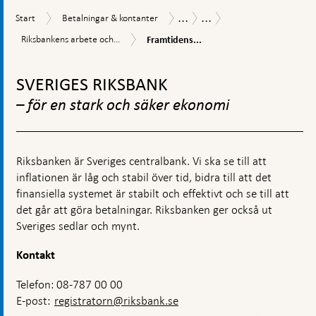
...
...
Start
Betalningar
Betalningsrapport
Betalningsrapport
Start
Betalningar & kontanter
&
2025
Framtidens
Riksbankens
Riksbankens arbete och...
Framtidens...
kontanter
betalningsinfrastruktur
arbete
behöver
Gå
och
utvecklas
rekommendationer
till
SVERIGES RIKSBANK
toppnavigation
– för en stark och säker ekonomi
Riksbanken är Sveriges centralbank. Vi ska se till att
inflationen är låg och stabil över tid, bidra till att det
finansiella systemet är stabilt och effektivt och se till att
det går att göra betalningar. Riksbanken ger också ut
Sveriges sedlar och mynt.
Kontakt
Telefon: 08-787 00 00
E-post:
registratorn@riksbank.se