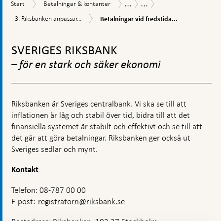
...
...
Start
Betalningar
Betalningsrapport
Så
Start
Betalningar & kontanter
&
betalar
Betalningar
3.
3. Riksbanken anpassar...
Betalningar vid fredstida...
kontanter
svenskarna
vid
Riksbanken
2020
fredstida
Gå
anpassar
kriser
sig
till
SVERIGES RIKSBANK
och
till
toppnavigation
höjd
en
– för en stark och säker ekonomi
beredskap
förändrad
värld
Riksbanken är Sveriges centralbank. Vi ska se till att
inflationen är låg och stabil över tid, bidra till att det
finansiella systemet är stabilt och effektivt och se till att
det går att göra betalningar. Riksbanken ger också ut
Sveriges sedlar och mynt.
Kontakt
Telefon: 08-787 00 00
E-post:
registratorn@riksbank.se