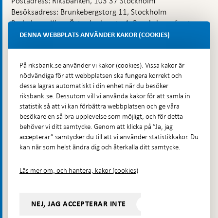
Postadress: Riksbanken, 103 37 Stockholm
Besöksadress: Brunkebergstorg 11, Stockholm
Budadress: Klara Östra kyrkogata 4, Brunkebergsfaret,
Lastplats 6
DENNA WEBBPLATS ANVÄNDER KAKOR (COOKIES)
Fler kontaktuppgifter
På riksbank.se använder vi kakor (cookies). Vissa kakor är
nödvändiga för att webbplatsen ska fungera korrekt och
Hitta direkt
dessa lagras automatiskt i din enhet när du besöker
riksbank.se. Dessutom vill vi använda kakor för att samla in
Frågor och svar
-
statistik så att vi kan förbättra webbplatsen och ge våra
Öppnas
besökare en så bra upplevelse som möjligt, och för detta
Till Riksbankens webbarkiv
-
i
behöver vi ditt samtycke. Genom att klicka på ”Ja, jag
Öppnas
Presskontakt
ny
accepterar” samtycker du till att vi använder statistikkakor. Du
i
flik
kan när som helst ändra dig och återkalla ditt samtycke.
Integritetspolicy
ny
flik
Tillgänglighetsredogörelse
Läs mer om, och hantera, kakor (cookies)
Prenumerera på utskick
Visselblåsning
NEJ, JAG ACCEPTERAR INTE