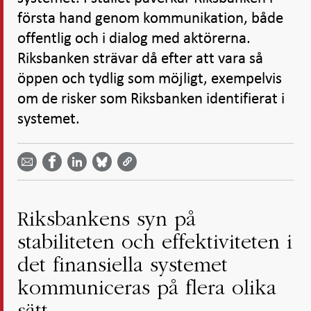
första hand genom kommunikation, både
offentlig och i dialog med aktörerna.
Riksbanken strävar då efter att vara så
öppen och tydlig som möjligt, exempelvis
om de risker som Riksbanken identifierat i
systemet.
Dela
Dela
Dela
Dela på
Dela på
på
på
via
LinkedIn
Facebook
Bluesky
Twitter
email -
-
- Öppnas
-
-
Öppnas
Öppnas
i ny flik
Öppnas
Öppnas
i ny flik
i ny flik
i ny flik
i ny flik
Riksbankens syn på
stabiliteten och effektiviteten i
det finansiella systemet
kommuniceras på flera olika