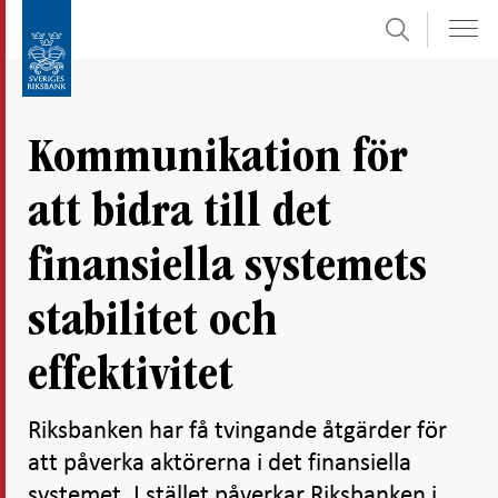
Sök
Gå
Gå
direkt
till
till
navigation
innehåll
för
Kommunikation för
undersidor
att bidra till det
finansiella systemets
stabilitet och
effektivitet
Riksbanken har få tvingande åtgärder för
att påverka aktörerna i det finansiella
systemet. I stället påverkar Riksbanken i