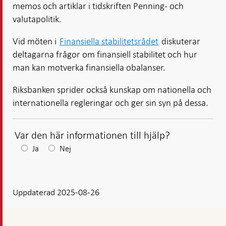
memos och artiklar i tidskriften Penning- och
valutapolitik.
Vid möten i
Finansiella stabilitetsrådet
diskuterar
deltagarna frågor om finansiell stabilitet och hur
man kan motverka finansiella obalanser.
Riksbanken sprider också kunskap om nationella och
internationella regleringar och ger sin syn på dessa.
Var den här informationen till hjälp?
Efter
Ja
Nej
ditt
svar
Uppdaterad 2025-08-26
visas
en
kommentarsruta