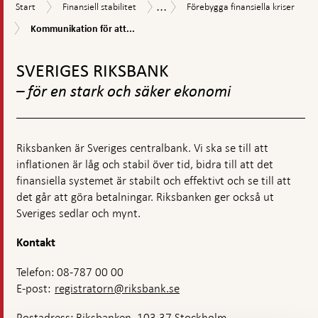
...
Start
Finansiell
Förebygga
Riksbankens
Start
Finansiell stabilitet
Förebygga finansiella kriser
stabilitet
finansiella
ansvar
Kommunikation
Kommunikation för att...
kriser
inom
för
finansiell
Gå
att
stabilitet
bidra
till
SVERIGES RIKSBANK
till
toppnavigation
det
– för en stark och säker ekonomi
finansiella
systemets
stabilitet
och
Riksbanken är Sveriges centralbank. Vi ska se till att
effektivitet
inflationen är låg och stabil över tid, bidra till att det
finansiella systemet är stabilt och effektivt och se till att
det går att göra betalningar. Riksbanken ger också ut
Sveriges sedlar och mynt.
Kontakt
Telefon: 08-787 00 00
E-post:
registratorn@riksbank.se
Postadress: Riksbanken, 103 37 Stockholm