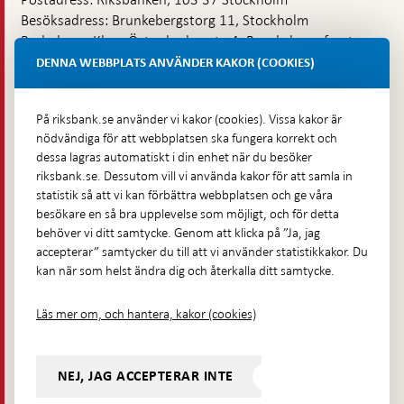
Besöksadress: Brunkebergstorg 11, Stockholm
Budadress: Klara Östra kyrkogata 4, Brunkebergsfaret,
Lastplats 6
DENNA WEBBPLATS ANVÄNDER KAKOR (COOKIES)
Fler kontaktuppgifter
På riksbank.se använder vi kakor (cookies). Vissa kakor är
nödvändiga för att webbplatsen ska fungera korrekt och
Hitta direkt
dessa lagras automatiskt i din enhet när du besöker
riksbank.se. Dessutom vill vi använda kakor för att samla in
Frågor och svar
-
statistik så att vi kan förbättra webbplatsen och ge våra
Öppnas
besökare en så bra upplevelse som möjligt, och för detta
Till Riksbankens webbarkiv
-
i
behöver vi ditt samtycke. Genom att klicka på ”Ja, jag
Öppnas
Presskontakt
ny
accepterar” samtycker du till att vi använder statistikkakor. Du
i
flik
kan när som helst ändra dig och återkalla ditt samtycke.
Integritetspolicy
ny
flik
Tillgänglighetsredogörelse
Läs mer om, och hantera, kakor (cookies)
Prenumerera på utskick
Visselblåsning
NEJ, JAG ACCEPTERAR INTE