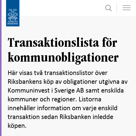
Sök
Gå
Gå
direkt
till
till
navigation
innehåll
för
Transaktionslista för
undersidor
kommunobligationer
Här visas två transaktionslistor över
Riksbankens köp av obligationer utgivna av
Kommuninvest i Sverige AB samt enskilda
kommuner och regioner. Listorna
innehåller information om varje enskild
transaktion sedan Riksbanken inledde
köpen.
Dela
Dela