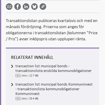
Dela
Dela på
Dela på
på
på
via
LinkedIn
Facebook
Bluesky
Twitter
email -
-
- Öppnas
-
-
Öppnas
Öppnas
i ny flik
Öppnas
Öppnas
i ny flik
i ny flik
Transaktionslistan publiceras kvartalsvis och med en
i ny flik
i ny flik
månads fördröjning. Priserna som anges för
obligationerna i transaktionslistan (kolumnen ”Price
/ Pris”) avser inköpspris utan upplupen ränta.
RELATERAT INNEHÅLL
transaction list municipal bonds -
transaktionslista enskilda kommunobligationer
(xlsx | 12.7 kB)
transaction list municipal bonds Kommuninvest
- transaktionslista kommunobligationer
Kommuninvest
(xlsx | 20.4 kB)