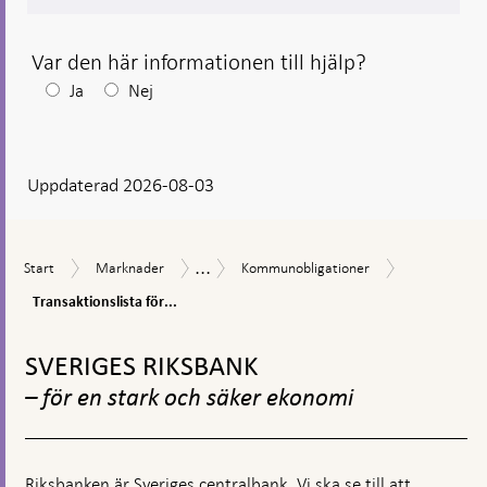
Var den här informationen till hjälp?
Efter
Ja
Nej
ditt
svar
Uppdaterad 2026-08-03
visas
en
kommentarsruta
...
Transaktions
Start
Marknader
Kommunobligationer
Innehav
Start
Marknader
Kommunobligationer
för
av
kommunobli
Transaktionslista för...
värdepapper
i
Gå
svenska
till
SVERIGES RIKSBANK
kronor
toppnavigation
– för en stark och säker ekonomi
Riksbanken är Sveriges centralbank. Vi ska se till att