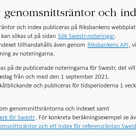
v genomsnittsräntor och in
räntor och index publiceras på Riksbankens webbplats
 kan sökas ut på sidan
Sök Swestr-noteringar
.
ndexet tillhandahålls även genom
Riksbankens API
, v
ning av noteringarna.
s på de publicerade noteringarna för Swestr, det vill
dedag från och med den 1 september 2021.
åtblickande och publiceras för tidsperioderna 1 vec
n om genomsnittsräntorna och indexet samt
rk för Swestr
. För konkreta beräkningsexempel se ä
msnittsräntor och ett index för referensräntan Swes