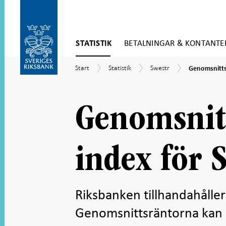
Gå
STATISTIK
BETALNINGAR & KONTANTE
direkt
till
Gå
innehåll
Genomsnitts
Start
Statistik
Swestr
Start
Statistik
Swestr
Genomsnitts
till
och
navigation
index
för
undersidor
Genomsnit
index för 
Riksbanken tillhandahåller
Genomsnittsräntorna kan a