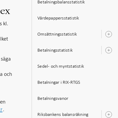
Betalningsbalansstatistik
dex
Värdepappersstatistik
 kl.
Omsättningsstatistik
Ö
ilket
u
Betalningsstatistik
Ö
u
 säga
Sedel- och myntstatistik
ka och
Betalningar i RIX-RTGS
Betalningsvanor
ven
tr
.
Riksbankens balansräkning
Ö