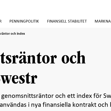
R
PENNINGPOLITIK
FINANSIELL STABILITET
MARKNA
räntor
räntor och index
tsräntor och
Swestr
 genomsnittsräntor och ett index för Sw
nvändas i nya finansiella kontrakt och