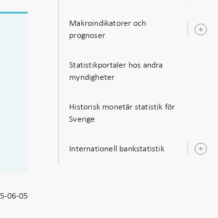
u
Makroindikatorer och
Ö
prognoser
u
Statistikportaler hos andra
myndigheter
Historisk monetär statistik för
Sverige
Internationell bankstatistik
Ö
u
5-06-05