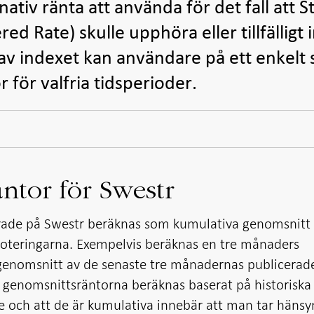
tiv ränta att använda för det fall att S
d Rate) skulle upphöra eller tillfälligt 
 av indexet kan användare på ett enkelt 
för valfria tidsperioder.
ntor för Swestr
ade på Swestr beräknas som kumulativa genomsnitt 
oteringarna. Exempelvis beräknas en tre månaders
genomsnitt av de senaste tre månadernas publicerad
m genomsnittsräntorna beräknas baserat på historiska
 och att de är kumulativa innebär att man tar hänsyn