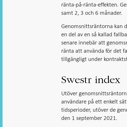
ränta-på-ränta-effekten. G
samt 2, 3 och 6 månader.
Genomsnittsräntorna kan de
en del av en så kallad fallb
senare innebär att genomsn
ränta att använda för det fal
tillgängligt under kontrakts
Swestr index
Utöver genomsnittsräntorna 
användare på ett enkelt sät
tidsperioder, utöver de gen
den 1 september 2021.