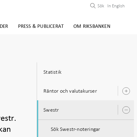
Sök
In English
DER
PRESS & PUBLICERAT
OM RIKSBANKEN
Statistik
Räntor och valutakurser
Ö
u
Swestr
Ö
estr.
u
 kan
Sök Swestr-noteringar