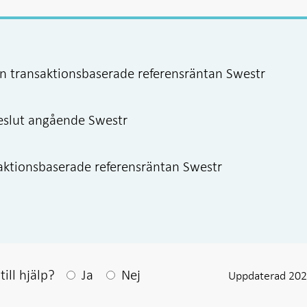
en transaktionsbaserade referensräntan Swestr
beslut angående Swestr
aktionsbaserade referensräntan Swestr
Efter ditt svar visas en kommentarsruta
ill hjälp?
Ja
Nej
Uppdaterad 202