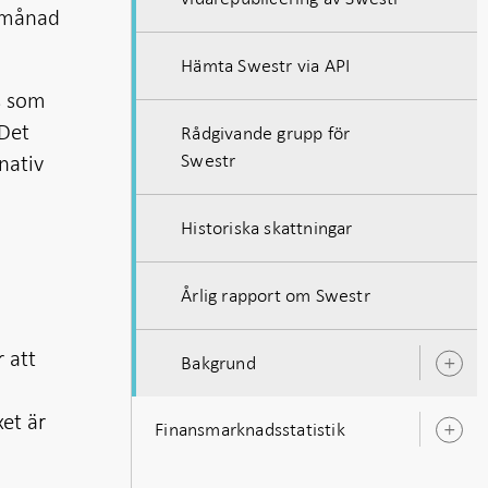
1 månad
Hämta Swestr via API
s som
 Det
Rådgivande grupp för
Swestr
nativ
Historiska skattningar
Årlig rapport om Swestr
 att
Bakgrund
Ö
u
et är
Finansmarknadsstatistik
Ö
u