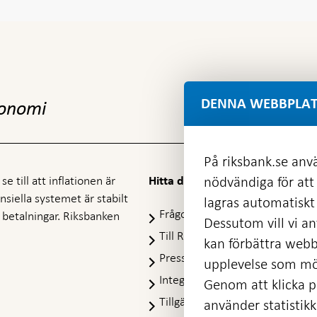
DENNA WEBBPLAT
konomi
På riksbank.se anvä
e till att inflationen är
nödvändiga för att
Hitta direkt
nansiella systemet är stabilt
lagras automatiskt 
Frågor och svar
-
ra betalningar. Riksbanken
Dessutom vill vi anv
Öppnas
Till Riksbankens webbarkiv
-
kan förbättra webb
i
Öpp
Presskontakt
ny
upplevelse som möj
i
flik
Integritetspolicy
ny
Genom att klicka på
flik
Tillgänglighetsredogörelse
använder statistik