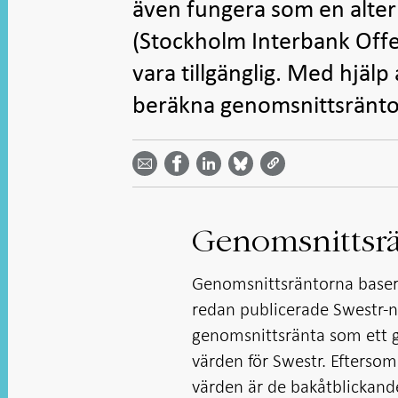
även fungera som en alterna
(Stockholm Interbank Offere
vara tillgänglig. Med hjälp
beräkna genomsnittsräntor 
Dela
Dela
Dela
Dela på
Dela på
på
på
via
LinkedIn
Facebook
Bluesky
Twitter
email -
-
- Öppnas
-
-
Öppnas
Öppnas
i ny flik
Öppnas
Öppnas
i ny flik
i ny flik
i ny flik
i ny flik
Genomsnittsrä
Genomsnittsräntorna baser
redan publicerade Swestr-n
genomsnittsränta som ett 
värden för Swestr. Efterso
värden är de bakåtblickande