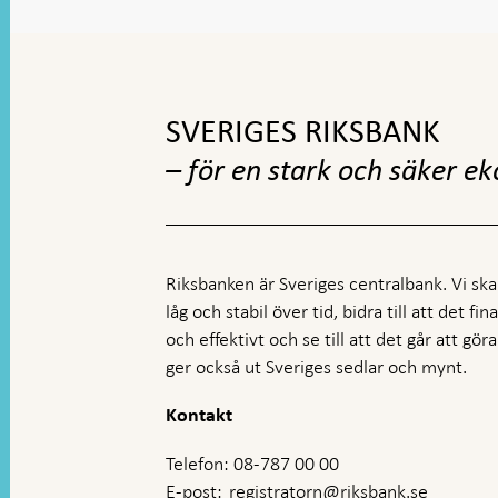
Gå
till
toppnavigation
SVERIGES RIKSBANK
– för en stark och säker e
Riksbanken är Sveriges centralbank. Vi ska s
låg och stabil över tid, bidra till att det fi
och effektivt och se till att det går att gö
ger också ut Sveriges sedlar och mynt.
Kontakt
Telefon: 08-787 00 00
E-post:
registratorn@riksbank.se