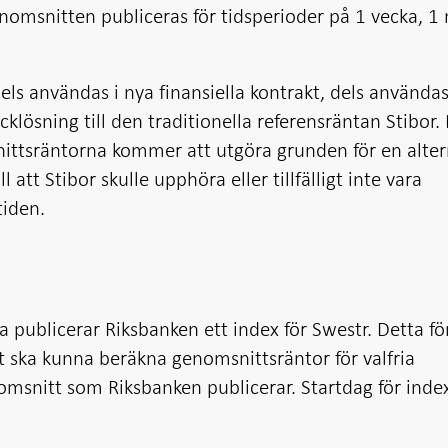
enomsnitten publiceras för tidsperioder på 1 vecka, 
ls användas i nya finansiella kontrakt, dels använda
acklösning till den traditionella referensräntan Stibor.
ittsräntorna kommer att utgöra grunden för en alter
l att Stibor skulle upphöra eller tillfälligt inte vara
tiden.
publicerar Riksbanken ett index för Swestr. Detta för
t ska kunna beräkna genomsnittsräntor för valfria
omsnitt som Riksbanken publicerar. Startdag för index