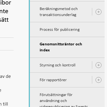
tibor
Beräkningsmetod och
inte
Ö
transaktionsunderlag
u
sätt
Process för publicering
Genomsnittsräntor och
index
Styrning och kontroll
Ö
u
av de
För rapportörer
Ö
u
e
Förutsättningar för
användning och
 till
vidarepublicering av Swestr