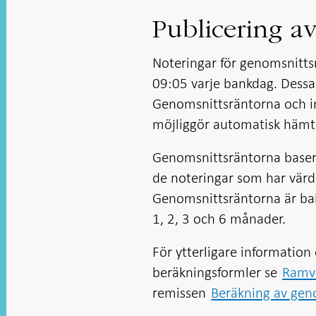
Publicering a
Noteringar för genomsnitts
09:05 varje bankdag. Dessa
Genomsnittsräntorna och i
möjliggör automatisk hämt
Genomsnittsräntorna basera
de noteringar som har vär
Genomsnittsräntorna är bak
1, 2, 3 och 6 månader.
För ytterligare informatio
beräkningsformler se
Ramve
remissen
Beräkning av geno