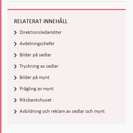
- Öppnas
-
-
Öppnas
Öppnas
i ny flik
Öppnas
Öppnas
i ny flik
i ny flik
i ny flik
i ny flik
RELATERAT INNEHÅLL
Direktionsledamöter
Avdelningschefer
Bilder på sedlar
Tryckning av sedlar
Bilder på mynt
Prägling av mynt
Riksbankshuset
Avbildning och reklam av sedlar och mynt