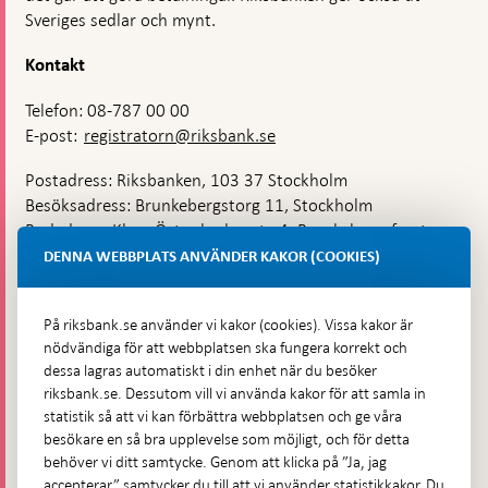
Sveriges sedlar och mynt.
Kontakt
Telefon: 08-787 00 00
E-post:
registratorn@riksbank.se
Postadress: Riksbanken, 103 37 Stockholm
Besöksadress: Brunkebergstorg 11, Stockholm
Budadress: Klara Östra kyrkogata 4, Brunkebergsfaret,
Lastplats 6
DENNA WEBBPLATS ANVÄNDER KAKOR (COOKIES)
Fler kontaktuppgifter
På riksbank.se använder vi kakor (cookies). Vissa kakor är
nödvändiga för att webbplatsen ska fungera korrekt och
Hitta direkt
dessa lagras automatiskt i din enhet när du besöker
riksbank.se. Dessutom vill vi använda kakor för att samla in
Frågor och svar
-
statistik så att vi kan förbättra webbplatsen och ge våra
Öppnas
besökare en så bra upplevelse som möjligt, och för detta
Till Riksbankens webbarkiv
-
i
behöver vi ditt samtycke. Genom att klicka på ”Ja, jag
Öppnas
Presskontakt
ny
accepterar” samtycker du till att vi använder statistikkakor. Du