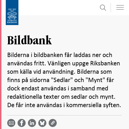
Sök
Gå
Gå
direkt
till
till
navigation
innehåll
för
Bildbank
undersidor
Bilderna i bildbanken får laddas ner och
användas fritt. Vänligen uppge Riksbanken
som källa vid användning. Bilderna som
finns på sidorna "Sedlar" och "Mynt" får
dock endast användas i samband med
redaktionella texter om sedlar och mynt.
De får inte användas i kommersiella syften.
Dela
Dela
Dela
Dela på
Dela på
på
på
via
LinkedIn
Facebook
Bluesky
Twitter
email -
-