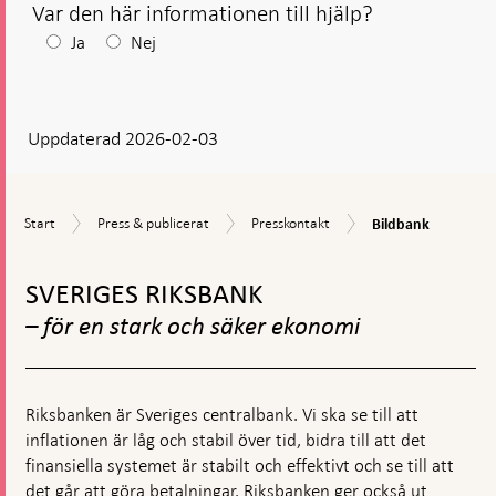
Var den här informationen till hjälp?
Efter
Ja
Nej
ditt
svar
Uppdaterad 2026-02-03
visas
en
kommentarsruta
Bildbank
Start
Press
Presskontakt
Start
Press & publicerat
Presskontakt
Bildbank
&
Gå
publicerat
till
SVERIGES RIKSBANK
toppnavigation
– för en stark och säker ekonomi
Riksbanken är Sveriges centralbank. Vi ska se till att
inflationen är låg och stabil över tid, bidra till att det
finansiella systemet är stabilt och effektivt och se till att
det går att göra betalningar. Riksbanken ger också ut