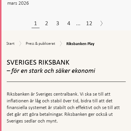
mars 2026
1
2
3
4
...
12
Riksbanken
Start
Press
Start
Press & publicerat
Riksbanken Play
Play
&
Gå
publicerat
till
SVERIGES RIKSBANK
toppnavigation
– för en stark och säker ekonomi
Riksbanken är Sveriges centralbank. Vi ska se till att
inflationen är låg och stabil över tid, bidra till att det
finansiella systemet är stabilt och effektivt och se till att
det går att göra betalningar. Riksbanken ger också ut
Sveriges sedlar och mynt.