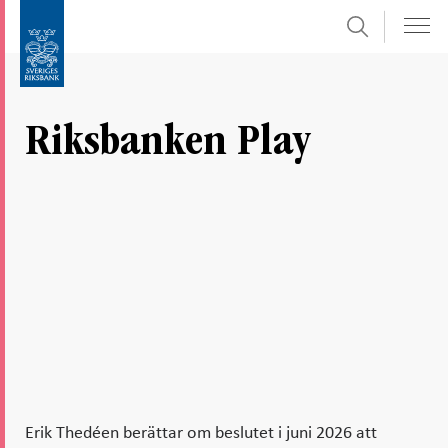
Sök
Gå
Gå
direkt
till
till
navigation
innehåll
för
Riksbanken Play
undersidor
Erik Thedéen berättar om beslutet i juni 2026 att