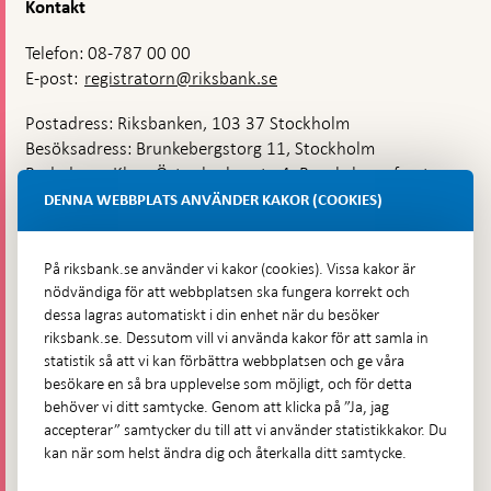
Kontakt
Telefon: 08-787 00 00
E-post:
registratorn@riksbank.se
Postadress: Riksbanken, 103 37 Stockholm
Besöksadress: Brunkebergstorg 11, Stockholm
Budadress: Klara Östra kyrkogata 4, Brunkebergsfaret,
Lastplats 6
DENNA WEBBPLATS ANVÄNDER KAKOR (COOKIES)
Fler kontaktuppgifter
På riksbank.se använder vi kakor (cookies). Vissa kakor är
nödvändiga för att webbplatsen ska fungera korrekt och
Hitta direkt
dessa lagras automatiskt i din enhet när du besöker
riksbank.se. Dessutom vill vi använda kakor för att samla in
Frågor och svar
-
statistik så att vi kan förbättra webbplatsen och ge våra
Öppnas
besökare en så bra upplevelse som möjligt, och för detta
Till Riksbankens webbarkiv
-
i
behöver vi ditt samtycke. Genom att klicka på ”Ja, jag
Öppnas
Presskontakt
ny
accepterar” samtycker du till att vi använder statistikkakor. Du
i
flik
kan när som helst ändra dig och återkalla ditt samtycke.
Integritetspolicy
ny
flik