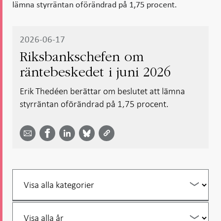
lämna styrräntan oförändrad på 1,75 procent.
2026-06-17
Riksbankschefen om
räntebeskedet i juni 2026
Erik Thedéen berättar om beslutet att lämna
styrräntan oförändrad på 1,75 procent.
Dela
Dela
Dela
Dela på
Dela på
på
på
via
LinkedIn
Facebook
Bluesky
Twitter
email -
-
- Öppnas
-
-
Öppnas
Öppnas
i ny flik
Öppnas
Öppnas
i ny flik
i ny flik
i ny flik
i ny flik
Filtrera
per
år
Filtrera
per