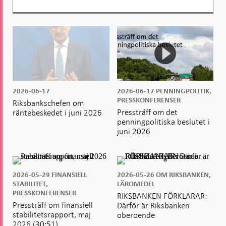
år
2026-06-17
2026-06-17
PENNINGPOLITIK,
PRESSKONFERENSER
Riksbankschefen om
Pressträff om det
räntebeskedet i juni 2026
penningpolitiska beslutet i
juni 2026
2026-05-29
FINANSIELL
2026-05-26
OM RIKSBANKEN,
STABILITET,
LÄROMEDEL
PRESSKONFERENSER
RIKSBANKEN FÖRKLARAR:
Pressträff om finansiell
Därför är Riksbanken
stabilitetsrapport, maj
oberoende
2026
(30:51)