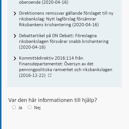
oberoende (2020-04-16)
flik
Direktionens remissvar gällande förslaget till ny
riksbankslag: Nytt lagförslag försämrar
Riksbankens krishantering (2020-04-16)
Debattartikel på DN Debatt: Föreslagna
riksbankslagen försvårar snabb krishantering
(2020-04-16)
Kommittédirektiv 2016:114 från
Finansdepartementet: Översyn av det
penningpolitiska ramverket och riksbankslagen
-
(2016-12-22)
Öppnas
i
ny
flik
Var den här informationen till hjälp?
Efter
Ja
Nej
ditt
svar