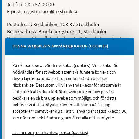
Telefon: 08-787 00 00
E-post:
registratorn@riksbank.se
Postadress: Riksbanken, 103 37 Stockholm
Besöksadress: Brunkebergstorg 11, Stockholm
Budadress: Klara Östra kyrkogata 4, Brunkebergsfaret,
Lastplats 6
DENNA WEBBPLATS ANVÄNDER KAKOR (COOKIES)
Fler kontaktuppgifter
På riksbank.se använder vi kakor (cookies). Vissa kakor är
nödvändiga för att webbplatsen ska fungera korrekt och
Hitta direkt
dessa lagras automatiskt i din enhet när du besöker
riksbank.se. Dessutom vill vi använda kakor för att samla in
Frågor och svar
-
statistik så att vi kan förbättra webbplatsen och ge våra
Öppnas
besökare en så bra upplevelse som möjligt, och för detta
Till Riksbankens webbarkiv
-
i
behöver vi ditt samtycke. Genom att klicka på ”Ja, jag
Öppnas
Presskontakt
ny
accepterar” samtycker du till att vi använder statistikkakor. Du
i
flik
kan när som helst ändra dig och återkalla ditt samtycke.
Integritetspolicy
ny
flik
Tillgänglighetsredogörelse
Läs mer om, och hantera, kakor (cookies)
Prenumerera på utskick