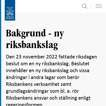
Sök
Gå
Gå
direkt
till
till
navigation
innehåll
för
Bakgrund - ny
undersidor
riksbankslag
Den 23 november 2022 fattade riksdagen
beslut om en ny riksbankslag. Beslutet
innehåller en ny riksbankslag och vissa
ändringar i andra lagar som berör
Riksbankens verksamhet samt
grundlagsändringar som bl. a. rör
Riksbankens ansvar och ställning enligt
regeringsformen.