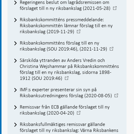
Regeringens beslut om lagrådsremissen om
i
-
förslaget till n ny riksbankslag (2021-05-28)
ny
Öppnas
flik
Riksbankskommitténs pressmeddelande:
i
Riksbankskommittén lämnar förslag till en ny
ny
-
riksbankslag (2019-11-29)
flik
Öppnas
Riksbankskommitténs förslag till en ny
i
-
riksbankslag (SOU 2019:46), (2021-11-29)
ny
Öppnas
flik
Särskilda yttranden av Anders Vredin och
i
Christina Wejshammar på Riksbankskommitténs
ny
förslag till en ny riksbankslag, sidorna 1898-
flik
-
1912 (SOU 2019:46)
Öppnas
IMF:s experter presenterar sin syn på
i
-
Riksbanksutredningens förslag (2020-08-05)
ny
Öppnas
flik
Remissvar från ECB gällande förslaget till ny
i
-
riksbankslag (2020-04-20)
ny
Öppnas
flik
Riksbanksfullmäktiges remissvar gällande
i
förslaget till ny riksbankslag: Värna Riksbankens
ny