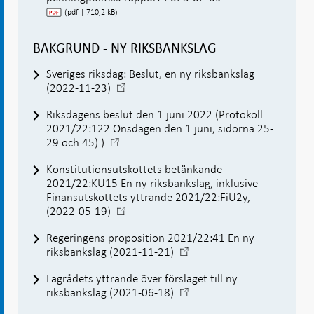
(pdf | 710,2 kB)
BAKGRUND - NY RIKSBANKSLAG
Sveriges riksdag: Beslut, en ny riksbankslag
-
(2022-11-23)
Öppnas
Riksdagens beslut den 1 juni 2022 (Protokoll
i
2021/22:122 Onsdagen den 1 juni, sidorna 25-
ny
-
29 och 45) )
flik
Öppnas
Konstitutionsutskottets betänkande
i
2021/22:KU15 En ny riksbankslag, inklusive
ny
Finansutskottets yttrande 2021/22:FiU2y,
flik
-
(2022-05-19)
Öppnas
Regeringens proposition 2021/22:41 En ny
i
-
riksbankslag (2021-11-21)
ny
Öppnas
flik
Lagrådets yttrande över förslaget till ny
i
-
riksbankslag (2021-06-18)
ny
Öppnas
flik