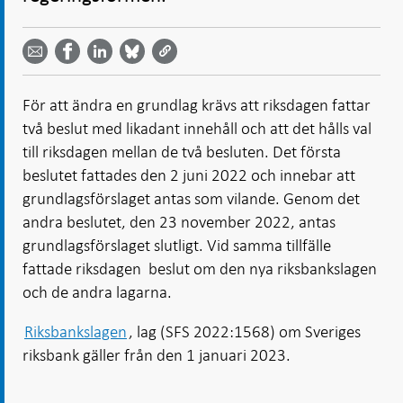
Dela
Dela
Dela
Dela på
Dela på
på
på
via
LinkedIn
Facebook
Bluesky
Twitter
email -
-
- Öppnas
-
-
Öppnas
Öppnas
i ny flik
Öppnas
Öppnas
i ny flik
i ny flik
För att ändra en grundlag krävs att riksdagen fattar
i ny flik
i ny flik
två beslut med likadant innehåll och att det hålls val
till riksdagen mellan de två besluten. Det första
beslutet fattades den 2 juni 2022 och innebar att
grundlagsförslaget antas som vilande. Genom det
andra beslutet, den 23 november 2022, antas
grundlagsförslaget slutligt. Vid samma tillfälle
fattade riksdagen beslut om den nya riksbankslagen
och de andra lagarna.
Riksbankslagen
, lag (SFS 2022:1568) om Sveriges
riksbank gäller från den 1 januari 2023.