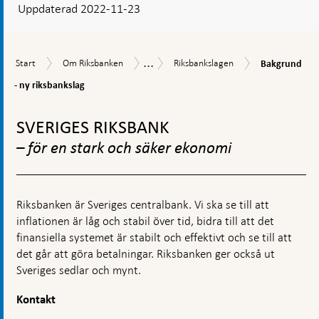
Uppdaterad 2022-11-23
visas
en
kommentarsruta
...
Bakgrund
Start
Om
Riksbankslagen
Så
Start
Om Riksbanken
Riksbankslagen
Bakgrund
-
Riksbanken
styrs
ny
- ny riksbankslag
Riksbanken
riksbankslag
Gå
till
SVERIGES RIKSBANK
toppnavigation
– för en stark och säker ekonomi
Riksbanken är Sveriges centralbank. Vi ska se till att
inflationen är låg och stabil över tid, bidra till att det
finansiella systemet är stabilt och effektivt och se till att
det går att göra betalningar. Riksbanken ger också ut
Sveriges sedlar och mynt.
Kontakt