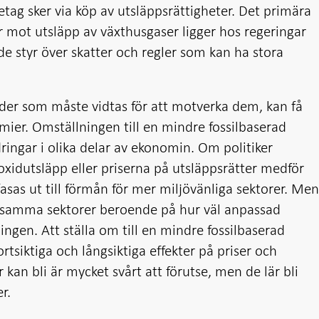
retag sker via köp av utsläppsrättigheter. Det primära
er mot utsläpp av växthusgaser ligger hos regeringar
e styr över skatter och regler som kan ha stora
der som måste vidtas för att motverka dem, kan få
mier. Omställningen till en mindre fossilbaserad
ingar i olika delar av ekonomin. Om politiker
ioxidutsläpp eller priserna på utsläppsrätter medför
fasas ut till förmån för mer miljövänliga sektorer. Me
 samma sektorer beroende på hur väl anpassad
ingen. Att ställa om till en mindre fossilbaserad
tsiktiga och långsiktiga effekter på priser och
 kan bli är mycket svårt att förutse, men de lär bli
r.