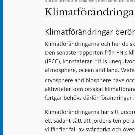
Varför arbetar Riksbanken med klimatrelater
Klimatförändringa
Klimatförändringar berör
Klimatförändringarna och hur de ska
Den senaste rapporten från FN:s kl
(IPCC), konstaterar: ”It is unequi
atmosphere, ocean and land. Wides
cryosphere and biosphere have occ
aktiviteter som orsakat klimatförän
fortgår behövs därför förändringar
Klimatförändringarna har sitt urspr
ett sådant sätt att jordens temperat
vi får fler fall av svår torka och 