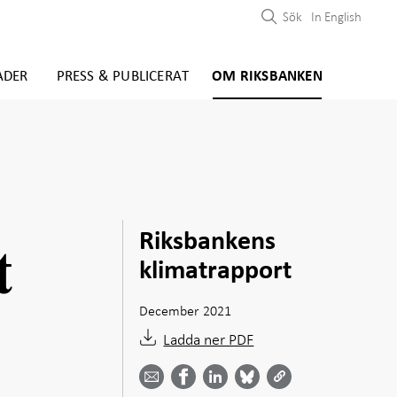
Sök
In English
ADER
PRESS & PUBLICERAT
OM RIKSBANKEN
Riksbankens
t
klimatrapport
December 2021
Ladda ner PDF
Dela
Dela
Dela
Dela på
Dela på
på
på
via
LinkedIn
Facebook
Bluesky
Twitter
email -
-