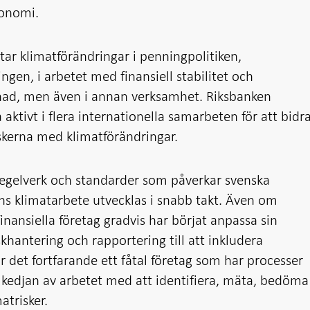
konomi.
ar klimatförändringar i penningpolitiken,
ingen, i arbetet med finansiell stabilitet och
ad, men även i annan verksamhet. Riksbanken
aktivt i flera internationella samarbeten för att bidr
riskerna med klimatförändringar.
 regelverk och standarder som påverkar svenska
s klimatarbete utvecklas i snabb takt. Även om
nansiella företag gradvis har börjat anpassa sin
skhantering och rapportering till att inkludera
r det fortfarande ett fåtal företag som har processer
a kedjan av arbetet med att identifiera, mäta, bedöma
atrisker.