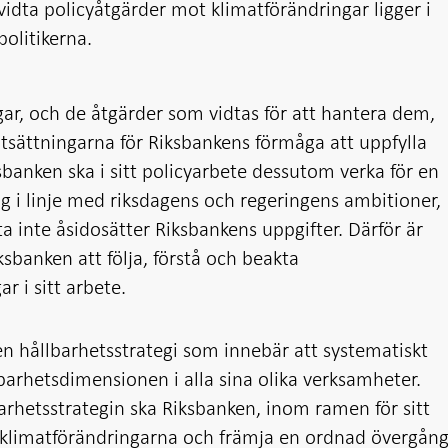
 vidta policyåtgärder mot klimatförändringar ligger i
politikerna.
ar, och de åtgärder som vidtas för att hantera dem,
tsättningarna för Riksbankens förmåga att uppfylla
sbanken ska i sitt policyarbete dessutom verka för en
ng i linje med riksdagens och regeringens ambitioner,
ta inte åsidosätter Riksbankens uppgifter. Därför är
iksbanken att följa, förstå och beakta
r i sitt arbete.
n hållbarhetsstrategi som innebär att systematiskt
arhetsdimensionen i alla sina olika verksamheter.
arhetsstrategin ska Riksbanken, inom ramen för sitt
klimatförändringarna och främja en ordnad övergån