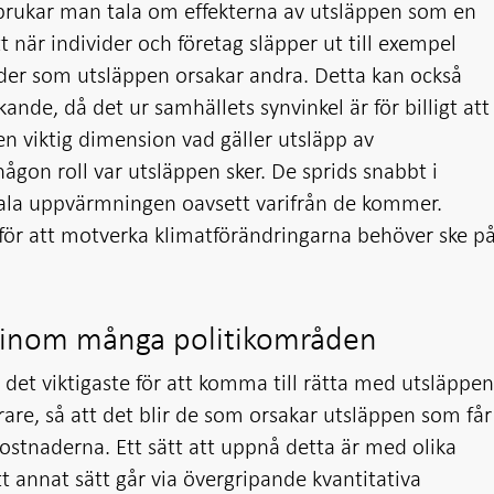
 brukar man tala om effekterna av utsläppen som en
att när individer och företag släpper ut till exempel
ader som utsläppen orsakar andra. Detta kan också
nde, då det ur samhällets synvinkel är för billigt att
en viktig dimension vad gäller utsläpp av
någon roll var utsläppen sker. De sprids snabbt i
bala uppvärmningen oavsett varifrån de kommer.
r för att motverka klimatförändringarna behöver ske p
s inom många politikområden
det viktigaste för att komma till rätta med utsläppe
are, så att det blir de som orsakar utsläppen som får
ostnaderna. Ett sätt att uppnå detta är med olika
Ett annat sätt går via övergripande kvantitativa