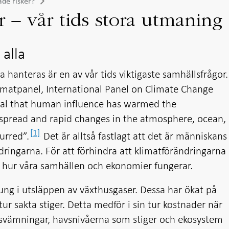
ade risker?
r – vår tids stora utmaning
 alla
 hanteras är en av vår tids viktigaste samhällsfrågor.
imatpanel, International Panel on Climate Change
vocal that human influence has warmed the
pread and rapid changes in the atmosphere, ocean,
[1]
urred”.
Det är alltså fastlagt att det är människans
dringarna. För att förhindra att klimatförändringarna
 i hur våra samhällen och ekonomier fungerar.
ung i utsläppen av växthusgaser. Dessa har ökat på
ur sakta stiger. Detta medför i sin tur kostnader när
översvämningar, havsnivåerna som stiger och ekosystem