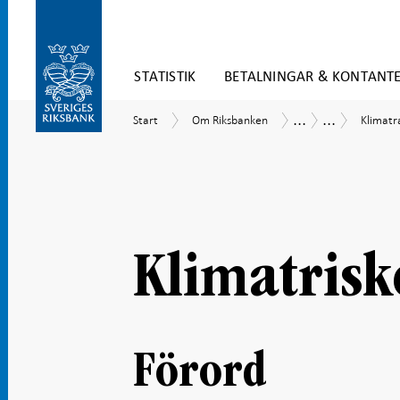
Gå
STATISTIK
BETALNINGAR & KONTANT
direkt
till
Gå
innehåll
...
...
Start
Om
Klimatr
Uppdrag
Hållbarhet
Start
Om Riksbanken
Klimatr
till
Riksbanken
och
navigation
verksamhet
för
undersidor
Klimatrisk
Förord