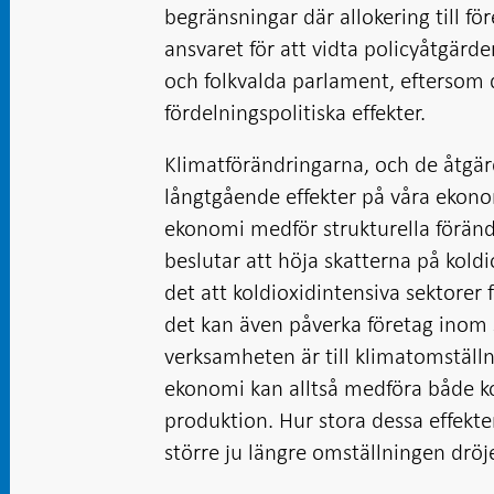
begränsningar där allokering till fö
ansvaret för att vidta policyåtgärd
och folkvalda parlament, eftersom d
fördelningspolitiska effekter.
Klimatförändringarna, och de åtgär
långtgående effekter på våra ekono
ekonomi medför strukturella förändr
beslutar att höja skatterna på kold
det att koldioxidintensiva sektorer 
det kan även påverka företag inom
verksamheten är till klimatomställn
ekonomi kan alltså medföra både kor
produktion. Hur stora dessa effekter
större ju längre omställningen dröje