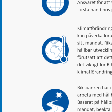
Ansvaret för att
första hand hos 
Klimatförändring
kan påverka föru
sitt mandat. Rik
hållbar utveckli
förutsatt att det
det viktigt för R
klimatförändringa
Riksbanken har e
arbeta med hållb
Baserat på hållb
mandat, beakta 