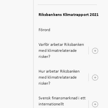
- Öppnas
-
-
Öppnas
Öppnas
i ny flik
Öppnas
Öppnas
i ny flik
i ny flik
i ny flik
i ny flik
Riksbankens Klimatrapport 2021
Förord
Varför arbetar Riksbanken
med klimatrelaterade
Öpp
risker?
unde
Hur arbetar Riksbanken
med klimatrelaterade
Öpp
risker?
unde
Svensk finansmarknad i ett
internationellt
Öpp