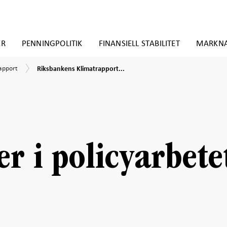
ER
PENNINGPOLITIK
FINANSIELL STABILITET
MARKN
Riksbankens
apport
apport
Riksbankens Klimatrapport...
Klimatrapport
2021
er i policyarbete