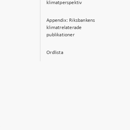
klimatperspektiv
unde
Appendix: Riksbankens
klimatrelaterade
publikationer
Ordlista
g