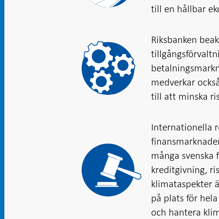
till en hållbar e
Riksbanken beakt
tillgångsförvaltn
betalningsmarkn
medverkar också 
till att minska 
Internationella
finansmarknaden
många svenska fi
kreditgivning, ri
klimataspekter ä
på plats för hel
och hantera klim