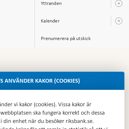
Yttranden
Ö
u
Kalender
Ö
u
Prenumerera på utskick
S ANVÄNDER KAKOR (COOKIES)
nder vi kakor (cookies). Vissa kakor är
 webbplatsen ska fungera korrekt och dessa
i din enhet när du besöker riksbank.se.