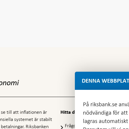
DENNA WEBBPLAT
konomi
På riksbank.se anvä
e till att inflationen är
nödvändiga för att
Hitta direkt
nansiella systemet är stabilt
lagras automatiskt 
Frågor och svar
-
ra betalningar. Riksbanken