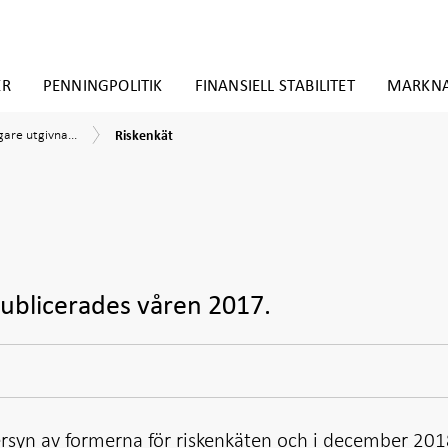
ER
PENNINGPOLITIK
FINANSIELL STABILITET
MARKN
Riskenkät
gare utgivna...
Riskenkät
ner
ublicerades våren 2017.
ersyn av formerna för riskenkäten och i december 20