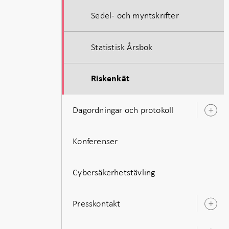
Sedel- och myntskrifter
Statistisk Årsbok
Riskenkät
Dagordningar och protokoll
Ö
u
Konferenser
Cybersäkerhetstävling
Presskontakt
Ö
u