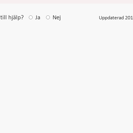
Efter ditt svar visas en kommentarsruta
ill hjälp?
Ja
Nej
Uppdaterad 201