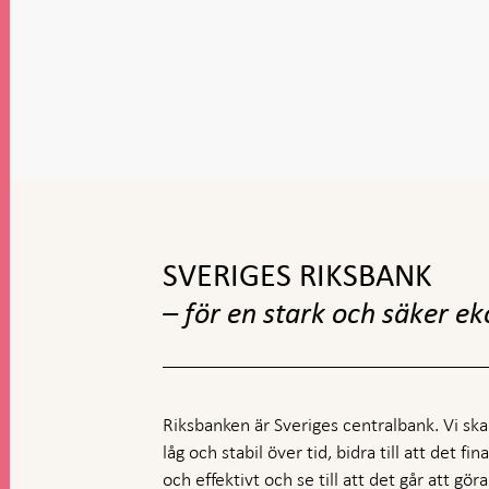
Gå
till
toppnavigation
SVERIGES RIKSBANK
– för en stark och säker e
Riksbanken är Sveriges centralbank. Vi ska s
låg och stabil över tid, bidra till att det fi
och effektivt och se till att det går att gö