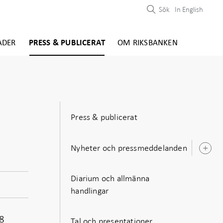
Sök
In English
ADER
PRESS & PUBLICERAT
OM RIKSBANKEN
Press & publicerat
Nyheter och pressmeddelanden
Ö
u
Diarium och allmänna
handlingar
18
Tal och presentationer