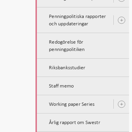
u
Penningpolitiska rapporter
Ö
och uppdateringar
u
Redogörelse för
penningpolitiken
Riksbanksstudier
Staff memo
Working paper Series
Ö
u
Årlig rapport om Swestr