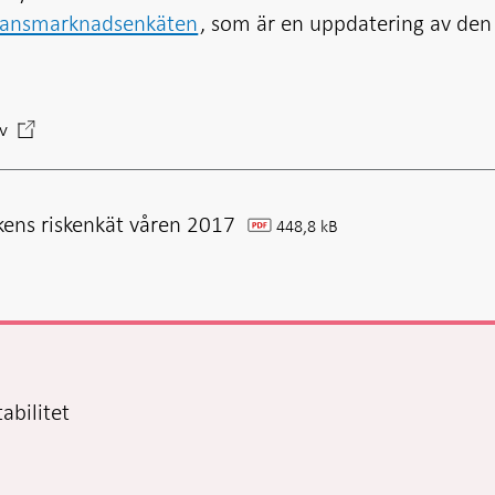
nansmarknadsenkäten
, som är en uppdatering av den
iv
kens riskenkät våren 2017
448,8 kB
pdf
abilitet