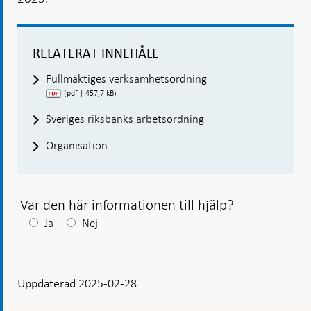
RELATERAT INNEHÅLL
Fullmäktiges verksamhetsordning
(pdf | 457,7 kB)
Sveriges riksbanks arbetsordning
Organisation
Var den här informationen till hjälp?
Efter
Ja
Nej
ditt
svar
Uppdaterad 2025-02-28
visas
en