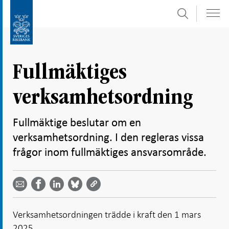
Sök
Gå
Gå
direkt
till
till
navigation
innehåll
för
Fullmäktiges
undersidor
verksamhetsordning
Fullmäktige beslutar om en
verksamhetsordning. I den regleras vissa
frågor inom fullmäktiges ansvarsområde.
Dela
Dela
Dela
Dela på
Dela på
på
på
via
LinkedIn
Facebook
Bluesky
Twitter
email -
-
- Öppnas
-
-
Öppnas
Öppnas
i ny flik
Öppnas
Öppnas
i ny flik
i ny flik
Verksamhetsordningen trädde i kraft den 1 mars
i ny flik
i ny flik
2025.