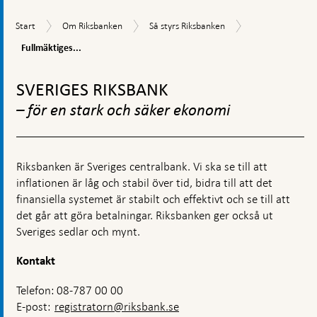
kommentarsruta
Fullmäktiges
Start
Om
Så
Start
Om Riksbanken
Så styrs Riksbanken
verksamhetsord
Riksbanken
styrs
Fullmäktiges...
Riksbanken
Gå
till
SVERIGES RIKSBANK
toppnavigation
– för en stark och säker ekonomi
Riksbanken är Sveriges centralbank. Vi ska se till att
inflationen är låg och stabil över tid, bidra till att det
finansiella systemet är stabilt och effektivt och se till att
det går att göra betalningar. Riksbanken ger också ut
Sveriges sedlar och mynt.
Kontakt
Telefon: 08-787 00 00
E-post:
registratorn@riksbank.se