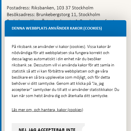
Postadress: Riksbanken, 103 37 Stockholm
Besöksadress: Brunkebergstorg 11, Stockholm
Budadress: Klara Östra kyrkogata 4, Brunkebergsfaret,
Lastplats 6
DENNA WEBBPLATS ANVÄNDER KAKOR (COOKIES)
Fler kontaktuppgifter
På riksbank.se använder vi kakor (cookies). Vissa kakor är
nödvändiga för att webbplatsen ska fungera korrekt och
Hitta direkt
dessa lagras automatiskt i din enhet när du besöker
riksbank.se. Dessutom vill vi använda kakor för att samla in
Frågor och svar
-
statistik så att vi kan förbättra webbplatsen och ge våra
Öppnas
besökare en så bra upplevelse som möjligt, och för detta
Till Riksbankens webbarkiv
-
i
behöver vi ditt samtycke. Genom att klicka på ”Ja, jag
Öppnas
Presskontakt
ny
accepterar” samtycker du till att vi använder statistikkakor. Du
i
flik
kan när som helst ändra dig och återkalla ditt samtycke.
Integritetspolicy
ny
flik
Tillgänglighetsredogörelse
Läs mer om, och hantera, kakor (cookies)
Prenumerera på utskick
Visselblåsning
NEJ, JAG ACCEPTERAR INTE