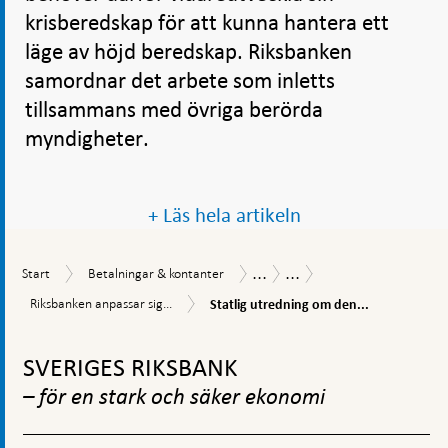
krisberedskap för att kunna hantera ett
läge av höjd beredskap. Riksbanken
samordnar det arbete som inletts
tillsammans med övriga berörda
myndigheter.
+ Läs hela artikeln
...
...
Start
Betalningar
Betalningsrapport
Så
Start
Betalningar & kontanter
&
betalar
Statlig
Riksbanken
Riksbanken anpassar sig...
Statlig utredning om den...
kontanter
svenskarna
utredning
anpassar
2019
om
Gå
sig
den
till
till
SVERIGES RIKSBANK
digitala
den
toppnavigation
betalningsmarknaden
digitala
– för en stark och säker ekonomi
världen