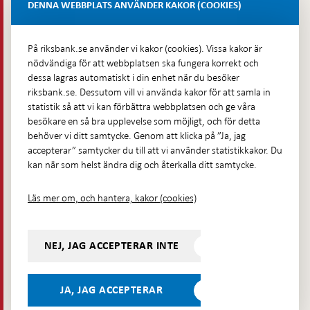
Lastplats 6
DENNA WEBBPLATS ANVÄNDER KAKOR (COOKIES)
Fler kontaktuppgifter
På riksbank.se använder vi kakor (cookies). Vissa kakor är
nödvändiga för att webbplatsen ska fungera korrekt och
Hitta direkt
dessa lagras automatiskt i din enhet när du besöker
riksbank.se. Dessutom vill vi använda kakor för att samla in
Frågor och svar
-
statistik så att vi kan förbättra webbplatsen och ge våra
Öppnas
besökare en så bra upplevelse som möjligt, och för detta
Till Riksbankens webbarkiv
-
i
behöver vi ditt samtycke. Genom att klicka på ”Ja, jag
Öppnas
Presskontakt
ny
accepterar” samtycker du till att vi använder statistikkakor. Du
i
flik
kan när som helst ändra dig och återkalla ditt samtycke.
Integritetspolicy
ny
flik
Tillgänglighetsredogörelse
Läs mer om, och hantera, kakor (cookies)
Prenumerera på utskick
Visselblåsning
NEJ, JAG ACCEPTERAR INTE
Följ oss på sociala medier
Dela
Dela på:
Dela på:
Dela på:
Dela på:
på:
JA, JAG ACCEPTERAR
LinkedIn
YouTube
Facebook
Instagram
Bluesky