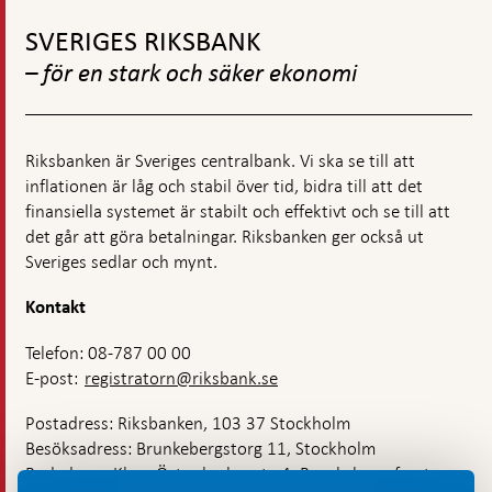
Gå
till
SVERIGES RIKSBANK
toppnavigation
– för en stark och säker ekonomi
Riksbanken är Sveriges centralbank. Vi ska se till att
inflationen är låg och stabil över tid, bidra till att det
finansiella systemet är stabilt och effektivt och se till att
det går att göra betalningar. Riksbanken ger också ut
Sveriges sedlar och mynt.
Kontakt
Telefon: 08-787 00 00
E-post:
registratorn@riksbank.se
Postadress: Riksbanken, 103 37 Stockholm
Besöksadress: Brunkebergstorg 11, Stockholm
Budadress: Klara Östra kyrkogata 4, Brunkebergsfaret,