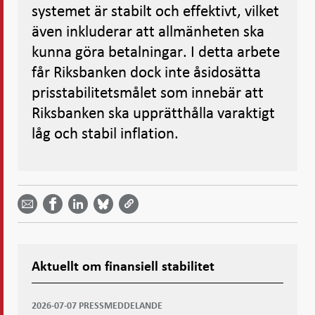
systemet är stabilt och effektivt, vilket
även inkluderar att allmänheten ska
kunna göra betalningar. I detta arbete
får Riksbanken dock inte åsidosätta
prisstabilitetsmålet som innebär att
Riksbanken ska upprätthålla varaktigt
låg och stabil inflation.
Dela
Dela
Dela
Dela på
Dela på
på
på
via
LinkedIn
Facebook
Bluesky
Twitter
email -
-
- Öppnas
-
-
Öppnas
Öppnas
i ny flik
Öppnas
Öppnas
i ny flik
i ny flik
i ny flik
i ny flik
Aktuellt om finansiell stabilitet
2026-07-07 PRESSMEDDELANDE