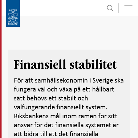
Sök
Gå
Gå
direkt
till
till
navigation
innehåll
för
undersidor
Finansiell stabilitet
För att samhällsekonomin i Sverige ska
fungera väl och växa på ett hållbart
sätt behövs ett stabilt och
välfungerande finansiellt system.
Riksbankens mål inom ramen för sitt
ansvar för det finansiella systemet är
att bidra till att det finansiella