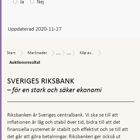
Efter
Ja
Nej
ditt
svar
Uppdaterad 2020-11-27
visas
en
kommentarsruta
...
...
Auktionsresultat
Start
Marknader
Köp
Åtgärder
Åtgärder
Start
Marknader
Köp av...
av
vid
under
Auktionsresultat
företagsobligationer
finansiell
coronapandemin
under
oro
Gå
coronapandemin
till
SVERIGES RIKSBANK
toppnavigation
– för en stark och säker ekonomi
Riksbanken är Sveriges centralbank. Vi ska se till att
inflationen är låg och stabil över tid, bidra till att det
finansiella systemet är stabilt och effektivt och se till att
det går att göra betalningar. Riksbanken ger också ut