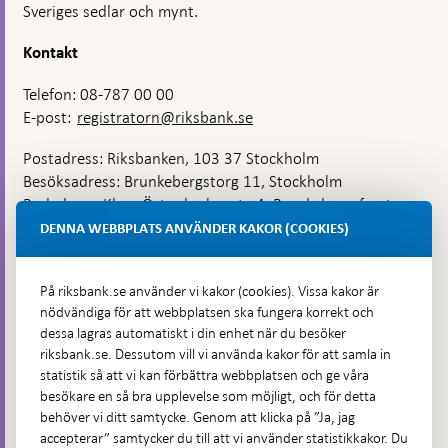
Sveriges sedlar och mynt.
Kontakt
Telefon: 08-787 00 00
E-post:
registratorn@riksbank.se
Postadress: Riksbanken, 103 37 Stockholm
Besöksadress: Brunkebergstorg 11, Stockholm
Budadress: Klara Östra kyrkogata 4, Brunkebergsfaret,
Lastplats 6
DENNA WEBBPLATS ANVÄNDER KAKOR (COOKIES)
Fler kontaktuppgifter
På riksbank.se använder vi kakor (cookies). Vissa kakor är
nödvändiga för att webbplatsen ska fungera korrekt och
Hitta direkt
dessa lagras automatiskt i din enhet när du besöker
riksbank.se. Dessutom vill vi använda kakor för att samla in
Frågor och svar
-
statistik så att vi kan förbättra webbplatsen och ge våra
Öppnas
besökare en så bra upplevelse som möjligt, och för detta
Till Riksbankens webbarkiv
-
i
behöver vi ditt samtycke. Genom att klicka på ”Ja, jag
Öppnas
Presskontakt
ny
accepterar” samtycker du till att vi använder statistikkakor. Du
i