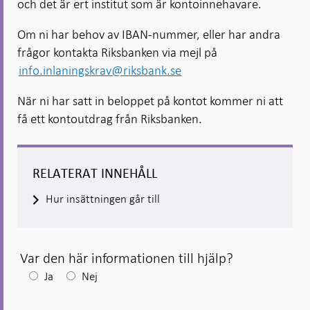
och det är ert institut som är kontoinnehavare.
Om ni har behov av IBAN-nummer, eller har andra
frågor kontakta Riksbanken via mejl på
info.inlaningskrav@riksbank.se
När ni har satt in beloppet på kontot kommer ni att
få ett kontoutdrag från Riksbanken.
RELATERAT INNEHÅLL
Hur insättningen går till
Var den här informationen till hjälp?
Efter
Ja
Nej
ditt