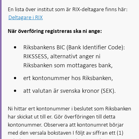
Öppnas
Öppnas
i ny flik
Öppnas
Öppnas
i ny flik
i ny flik
En lista över institut som är RIX-deltagare finns här:
i ny flik
i ny flik
Deltagare i RIX
När överföring registreras ska ni ange:
Riksbankens BIC (Bank Identifier Code):
RIKSSESS, alternativt anger ni
Riksbanken som mottagares bank,
ert kontonummer hos Riksbanken,
att valutan är svenska kronor (SEK).
Ni hittar ert kontonummer i beslutet som Riksbanken
har skickat ut till er. Gör överföringen till detta
kontonummer. Observera att kontonumret börjar
med den versala bokstaven I följt av siffran ett (1)