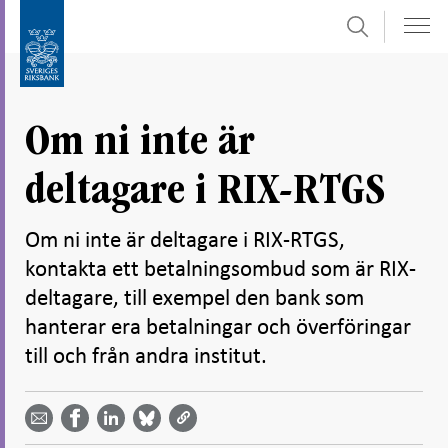
Sök
Gå
Gå
direkt
till
till
navigation
innehåll
för
Om ni inte är
undersidor
deltagare i RIX-RTGS
Om ni inte är deltagare i RIX-RTGS,
kontakta ett betalningsombud som är RIX-
deltagare, till exempel den bank som
hanterar era betalningar och överföringar
till och från andra institut.
Dela
Dela
Dela
Dela på
Dela på
på
på
via
LinkedIn
Facebook
Bluesky
Twitter
email -
-
- Öppnas
-
-