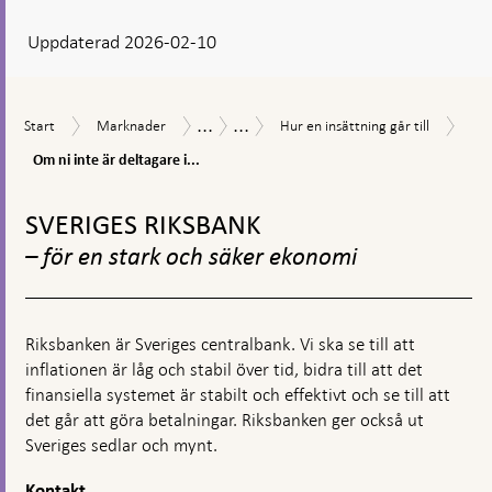
svar
Uppdaterad 2026-02-10
visas
en
kommentarsruta
...
...
Om
Start
Marknader
Hur
Räntefri
För
Start
Marknader
Hur en insättning går till
ni
en
inlåning
kreditinstitut
inte
Om ni inte är deltagare i...
insättning
(inlåningskrav)
som
är
går
omfattas
Gå
delt
till
av
till
i
SVERIGES RIKSBANK
inlåningskravet
toppnavigation
RIX-
– för en stark och säker ekonomi
RTG
Riksbanken är Sveriges centralbank. Vi ska se till att
inflationen är låg och stabil över tid, bidra till att det
finansiella systemet är stabilt och effektivt och se till att
det går att göra betalningar. Riksbanken ger också ut
Sveriges sedlar och mynt.
Kontakt