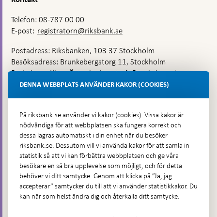
Telefon: 08-787 00 00
E-post:
registratorn@riksbank.se
Postadress: Riksbanken, 103 37 Stockholm
Besöksadress: Brunkebergstorg 11, Stockholm
Budadress: Klara Östra kyrkogata 4, Brunkebergsfaret,
Lastplats 6
DENNA WEBBPLATS ANVÄNDER KAKOR (COOKIES)
Fler kontaktuppgifter
På riksbank.se använder vi kakor (cookies). Vissa kakor är
nödvändiga för att webbplatsen ska fungera korrekt och
Hitta direkt
dessa lagras automatiskt i din enhet när du besöker
riksbank.se. Dessutom vill vi använda kakor för att samla in
Frågor och svar
-
statistik så att vi kan förbättra webbplatsen och ge våra
Öppnas
besökare en så bra upplevelse som möjligt, och för detta
Till Riksbankens webbarkiv
-
i
behöver vi ditt samtycke. Genom att klicka på ”Ja, jag
Öppnas
Presskontakt
ny
accepterar” samtycker du till att vi använder statistikkakor. Du
i
flik
kan när som helst ändra dig och återkalla ditt samtycke.
Integritetspolicy
ny
flik
Tillgänglighetsredogörelse