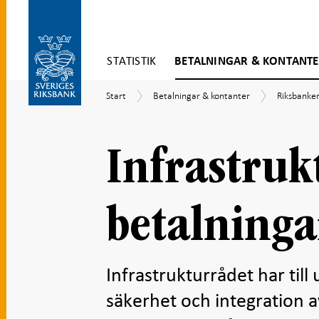
Gå
STATISTIK
BETALNINGAR & KONTANT
direkt
till
Gå
innehåll
Start
Betalningar
Riksbanke
Start
Betalningar & kontanter
Riksbankens
till
&
ansvar
navigation
kontanter
för
för
betalninga
undersidor
Infrastruk
betalninga
Infrastrukturrådet har till 
säkerhet och integration a