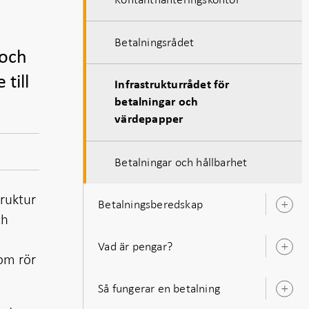
Betalningsrådet
 och
till
Infrastrukturrådet för
betalningar och
värdepapper
Betalningar och hållbarhet
truktur
Betalningsberedskap
Ö
ch
u
Vad är pengar?
Ö
som rör
u
Så fungerar en betalning
Ö
u