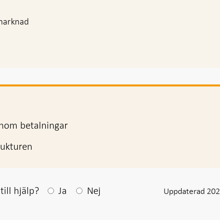
marknad
inom betalningar
rukturen
Efter ditt svar visas en kommentarsruta
ill hjälp?
Ja
Nej
Uppdaterad 202