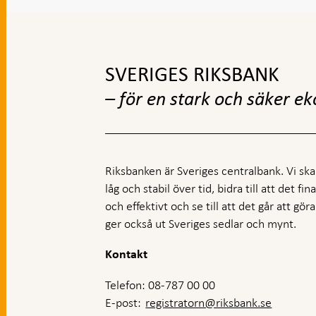
Gå
till
toppnavigation
SVERIGES RIKSBANK
– för en stark och säker e
Riksbanken är Sveriges centralbank. Vi ska s
låg och stabil över tid, bidra till att det fi
och effektivt och se till att det går att gö
ger också ut Sveriges sedlar och mynt.
Kontakt
Telefon: 08-787 00 00
E-post:
registratorn@riksbank.se