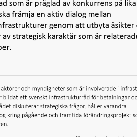
d som är präglad av konkurrens på lika
 ska främja en aktiv dialog mellan
frastrukturer genom att utbyta åsikter
 av strategisk karaktär som är relaterade 
per.
r aktörer och myndigheter som är involverade i infras
 bildat ett svenskt Infrastrukturråd för betalningar o
ådet diskuterar strategiska frågor, håller varandra
log kring pågående och framtida förändringsprojekt 
ren.