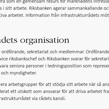
gera som en gemensam resurs för marknadens intress
ns i sitt arbete. Riksbanken agerar sammankallande o
tiva arbetet. Information från Infrastrukturrådets mö
ådets organisation
av ordförande, sekretariat och medlemmar. Ordförande
 vice riksbankschef och Riksbanken svarar för sekretari
vara seniora personer i ledningsposition som represe
g och myndigheter.
era arbetsgrupper för att stödja sitt arbete när så an
erat ett utskott som ansvarar för att driva arbetet f
rastrukturrådet via rådets kansli.