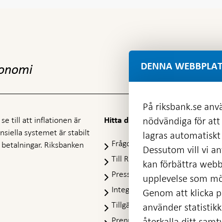
DENNA WEBBPLAT
konomi
På riksbank.se anvä
e till att inflationen är
nödvändiga för att
Hitta direkt
nansiella systemet är stabilt
lagras automatiskt 
Frågor och svar
-
ra betalningar. Riksbanken
Dessutom vill vi anv
Öppnas
Till Riksbankens webbarkiv
-
kan förbättra webb
i
Öpp
Presskontakt
ny
upplevelse som möj
i
flik
Integritetspolicy
ny
Genom att klicka på
flik
Tillgänglighetsredogörelse
använder statistik
Prenumerera på utskick
återkalla ditt samt