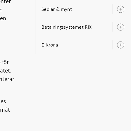
enter
ch
Sedlar & mynt
Ö
u
ten
Betalningssystemet RIX
Ö
u
E-krona
Ö
u
 för
atet.
nterar
ses
ramåt