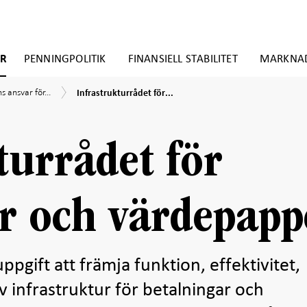
ER
PENNINGPOLITIK
FINANSIELL STABILITET
MARKNA
Infrastrukturrådet
ns
 ansvar för...
Infrastrukturrådet för...
för
betalningar
och
r
värdepapper
turrådet för
r och värdepapp
uppgift att främja funktion, effektivitet,
v infrastruktur för betalningar och