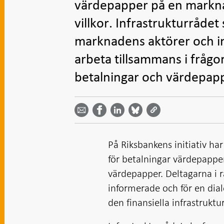
värdepapper på en markna
villkor. Infrastrukturrådet
marknadens aktörer och in
arbeta tillsammans i frågor
betalningar och värdepap
Dela
Dela
Dela
Dela på
Dela på
på
på
via
LinkedIn
Facebook
Bluesky
Twitter
email -
-
- Öppnas
-
-
Öppnas
Öppnas
i ny flik
Öppnas
Öppnas
i ny flik
i ny flik
i ny flik
i ny flik
På Riksbankens initiativ ha
för betalningar värdepapper
värdepapper. Deltagarna i r
informerade och för en dia
den finansiella infrastruktu