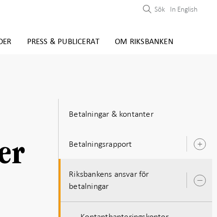
Sök
In English
DER
PRESS & PUBLICERAT
OM RIKSBANKEN
Betalningar & kontanter
er
Betalningsrapport
Ö
u
Riksbankens ansvar för
Ö
betalningar
u
Kontanthanteringskontor