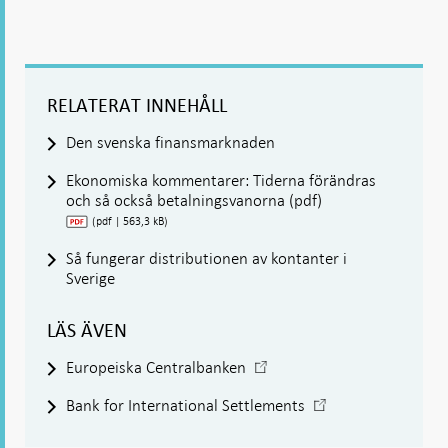
RELATERAT INNEHÅLL
Den svenska finansmarknaden
Ekonomiska kommentarer: Tiderna förändras
och så också betalningsvanorna (pdf)
(pdf | 563,3 kB)
Så fungerar distributionen av kontanter i
Sverige
LÄS ÄVEN
-
Europeiska Centralbanken
Öppnas
-
Bank for International Settlements
i
Öppnas
ny
i
flik