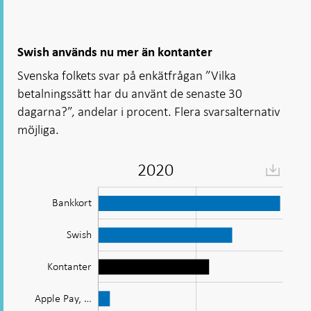
Swish används nu mer än kontanter
Svenska folkets svar på enkätfrågan ”Vilka
betalningssätt har du använt de senaste 30
dagarna?”, andelar i procent. Flera svarsalternativ
möjliga.
2022
Diagram:
Swish
används
Bankkort
nu
Swish
mer
än
Kontanter
Apple Pay, …
kontanter
Apple Pay, …