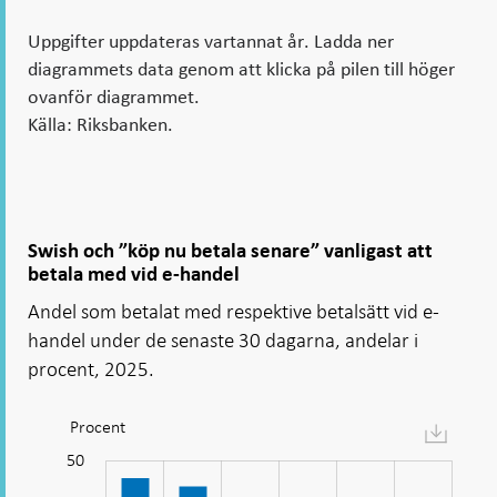
Uppgifter uppdateras vartannat år. Ladda ner
diagrammets data genom att klicka på pilen till höger
ovanför diagrammet.
Källa: Riksbanken.
Swish och ”köp nu betala senare” vanligast att
betala med vid e-handel
Andel som betalat med respektive betalsätt vid e-
handel under de senaste 30 dagarna, andelar i
procent, 2025.
Procent
Diagram:
Swish
-10
-20
15
25
60
-5
5
50
och