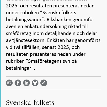
2025, och resultaten presenteras nedan
under rubriken ”Svenska folkets
betalningsvanor”. Riksbanken genomför
även en enkätundersökning riktad till
småföretag inom detaljhandeln och delar
av tjänstesektorn. Enkäten har genomförts
vid två tillfällen, senast 2025, och
resultaten presenteras nedan under
rubriken ”Småföretagens syn på
betalningar”.
Dela
Dela
Dela
Dela på
Dela på
på
på
via
LinkedIn
Facebook
Bluesky
Twitter
email -
-
- Öppnas
-
-
Öppnas
Öppnas
i ny flik
Öppnas
Öppnas
i ny flik
i ny flik
i ny flik
i ny flik
Svenska folkets