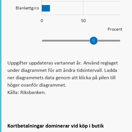
Blankettgiro
0
-100
150
100
-40
-20
-50
20
L
50
Procent
Uppgifter uppdateras vartannat år. Använd reglaget
under diagrammet för att ändra tidsintervall. Ladda
ner diagrammets data genom att klicka på pilen till
höger ovanför diagrammet.
Källa: Riksbanken.
Kortbetalningar dominerar vid köp i butik