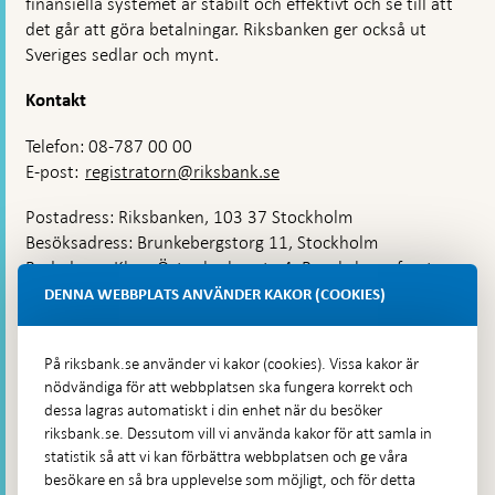
finansiella systemet är stabilt och effektivt och se till att
det går att göra betalningar. Riksbanken ger också ut
Sveriges sedlar och mynt.
Kontakt
Telefon: 08-787 00 00
E-post:
registratorn@riksbank.se
Postadress: Riksbanken, 103 37 Stockholm
Besöksadress: Brunkebergstorg 11, Stockholm
Budadress: Klara Östra kyrkogata 4, Brunkebergsfaret,
Lastplats 6
DENNA WEBBPLATS ANVÄNDER KAKOR (COOKIES)
Fler kontaktuppgifter
På riksbank.se använder vi kakor (cookies). Vissa kakor är
nödvändiga för att webbplatsen ska fungera korrekt och
Hitta direkt
dessa lagras automatiskt i din enhet när du besöker
riksbank.se. Dessutom vill vi använda kakor för att samla in
Frågor och svar
-
statistik så att vi kan förbättra webbplatsen och ge våra
Öppnas
besökare en så bra upplevelse som möjligt, och för detta
Till Riksbankens webbarkiv
-