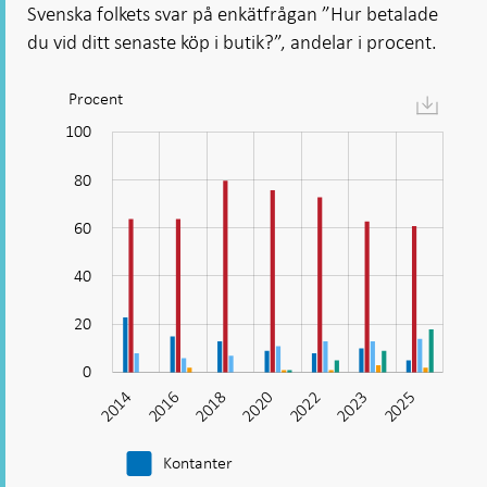
Svenska folkets svar på enkätfrågan ”Hur betalade
du vid ditt senaste köp i butik?”, andelar i procent.
Procent
Diagram:
Kortbetalningar
120
-20
-10
-40
10
30
50
100
dominerar
80
vid
köp
60
i
100
butik
40
20
0
2014
2016
2018
2020
2022
2023
2025
2025
Kontanter