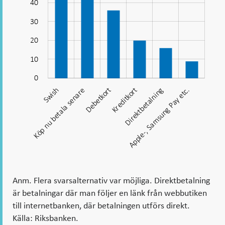
40
”köp
nu
30
10
betala
20
senare”
10
vanligast
att
0
betala
Köp nu betala senare
Swish
Debetkort
Kreditkort
Direktbetalning
Apple-, Samsung Pay etc.
Apple-, Samsung Pay etc.
med
vid
e-
handel
Anm. Flera svarsalternativ var möjliga. Direktbetalning
är betalningar där man följer en länk från webbutiken
till internetbanken, där betalningen utförs direkt.
Källa: Riksbanken.