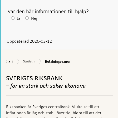
ny
flik
Var den här informationen till hjälp?
Efter
Ja
Nej
ditt
svar
Uppdaterad 2026-03-12
visas
en
kommentarsruta
Betalningsvanor
Start
Statistik
Start
Statistik
Betalningsvanor
Gå
till
SVERIGES RIKSBANK
toppnavigation
– för en stark och säker ekonomi
Riksbanken är Sveriges centralbank. Vi ska se till att
inflationen är låg och stabil över tid, bidra till att det