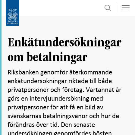
Sök
Gå
Gå
direkt
till
till
navigation
innehåll
för
Enkätundersökningar
undersidor
om betalningar
Riksbanken genomför återkommande
enkätundersökningar riktade till både
privatpersoner och företag. Vartannat år
görs en intervjuundersökning med
privatpersoner för att få en bild av
svenskarnas betalningsvanor och hur de
förändras över tid. Den senaste
undersökningen genomfördes hösten