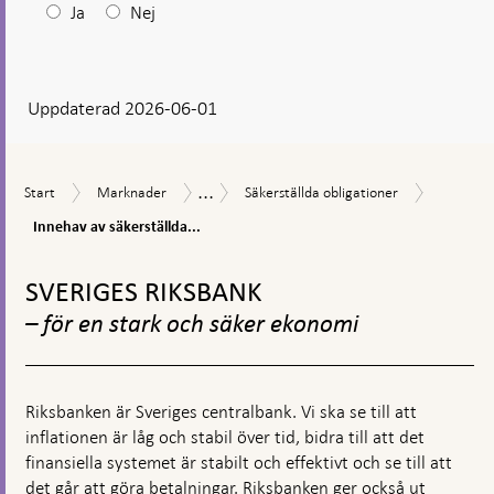
Efter
Ja
Nej
ditt
svar
Uppdaterad 2026-06-01
visas
en
kommentarsruta
...
Innehav
Start
Marknader
Säkerställda
Innehav
Start
Marknader
Säkerställda obligationer
av
obligationer
av
säkerstäl
Innehav av säkerställda...
värdepapper
obligatio
i
Gå
–
svenska
till
per
SVERIGES RIKSBANK
kronor
toppnavigation
obligatio
– för en stark och säker ekonomi
Riksbanken är Sveriges centralbank. Vi ska se till att
inflationen är låg och stabil över tid, bidra till att det
finansiella systemet är stabilt och effektivt och se till att
det går att göra betalningar. Riksbanken ger också ut