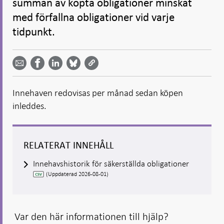
summan av köpta obligationer minskat
med förfallna obligationer vid varje
tidpunkt.
Dela
Dela
Dela
Dela på
Dela på
på
på
via
LinkedIn
Facebook
Bluesky
Twitter
email -
-
- Öppnas
-
-
Öppnas
Öppnas
i ny flik
Öppnas
Öppnas
i ny flik
i ny flik
Innehaven redovisas per månad sedan köpen
i ny flik
i ny flik
inleddes.
RELATERAT INNEHÅLL
Innehavshistorik för säkerställda obligationer
(Uppdaterad 2026-08-01)
Var den här informationen till hjälp?