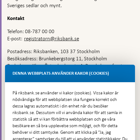
Sveriges sedlar och mynt.
Kontakt
Telefon: 08-787 00 00
E-post:
registratorn@riksbank.se
Postadress: Riksbanken, 103 37 Stockholm
Besöksadress: Brunkebergstorg 11, Stockholm
Budadress: Klara Östra kyrkogata 4, Brunkebergsfaret,
Lastplats 6
DENNA WEBBPLATS ANVÄNDER KAKOR (COOKIES)
Fler kontaktuppgifter
På riksbank.se använder vi kakor (cookies). Vissa kakor är
nödvändiga för att webbplatsen ska fungera korrekt och
Hitta direkt
dessa lagras automatiskt i din enhet när du besöker
riksbank.se. Dessutom vill vi använda kakor för att samla in
Frågor och svar
-
statistik så att vi kan förbättra webbplatsen och ge våra
Öppnas
besökare en så bra upplevelse som möjligt, och för detta
Till Riksbankens webbarkiv
-
i
behöver vi ditt samtycke. Genom att klicka på ”Ja, jag
Öppnas
Presskontakt
ny
accepterar” samtycker du till att vi använder statistikkakor. Du