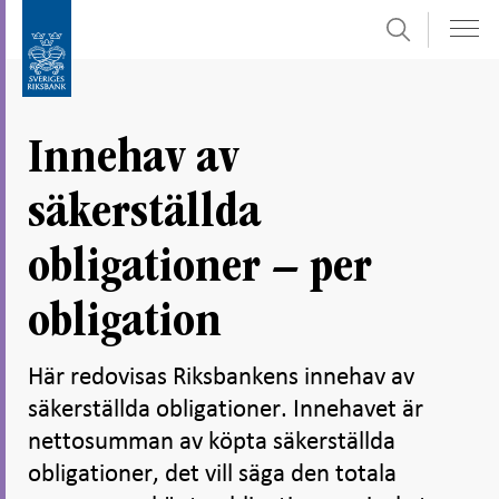
Sök
Gå
Gå
direkt
till
till
navigation
innehåll
för
Innehav av
undersidor
säkerställda
obligationer – per
obligation
Här redovisas Riksbankens innehav av
säkerställda obligationer. Innehavet är
nettosumman av köpta säkerställda
obligationer, det vill säga den totala