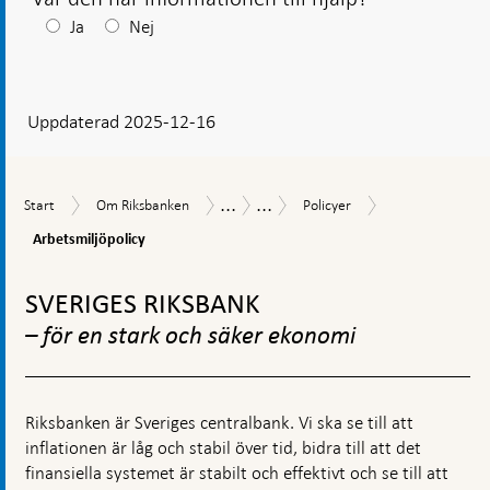
Efter
Ja
Nej
ditt
svar
Uppdaterad 2025-12-16
visas
en
kommentarsruta
...
...
Arbetsmiljöpoli
Start
Om
Policyer
Så
Internt
Start
Om Riksbanken
Policyer
Riksbanken
styrs
regelverk
Arbetsmiljöpolicy
Riksbanken
Gå
till
SVERIGES RIKSBANK
toppnavigation
– för en stark och säker ekonomi
Riksbanken är Sveriges centralbank. Vi ska se till att
inflationen är låg och stabil över tid, bidra till att det
finansiella systemet är stabilt och effektivt och se till att