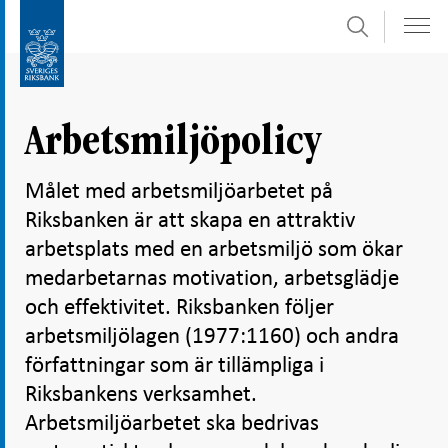
Sök
Gå
Gå
direkt
till
till
navigation
innehåll
för
Arbetsmiljöpolicy
undersidor
Målet med arbetsmiljöarbetet på
Riksbanken är att skapa en attraktiv
arbetsplats med en arbetsmiljö som ökar
medarbetarnas motivation, arbetsglädje
och effektivitet. Riksbanken följer
arbetsmiljölagen (1977:1160) och andra
författningar som är tillämpliga i
Riksbankens verksamhet.
Arbetsmiljöarbetet ska bedrivas