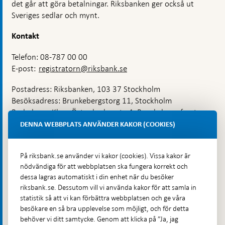
det går att göra betalningar. Riksbanken ger också ut
Sveriges sedlar och mynt.
Kontakt
Telefon: 08-787 00 00
E-post:
registratorn@riksbank.se
Postadress: Riksbanken, 103 37 Stockholm
Besöksadress: Brunkebergstorg 11, Stockholm
Budadress: Klara Östra kyrkogata 4, Brunkebergsfaret,
Lastplats 6
DENNA WEBBPLATS ANVÄNDER KAKOR (COOKIES)
Fler kontaktuppgifter
På riksbank.se använder vi kakor (cookies). Vissa kakor är
nödvändiga för att webbplatsen ska fungera korrekt och
Hitta direkt
dessa lagras automatiskt i din enhet när du besöker
riksbank.se. Dessutom vill vi använda kakor för att samla in
Frågor och svar
-
statistik så att vi kan förbättra webbplatsen och ge våra
Öppnas
besökare en så bra upplevelse som möjligt, och för detta
Till Riksbankens webbarkiv
-
i
behöver vi ditt samtycke. Genom att klicka på ”Ja, jag
Öppnas