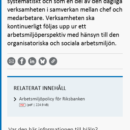
systematiskt och som en del av den dagliga
verksamheten i samverkan mellan chef och
medarbetare. Verksamheten ska
kontinuerligt följas upp ur ett
arbetsmiljöperspektiv med hänsyn till den
organisatoriska och sociala arbetsmiljön.
Dela
Dela
Dela
Dela på
Dela på
på
på
via
LinkedIn
Facebook
Bluesky
Twitter
email -
-
- Öppnas
-
-
Öppnas
Öppnas
i ny flik
Öppnas
Öppnas
i ny flik
i ny flik
i ny flik
i ny flik
RELATERAT INNEHÅLL
Arbetsmiljöpolicy för Riksbanken
(pdf | 224.9 kB)
Var den här informationen till hjälp?