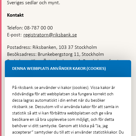
Sveriges sedlar och mynt.
Kontakt
Telefon: 08-787 00 00
E-post:
registratorn@riksbank.se
Postadress: Riksbanken, 103 37 Stockholm
Besöksadress: Brunkebergstorg 11, Stockholm
Budadress: Klara Östra kyrkogata 4, Brunkebergsfaret,
Lastplats 6
DENNA WEBBPLATS ANVÄNDER KAKOR (COOKIES)
Fler kontaktuppgifter
På riksbank.se använder vi kakor (cookies). Vissa kakor är
nödvändiga för att webbplatsen ska fungera korrekt och
Hitta direkt
dessa lagras automatiskt i din enhet när du besöker
riksbank.se. Dessutom vill vi använda kakor för att samla in
Frågor och svar
-
statistik så att vi kan förbättra webbplatsen och ge våra
Öppnas
besökare en så bra upplevelse som möjligt, och för detta
Till Riksbankens webbarkiv
-
i
behöver vi ditt samtycke. Genom att klicka på ”Ja, jag
Öppnas
Presskontakt
ny
accepterar” samtycker du till att vi använder statistikkakor. Du
i