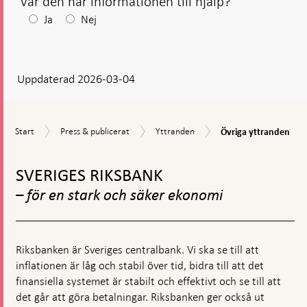
Var den här informationen till hjälp?
Efter
Ja
Nej
ditt
svar
Uppdaterad 2026-03-04
visas
en
kommentarsruta
Övriga
Start
Press
Yttranden
Start
Press & publicerat
Yttranden
Övriga yttranden
yttranden
&
Gå
publicerat
till
SVERIGES RIKSBANK
toppnavigation
– för en stark och säker ekonomi
Riksbanken är Sveriges centralbank. Vi ska se till att
inflationen är låg och stabil över tid, bidra till att det
finansiella systemet är stabilt och effektivt och se till att
det går att göra betalningar. Riksbanken ger också ut