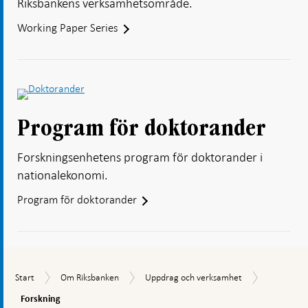
Riksbankens verksamhetsområde.
Working Paper Series
Program för doktorander
Forskningsenhetens program för doktorander i
nationalekonomi.
Program för doktorander
Forskning
Start
Om
Uppdrag
Start
Om Riksbanken
Uppdrag och verksamhet
Riksbanken
och
Forskning
verksamhet