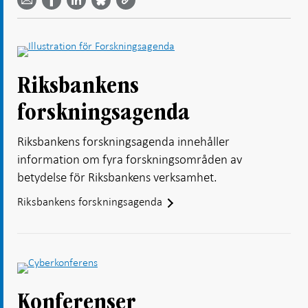
Facebook
Bluesky
Twitter
email -
-
- Öppnas
-
-
Öppnas
Öppnas
i ny flik
Öppnas
Öppnas
i ny flik
i ny flik
i ny flik
i ny flik
Riksbankens
forskningsagenda
Riksbankens forskningsagenda innehåller
information om fyra forskningsområden av
betydelse för Riksbankens verksamhet.
Riksbankens forskningsagenda
Konferenser