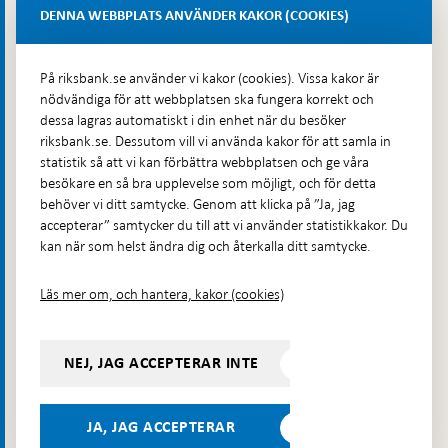
Lastplats 6
DENNA WEBBPLATS ANVÄNDER KAKOR (COOKIES)
Fler kontaktuppgifter
På riksbank.se använder vi kakor (cookies). Vissa kakor är
nödvändiga för att webbplatsen ska fungera korrekt och
Hitta direkt
dessa lagras automatiskt i din enhet när du besöker
riksbank.se. Dessutom vill vi använda kakor för att samla in
Frågor och svar
-
statistik så att vi kan förbättra webbplatsen och ge våra
Öppnas
besökare en så bra upplevelse som möjligt, och för detta
Till Riksbankens webbarkiv
-
i
behöver vi ditt samtycke. Genom att klicka på ”Ja, jag
Öppnas
Presskontakt
ny
accepterar” samtycker du till att vi använder statistikkakor. Du
i
flik
kan när som helst ändra dig och återkalla ditt samtycke.
Integritetspolicy
ny
flik
Tillgänglighetsredogörelse
Läs mer om, och hantera, kakor (cookies)
Prenumerera på utskick
Visselblåsning
NEJ, JAG ACCEPTERAR INTE
Följ oss på sociala medier
Dela
Dela på:
Dela på:
Dela på:
Dela på:
på:
JA, JAG ACCEPTERAR
LinkedIn
YouTube