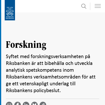
Sök
Gå
Gå
direkt
till
till
navigation
innehåll
för
undersidor
Forskning
Syftet med forskningsverksamheten på
Riksbanken är att bibehålla och utveckla
analytisk spetskompetens inom
Riksbankens verksamhetsområden för att
ge ett vetenskapligt underlag till
Riksbankens policybeslut.
Dela
Dela
Dela
Dela på
Dela på
på
på
via
LinkedIn