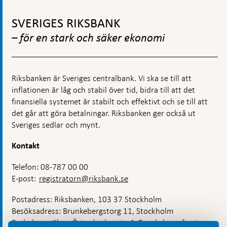
Gå
till
SVERIGES RIKSBANK
toppnavigation
– för en stark och säker ekonomi
Riksbanken är Sveriges centralbank. Vi ska se till att
inflationen är låg och stabil över tid, bidra till att det
finansiella systemet är stabilt och effektivt och se till att
det går att göra betalningar. Riksbanken ger också ut
Sveriges sedlar och mynt.
Kontakt
Telefon: 08-787 00 00
E-post:
registratorn@riksbank.se
Postadress: Riksbanken, 103 37 Stockholm
Besöksadress: Brunkebergstorg 11, Stockholm
Budadress: Klara Östra kyrkogata 4, Brunkebergsfaret,