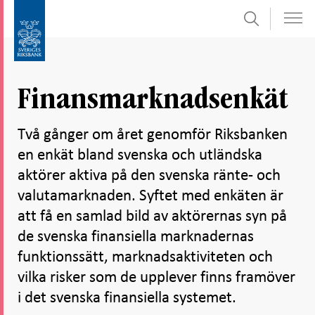
Sök
Gå
Gå
direkt
till
till
navigation
innehåll
för
Finansmarknadsenkät
undersidor
Två gånger om året genomför Riksbanken
en enkät bland svenska och utländska
aktörer aktiva på den svenska ränte- och
valutamarknaden. Syftet med enkäten är
att få en samlad bild av aktörernas syn på
de svenska finansiella marknadernas
funktionssätt, marknadsaktiviteten och
vilka risker som de upplever finns framöver
i det svenska finansiella systemet.