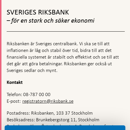
Gå
till
SVERIGES RIKSBANK
toppnavigation
– för en stark och säker ekonomi
Riksbanken är Sveriges centralbank. Vi ska se till att
inflationen är låg och stabil över tid, bidra till att det
finansiella systemet är stabilt och effektivt och se till att
det går att göra betalningar. Riksbanken ger också ut
Sveriges sedlar och mynt.
Kontakt
Telefon: 08-787 00 00
E-post:
registratorn@riksbank.se
Postadress: Riksbanken, 103 37 Stockholm
Besöksadress: Brunkebergstorg 11, Stockholm
Budadress: Klara Östra kyrkogata 4, Brunkebergsfaret,