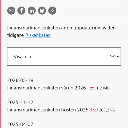
Dela
Dela
Dela
Dela på
Dela på
på
på
via
LinkedIn
Facebook
Bluesky
Twitter
email -
-
- Öppnas
-
-
Öppnas
Öppnas
i ny flik
Öppnas
Öppnas
i ny flik
i ny flik
Finansmarknadsenkäten är en uppdatering av den
i ny flik
i ny flik
tidigare
Riskenkäten
.
Filtrera
din
listning
2026-05-18
Finansmarknadsenkäten våren 2026
1.2 MB
pdf
2025-11-12
Finansmarknadsenkäten hösten 2025
263,2 kB
pdf
2025-04-07