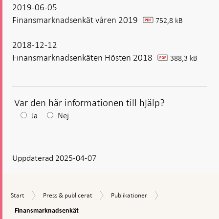
2019-06-05
Finansmarknadsenkät våren 2019
752,8 kB
pdf
2018-12-12
Finansmarknadsenkäten Hösten 2018
388,3 kB
pdf
Var den här informationen till hjälp?
Efter
Ja
Nej
ditt
svar
Uppdaterad 2025-04-07
visas
en
kommentarsruta
Finansmarknadsen
Start
Press
Publikationer
Start
Press & publicerat
Publikationer
&
Finansmarknadsenkät
publicerat