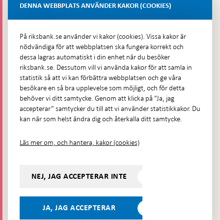
Lastplats 6
DENNA WEBBPLATS ANVÄNDER KAKOR (COOKIES)
Fler kontaktuppgifter
På riksbank.se använder vi kakor (cookies). Vissa kakor är
nödvändiga för att webbplatsen ska fungera korrekt och
Hitta direkt
dessa lagras automatiskt i din enhet när du besöker
riksbank.se. Dessutom vill vi använda kakor för att samla in
Frågor och svar
-
statistik så att vi kan förbättra webbplatsen och ge våra
Öppnas
besökare en så bra upplevelse som möjligt, och för detta
Till Riksbankens webbarkiv
-
i
behöver vi ditt samtycke. Genom att klicka på ”Ja, jag
Öppnas
Presskontakt
ny
accepterar” samtycker du till att vi använder statistikkakor. Du
i
flik
kan när som helst ändra dig och återkalla ditt samtycke.
Integritetspolicy
ny
flik
Tillgänglighetsredogörelse
Läs mer om, och hantera, kakor (cookies)
Prenumerera på utskick
Visselblåsning
NEJ, JAG ACCEPTERAR INTE
Följ oss på sociala medier
Dela
Dela på:
Dela på:
Dela på:
Dela på:
på:
JA, JAG ACCEPTERAR
LinkedIn
YouTube
Facebook
Instagram
Bluesky