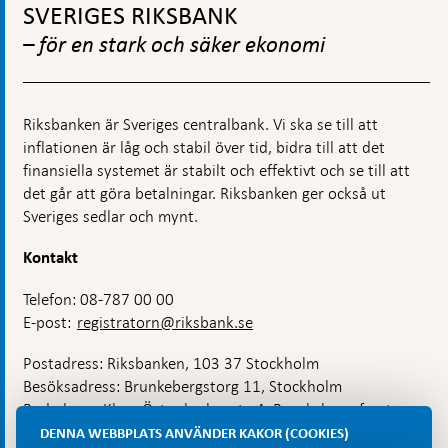
till
SVERIGES RIKSBANK
svenska
toppnavigation
konsumentpriser
– för en stark och säker ekonomi
Riksbanken är Sveriges centralbank. Vi ska se till att
inflationen är låg och stabil över tid, bidra till att det
finansiella systemet är stabilt och effektivt och se till att
det går att göra betalningar. Riksbanken ger också ut
Sveriges sedlar och mynt.
Kontakt
Telefon: 08-787 00 00
E-post:
registratorn@riksbank.se
Postadress: Riksbanken, 103 37 Stockholm
Besöksadress: Brunkebergstorg 11, Stockholm
Budadress: Klara Östra kyrkogata 4, Brunkebergsfaret,
Lastplats 6
DENNA WEBBPLATS ANVÄNDER KAKOR (COOKIES)