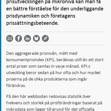
prisutvecklingen på mikronivå kan man få
en bättre förståelse för den underliggande
prisdynamiken och företagens
prissättningsbeteende.
Dela
Dela
Dela
Dela på
Dela på
på
på
via
LinkedIn
Facebook
Bluesky
Twitter
email -
-
- Öppnas
-
-
Öppnas
Öppnas
i ny flik
Öppnas
Öppnas
i ny flik
i ny flik
Den aggregerade prisnivån, mätt med
i ny flik
i ny flik
konsumentprisindex (KPI), beräknas utifrån ett stort
antal priser som samlas in varje månad. KPI:s
utveckling beror sedan på hur ofta och hur mycket
priserna på de olika produkterna som ingår
förändras.
På den här webbsidan redovisas statistik över
frekvens och storlek på prisförändringar baserat på
mikrodata som ligger till grund för det officiella