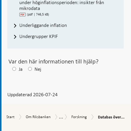
under höginflationsperioden: insikter från
mikrodata
(pdf | 746,5 kB)
Underliggande inflation
Undergrupper KPIF
Var den här informationen till hjälp?
Efter
Ja
Nej
ditt
svar
Uppdaterad 2026-07-24
visas
en
kommentarsruta
...
Databas
Start
Om
Forskning
Uppdrag
Start
Om Riksbanken
Forskning
Databas över...
över
Riksbanken
och
prisförändringar
Gå
verksamhet
i