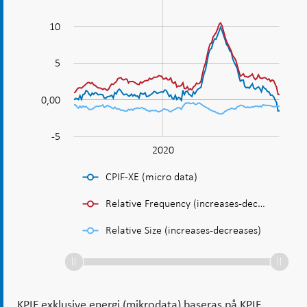
relativ
prisförändringsfrekvens
10
och
storlek
0,00
5
0,00
-5
2015
2030
2010
L
2020
CPIF-XE (micro data)
Relative Frequency (increases-dec…
Relative Size (increases-decreases)
KPIF exklusive energi (mikrodata) baseras på KPIF