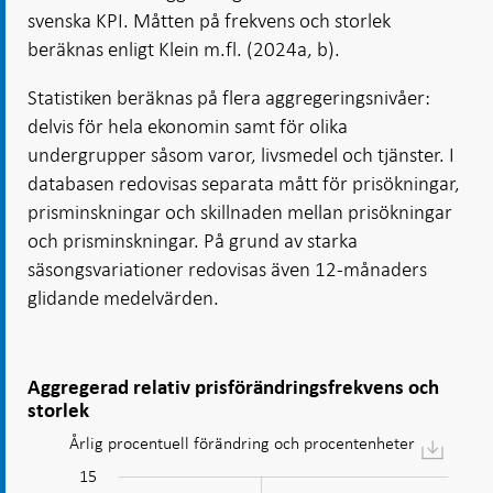
svenska KPI. Måtten på frekvens och storlek
beräknas enligt Klein m.fl. (2024a, b).
Statistiken beräknas på flera aggregeringsnivåer:
delvis för hela ekonomin samt för olika
undergrupper såsom varor, livsmedel och tjänster. I
databasen redovisas separata mått för prisökningar,
prisminskningar och skillnaden mellan prisökningar
och prisminskningar. På grund av starka
säsongsvariationer redovisas även 12-månaders
glidande medelvärden.
Aggregerad relativ prisförändringsfrekvens och
storlek
Årlig procentuell förändring och procentenheter
Diagram:
Aggregerad
-10
-15
20
-6
-4
-2
15