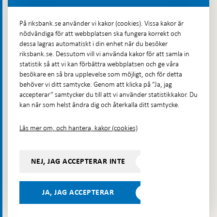
Fler kontaktuppgifter
På riksbank.se använder vi kakor (cookies). Vissa kakor är
nödvändiga för att webbplatsen ska fungera korrekt och
Hitta direkt
dessa lagras automatiskt i din enhet när du besöker
riksbank.se. Dessutom vill vi använda kakor för att samla in
Frågor och svar
-
statistik så att vi kan förbättra webbplatsen och ge våra
Öppnas
besökare en så bra upplevelse som möjligt, och för detta
Till Riksbankens webbarkiv
-
i
behöver vi ditt samtycke. Genom att klicka på ”Ja, jag
Öppnas
Presskontakt
ny
accepterar” samtycker du till att vi använder statistikkakor. Du
i
flik
kan när som helst ändra dig och återkalla ditt samtycke.
Integritetspolicy
ny
flik
Tillgänglighetsredogörelse
Läs mer om, och hantera, kakor (cookies)
Prenumerera på utskick
Visselblåsning
NEJ, JAG ACCEPTERAR INTE
Följ oss på sociala medier
Dela
Dela på:
Dela på:
Dela på:
Dela på:
på:
JA, JAG ACCEPTERAR
LinkedIn
YouTube
Facebook
Instagram
Bluesky
-
- Öppnas
- Öppnas
-