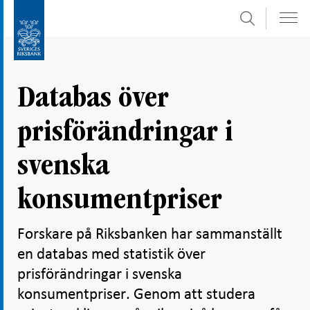
Sök
Gå
Gå
direkt
till
till
navigation
innehåll
för
Databas över
undersidor
prisförändringar i
svenska
konsumentpriser
Forskare på Riksbanken har sammanställt
en databas med statistik över
prisförändringar i svenska
konsumentpriser. Genom att studera