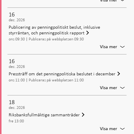
Penning
möte:
16
Beslut
dec. 2026
om
Publicering av penningpolitiskt beslut, inklusive
penning
styrräntan, och penningpolitisk rapport
inklusiv
ons 09:30
Publiceras på webbplatsen 09:30
styrrän
För
Visa mer
Publice
av
16
penning
dec. 2026
beslut,
Pressträff om det penningpolitiska beslutet i december
inklusiv
ons 11:00
Publiceras på webbplatsen 11:00
styrrän
och
För
Visa mer
penning
Presstr
rapport
om
18
det
dec. 2026
penning
Riksbanksfullmäktige sammanträder
beslute
fre 13:00
i
decemb
För
Visa mer
Riksban