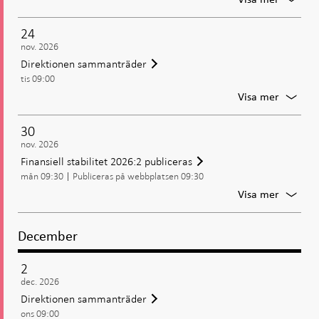
Riksban
samman
24
nov. 2026
Direktionen sammanträder
tis 09:00
För
Visa mer
Direkti
samman
30
nov. 2026
Finansiell stabilitet 2026:2 publiceras
mån 09:30
Publiceras på webbplatsen 09:30
För
Visa mer
Finansie
stabilit
2026:2
December
publice
2
dec. 2026
Direktionen sammanträder
ons 09:00