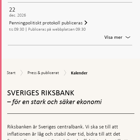
samman
22
dec. 2026
Penningpolitiskt protokoll publiceras
tis 09:30
Publiceras på webbplatsen 09:30
För
Visa mer
Penning
protoko
publice
Kalender
Start
Press
Start
Press & publicerat
Kalender
&
Gå
publicerat
till
SVERIGES RIKSBANK
toppnavigation
– för en stark och säker ekonomi
Riksbanken är Sveriges centralbank. Vi ska se till att
inflationen är låg och stabil över tid, bidra till att det