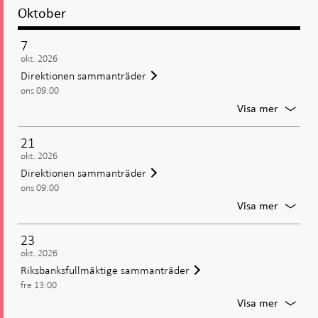
publice
Oktober
7
okt. 2026
Direktionen sammanträder
ons 09:00
För
Visa mer
Direkti
samman
21
okt. 2026
Direktionen sammanträder
ons 09:00
För
Visa mer
Direkti
samman
23
okt. 2026
Riksbanksfullmäktige sammanträder
fre 13:00
För
Visa mer
Riksban