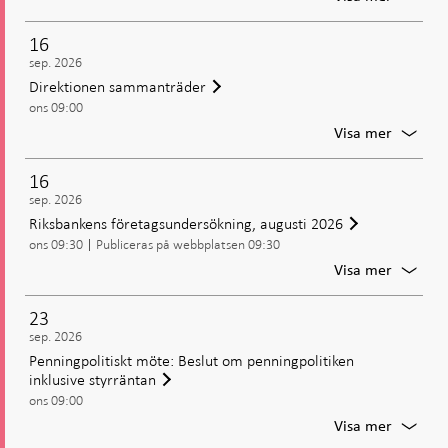
Direkti
samman
16
sep. 2026
Direktionen sammanträder
ons 09:00
För
Visa mer
Direkti
samman
16
sep. 2026
Riksbankens företagsundersökning, augusti 2026
ons 09:30
Publiceras på webbplatsen 09:30
För
Visa mer
Riksba
företag
23
augusti
sep. 2026
2026
Penningpolitiskt möte: Beslut om penningpolitiken
inklusive styrräntan
ons 09:00
För
Visa mer
Penning