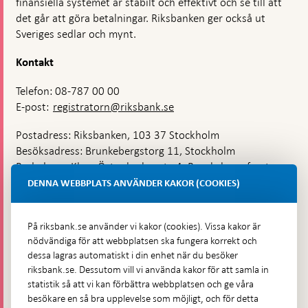
finansiella systemet är stabilt och effektivt och se till att
det går att göra betalningar. Riksbanken ger också ut
Sveriges sedlar och mynt.
Kontakt
Telefon: 08-787 00 00
E-post:
registratorn@riksbank.se
Postadress: Riksbanken, 103 37 Stockholm
Besöksadress: Brunkebergstorg 11, Stockholm
Budadress: Klara Östra kyrkogata 4, Brunkebergsfaret,
Lastplats 6
DENNA WEBBPLATS ANVÄNDER KAKOR (COOKIES)
Fler kontaktuppgifter
På riksbank.se använder vi kakor (cookies). Vissa kakor är
nödvändiga för att webbplatsen ska fungera korrekt och
Hitta direkt
dessa lagras automatiskt i din enhet när du besöker
riksbank.se. Dessutom vill vi använda kakor för att samla in
Frågor och svar
-
statistik så att vi kan förbättra webbplatsen och ge våra
Öppnas
besökare en så bra upplevelse som möjligt, och för detta
Till Riksbankens webbarkiv
-