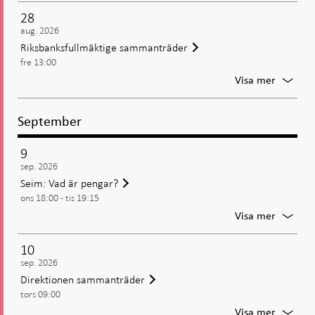
protoko
28
publice
aug. 2026
Riksbanksfullmäktige sammanträder
fre 13:00
För
Visa mer
Riksban
samman
September
9
sep. 2026
Seim: Vad är pengar?
ons 18:00 - tis 19:15
För
Visa mer
Seim:
Vad
10
är
sep. 2026
pengar
Direktionen sammanträder
tors 09:00
För
Visa mer