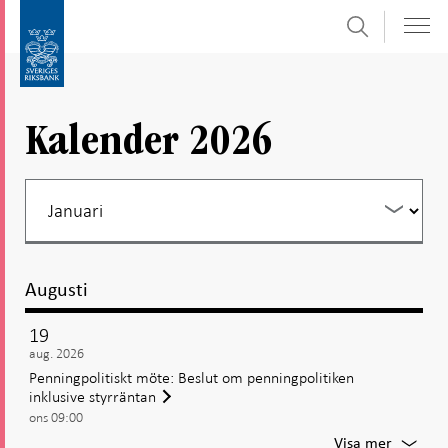
Sök
Gå
Gå
direkt
till
till
navigation
innehåll
för
Kalender 2026
undersidor
Augusti
19
aug. 2026
Penningpolitiskt möte: Beslut om penningpolitiken
inklusive styrräntan
ons 09:00
För
Visa mer