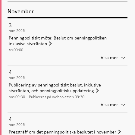
samman
November
3
nov. 2026
Penningpolitiskt möte: Beslut om penningpolitiken
inklusive styrräntan
tis 09:00
För
Visa mer
Penning
möte:
4
Beslut
nov. 2026
om
Publicering av penningpolitiskt beslut, inklusive
penning
styrräntan, och penningpolitisk uppdatering
inklusiv
ons 09:30
Publiceras på webbplatsen 09:30
styrrän
För
Visa mer
Publice
av
4
penning
nov. 2026
beslut,
Pressträff om det penningpolitiska beslutet i november
inklusiv