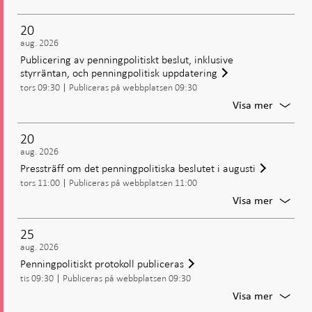
Penning
möte:
20
Beslut
aug. 2026
om
Publicering av penningpolitiskt beslut, inklusive
penning
styrräntan, och penningpolitisk uppdatering
inklusiv
tors 09:30
Publiceras på webbplatsen 09:30
styrrän
För
Visa mer
Publice
av
20
penning
aug. 2026
beslut,
Pressträff om det penningpolitiska beslutet i augusti
inklusiv
tors 11:00
Publiceras på webbplatsen 11:00
styrrän
och
För
Visa mer
penning
Presstr
uppdat
om
25
det
aug. 2026
penning
Penningpolitiskt protokoll publiceras
beslute
tis 09:30
Publiceras på webbplatsen 09:30
i
augusti
För
Visa mer
Penning