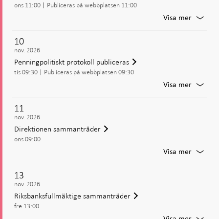
ons 11:00
Publiceras på webbplatsen 11:00
styrrän
och
För
Visa mer
penning
Presstr
uppdat
om
10
det
nov. 2026
penning
Penningpolitiskt protokoll publiceras
beslute
tis 09:30
Publiceras på webbplatsen 09:30
i
novemb
För
Visa mer
Penning
protoko
11
publice
nov. 2026
Direktionen sammanträder
ons 09:00
För
Visa mer
Direkti
samman
13
nov. 2026
Riksbanksfullmäktige sammanträder
fre 13:00
För
Visa mer