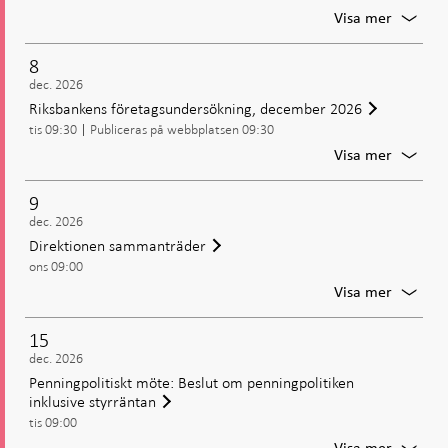
För
Visa mer
Direkti
samman
8
dec. 2026
Riksbankens företagsundersökning, december 2026
tis 09:30
Publiceras på webbplatsen 09:30
För
Visa mer
Riksba
företag
9
decemb
dec. 2026
2026
Direktionen sammanträder
ons 09:00
För
Visa mer
Direkti
samman
15
dec. 2026
Penningpolitiskt möte: Beslut om penningpolitiken
inklusive styrräntan
tis 09:00
För
Visa mer