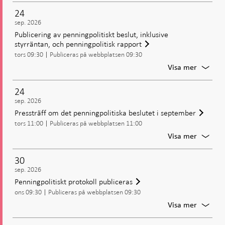
möte:
24
Beslut
sep. 2026
om
Publicering av penningpolitiskt beslut, inklusive
penning
styrräntan, och penningpolitisk rapport
inklusiv
tors 09:30
Publiceras på webbplatsen 09:30
styrrän
För
Visa mer
Publice
av
24
penning
sep. 2026
beslut,
Pressträff om det penningpolitiska beslutet i september
inklusiv
tors 11:00
Publiceras på webbplatsen 11:00
styrrän
och
För
Visa mer
penning
Presstr
rapport
om
30
det
sep. 2026
penning
Penningpolitiskt protokoll publiceras
beslute
ons 09:30
Publiceras på webbplatsen 09:30
i
septem
För
Visa mer
Penning
protoko