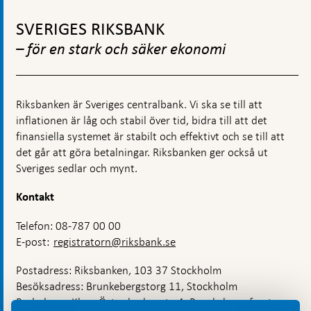
betalningsmarknade
Gå
påverkar
Sverige
till
SVERIGES RIKSBANK
toppnavigation
– för en stark och säker ekonomi
Riksbanken är Sveriges centralbank. Vi ska se till att
inflationen är låg och stabil över tid, bidra till att det
finansiella systemet är stabilt och effektivt och se till att
det går att göra betalningar. Riksbanken ger också ut
Sveriges sedlar och mynt.
Kontakt
Telefon: 08-787 00 00
E-post:
registratorn@riksbank.se
Postadress: Riksbanken, 103 37 Stockholm
Besöksadress: Brunkebergstorg 11, Stockholm
Budadress: Klara Östra kyrkogata 4, Brunkebergsfaret,