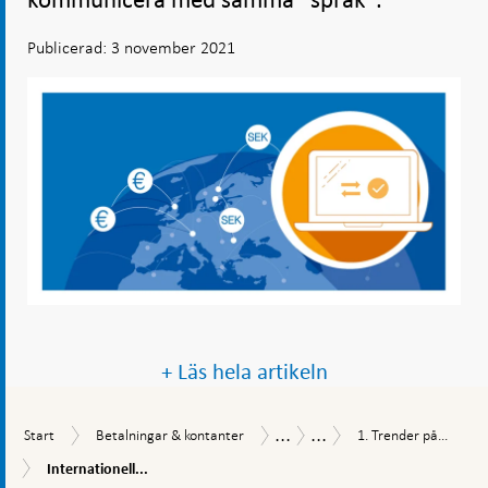
kommunicera med samma ”språk”.
Publicerad: 3 november 2021
+ Läs hela artikeln
...
...
Start
Betalningar
1.
Betalningsrapport
Betalningsrapport
Start
Betalningar & kontanter
1. Trender på...
&
Trender
2021
Internationell
Internationell...
kontanter
på
harmonisering