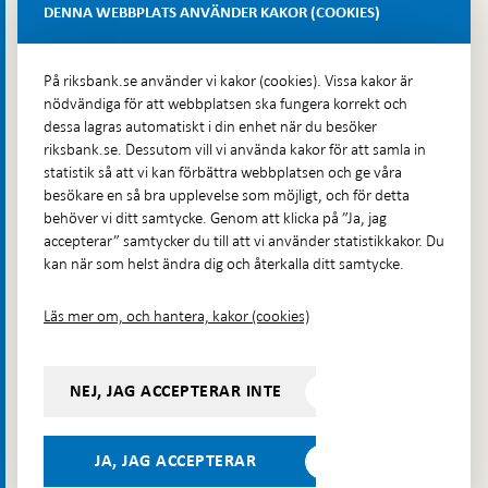
Lastplats 6
DENNA WEBBPLATS ANVÄNDER KAKOR (COOKIES)
Fler kontaktuppgifter
På riksbank.se använder vi kakor (cookies). Vissa kakor är
nödvändiga för att webbplatsen ska fungera korrekt och
Hitta direkt
dessa lagras automatiskt i din enhet när du besöker
riksbank.se. Dessutom vill vi använda kakor för att samla in
Frågor och svar
-
statistik så att vi kan förbättra webbplatsen och ge våra
Öppnas
besökare en så bra upplevelse som möjligt, och för detta
Till Riksbankens webbarkiv
-
i
behöver vi ditt samtycke. Genom att klicka på ”Ja, jag
Öppnas
Presskontakt
ny
accepterar” samtycker du till att vi använder statistikkakor. Du
i
flik
kan när som helst ändra dig och återkalla ditt samtycke.
Integritetspolicy
ny
flik
Tillgänglighetsredogörelse
Läs mer om, och hantera, kakor (cookies)
Prenumerera på utskick
Visselblåsning
NEJ, JAG ACCEPTERAR INTE
Följ oss på sociala medier
Dela
Dela på:
Dela på:
Dela på:
Dela på:
på:
JA, JAG ACCEPTERAR
LinkedIn
YouTube
Facebook
Instagram
Bluesky