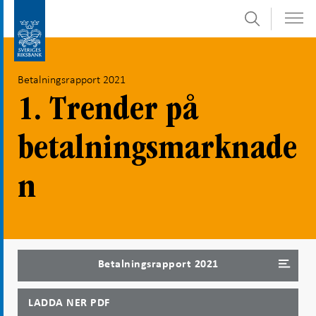
Sök
Gå
Gå
direkt
till
till
navigation
Betalningsrapport 2021
innehåll
för
undersidor
1. Trender på
betalningsmarknade
n
Betalningsrapport 2021
LADDA NER PDF