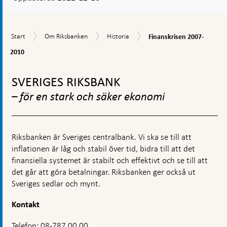
en
kommentarsruta
Finanskrisen
Start
Om
Historia
Start
Om Riksbanken
Historia
Finanskrisen 2007-
2007-
Riksbanken
2010
2010
Gå
till
SVERIGES RIKSBANK
toppnavigation
– för en stark och säker ekonomi
Riksbanken är Sveriges centralbank. Vi ska se till att
inflationen är låg och stabil över tid, bidra till att det
finansiella systemet är stabilt och effektivt och se till att
det går att göra betalningar. Riksbanken ger också ut
Sveriges sedlar och mynt.
Kontakt
Telefon: 08-787 00 00