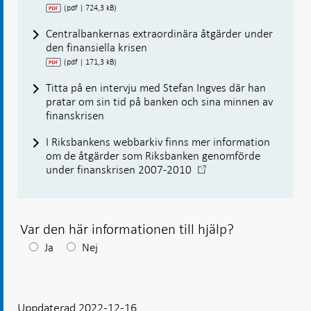
(pdf | 724,3 kB)
Centralbankernas extraordinära åtgärder under
den finansiella krisen
(pdf | 171,3 kB)
Titta på en intervju med Stefan Ingves där han
pratar om sin tid på banken och sina minnen av
finanskrisen
I Riksbankens webbarkiv finns mer information
om de åtgärder som Riksbanken genomförde
-
under finanskrisen 2007-2010
Öppnas
i
ny
flik
Var den här informationen till hjälp?
Efter
Ja
Nej
ditt
svar
Uppdaterad 2022-12-16
visas