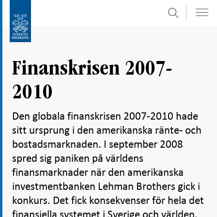
Sök
Gå
Gå
direkt
till
till
navigation
innehåll
för
Finanskrisen 2007-
undersidor
2010
Den globala finanskrisen 2007-2010 hade
sitt ursprung i den amerikanska ränte- och
bostadsmarknaden. I september 2008
spred sig paniken på världens
finansmarknader när den amerikanska
investmentbanken Lehman Brothers gick i
konkurs. Det fick konsekvenser för hela det
finansiella systemet i Sverige och världen.