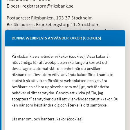
E-post:
registratorn@riksbank.se
Postadress: Riksbanken, 103 37 Stockholm
Besöksadress: Brunkebergstorg 11, Stockholm
Budadress: Klara Östra kyrkogata 4, Brunkebergsfaret,
Lastplats 6
DENNA WEBBPLATS ANVÄNDER KAKOR (COOKIES)
Fler kontaktuppgifter
På riksbank.se använder vi kakor (cookies). Vissa kakor är
nödvändiga för att webbplatsen ska fungera korrekt och
Hitta direkt
dessa lagras automatiskt i din enhet när du besöker
riksbank.se. Dessutom vill vi använda kakor för att samla in
Frågor och svar
-
statistik så att vi kan förbättra webbplatsen och ge våra
Öppnas
besökare en så bra upplevelse som möjligt, och för detta
Till Riksbankens webbarkiv
-
i
behöver vi ditt samtycke. Genom att klicka på ”Ja, jag
Öppnas
Presskontakt
ny
accepterar” samtycker du till att vi använder statistikkakor. Du
i
flik
kan när som helst ändra dig och återkalla ditt samtycke.
Integritetspolicy
ny
flik
Tillgänglighetsredogörelse
Läs mer om, och hantera, kakor (cookies)
Prenumerera på utskick