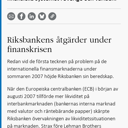
Dela
Dela
Dela
Dela på
Dela på
på
på
via
LinkedIn
Facebook
Bluesky
Twitter
email -
-
- Öppnas
-
-
Öppnas
Öppnas
i ny flik
Öppnas
Öppnas
i ny flik
i ny flik
i ny flik
i ny flik
Riksbankens åtgärder under
finanskrisen
Redan vid de första tecknen på problem på de
internationella finansmarknaderna under
sommaren 2007 höjde Riksbanken sin beredskap.
När den Europeiska centralbanken (ECB) i början av
augusti 2007 tillförde mer likviditet på
interbankmarknaden (bankernas interna marknad
med valutor och räntebärande papper) skärpte
Riksbanken övervakningen av likviditetssituationen
på marknaden. Strax före Lehman Brothers