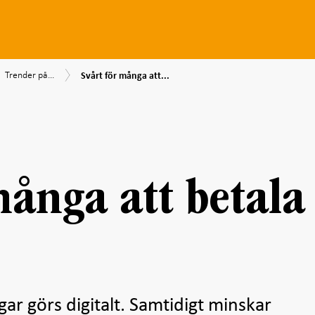
Svårt
Trender
srapport
lningsrapport
Trender på...
Svårt för många att...
för
på
2
många
betalningsmarknaden
att
betala
digitalt
många att betala
ngar görs digitalt. Samtidigt minskar