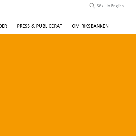
Sök
In English
DER
PRESS & PUBLICERAT
OM RIKSBANKEN