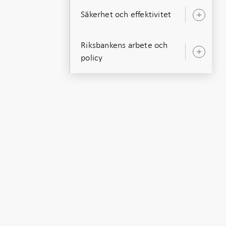
Säkerhet och effektivitet
Öpp
unde
Riksbankens arbete och
Öpp
policy
unde