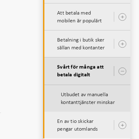
Att betala med
Öpp
mobilen är populärt
unde
Betalning i butik sker
Öpp
sällan med kontanter
unde
Svårt för många att
Öpp
betala digitalt
unde
Utbudet av manuella
kontanttjänster minskar
En av tio skickar
Öpp
pengar utomlands
unde