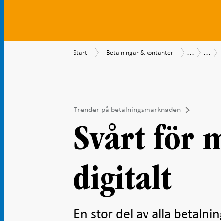
...
...
Start
Betalningar
Betalning
Beta
Start
Betalningar & kontanter
&
202
kontanter
Trender på betalningsmarknaden
Svårt för 
digitalt
En stor del av alla betalni