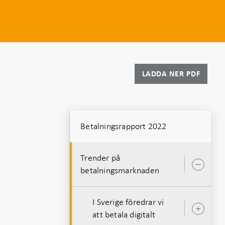
LADDA NER PDF
Betalningsrapport 2022
Trender på
Öpp
betalningsmarknaden
unde
I Sverige föredrar vi
Öpp
att betala digitalt
unde