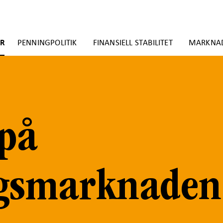
ER
PENNINGPOLITIK
FINANSIELL STABILITET
MARKNA
 på
ngsmarknaden