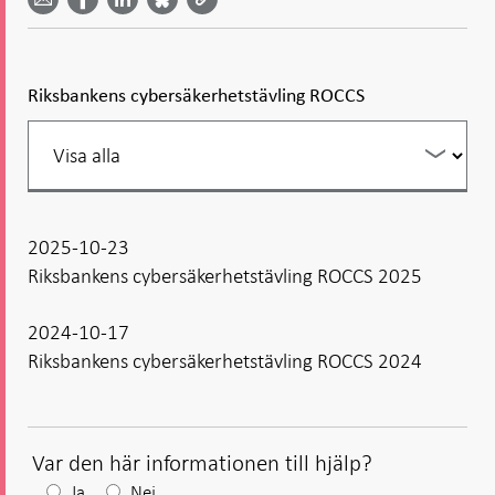
Facebook
Bluesky
Twitter
email -
-
- Öppnas
-
-
Öppnas
Öppnas
i ny flik
Öppnas
Öppnas
i ny flik
i ny flik
i ny flik
i ny flik
Riksbankens cybersäkerhetstävling ROCCS
Filtrera
din
listning
2025-10-23
Riksbankens cybersäkerhetstävling ROCCS 2025
2024-10-17
Riksbankens cybersäkerhetstävling ROCCS 2024
Var den här informationen till hjälp?
Efter
Ja
Nej