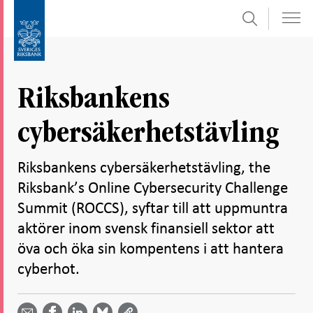
Sök
Gå
Gå
direkt
till
till
navigation
innehåll
för
Riksbankens
undersidor
cybersäkerhetstävling
Riksbankens cybersäkerhetstävling, the
Riksbank’s Online Cybersecurity Challenge
Summit (ROCCS), syftar till att uppmuntra
aktörer inom svensk finansiell sektor att
öva och öka sin kompentens i att hantera
cyberhot.
Dela
Dela
Dela
Dela på
Dela på
på
på
via
LinkedIn