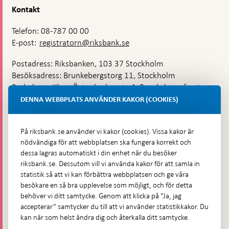
Kontakt
Telefon: 08-787 00 00
E-post:
registratorn@riksbank.se
Postadress: Riksbanken, 103 37 Stockholm
Besöksadress: Brunkebergstorg 11, Stockholm
Budadress: Klara Östra kyrkogata 4, Brunkebergsfaret,
Lastplats 6
DENNA WEBBPLATS ANVÄNDER KAKOR (COOKIES)
Fler kontaktuppgifter
På riksbank.se använder vi kakor (cookies). Vissa kakor är
nödvändiga för att webbplatsen ska fungera korrekt och
Hitta direkt
dessa lagras automatiskt i din enhet när du besöker
riksbank.se. Dessutom vill vi använda kakor för att samla in
Frågor och svar
-
statistik så att vi kan förbättra webbplatsen och ge våra
Öppnas
besökare en så bra upplevelse som möjligt, och för detta
Till Riksbankens webbarkiv
-
i
behöver vi ditt samtycke. Genom att klicka på ”Ja, jag
Öppnas
Presskontakt
ny
accepterar” samtycker du till att vi använder statistikkakor. Du
i
flik
kan när som helst ändra dig och återkalla ditt samtycke.
Integritetspolicy
ny