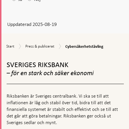
ditt
svar
Uppdaterad 2025-08-19
visas
en
kommentarsruta
Cybersäkerhetstävling
Start
Press
Start
Press & publicerat
Cybersäkerhetstävling
&
Gå
publicerat
till
SVERIGES RIKSBANK
toppnavigation
– för en stark och säker ekonomi
Riksbanken är Sveriges centralbank. Vi ska se till att
inflationen är låg och stabil över tid, bidra till att det
finansiella systemet är stabilt och effektivt och se till att
det går att göra betalningar. Riksbanken ger också ut
Sveriges sedlar och mynt.