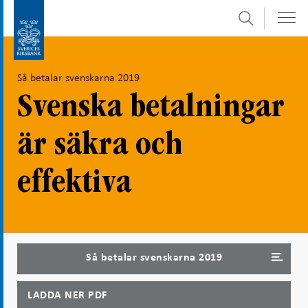
Sök
Gå
Gå
direkt
till
till
navigation
Så betalar svenskarna 2019
innehåll
för
undersidor
Svenska betalningar
är säkra och
effektiva
Så betalar svenskarna 2019
LADDA NER PDF