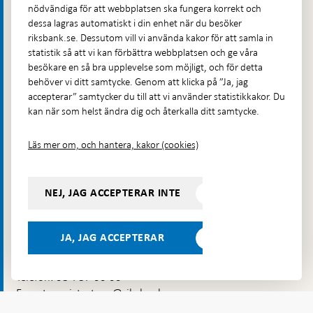
nödvändiga för att webbplatsen ska fungera korrekt och
...
...
Start
Betalningar
Betalningsrapport
Så
Start
Betalningar & kontanter
dessa lagras automatiskt i din enhet när du besöker
&
betalar
Digitaliseringen
Svenska
Svenska betalningar är...
Digitaliseringen gör...
riksbank.se. Dessutom vill vi använda kakor för att samla in
kontanter
svenskarna
gör
betalningar
2019
statistik så att vi kan förbättra webbplatsen och ge våra
betalningar
Gå
är
besökare en så bra upplevelse som möjligt, och för detta
mer
säkra
till
SVERIGES RIKSBANK
effektiva
behöver vi ditt samtycke. Genom att klicka på ”Ja, jag
och
toppnavigation
accepterar” samtycker du till att vi använder statistikkakor. Du
effektiva
– för en stark och säker ekonomi
kan när som helst ändra dig och återkalla ditt samtycke.
Läs mer om, och hantera, kakor (cookies)
Riksbanken är Sveriges centralbank. Vi ska se till att
inflationen är låg och stabil över tid, bidra till att det
finansiella systemet är stabilt och effektivt och se till att
NEJ, JAG ACCEPTERAR INTE
det går att göra betalningar. Riksbanken ger också ut
Sveriges sedlar och mynt.
JA, JAG ACCEPTERAR
Kontakt
Telefon: 08-787 00 00
E-post:
registratorn@riksbank.se