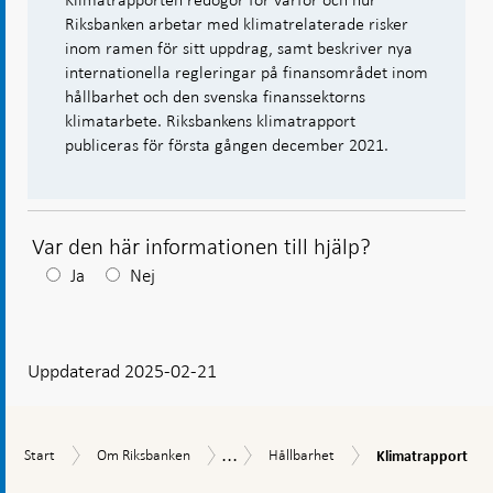
Riksbanken arbetar med klimatrelaterade risker
inom ramen för sitt uppdrag, samt beskriver nya
internationella regleringar på finansområdet inom
hållbarhet och den svenska finanssektorns
klimatarbete. Riksbankens klimatrapport
publiceras för första gången december 2021.
Var den här informationen till hjälp?
Efter
Ja
Nej
ditt
svar
Uppdaterad 2025-02-21
visas
en
kommentarsruta
...
Klimatrapport
Start
Om
Hållbarhet
Uppdrag
Start
Om Riksbanken
Hållbarhet
Klimatrapport
Riksbanken
och