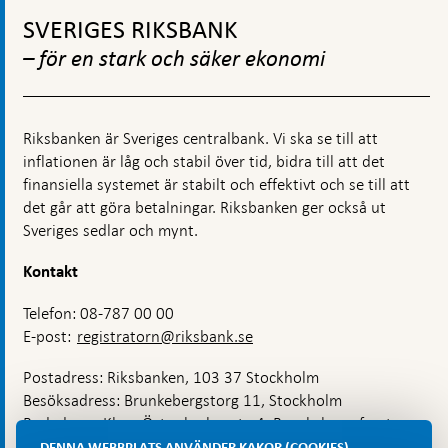
Gå
verksamhet
till
SVERIGES RIKSBANK
toppnavigation
– för en stark och säker ekonomi
Riksbanken är Sveriges centralbank. Vi ska se till att
inflationen är låg och stabil över tid, bidra till att det
finansiella systemet är stabilt och effektivt och se till att
det går att göra betalningar. Riksbanken ger också ut
Sveriges sedlar och mynt.
Kontakt
Telefon: 08-787 00 00
E-post:
registratorn@riksbank.se
Postadress: Riksbanken, 103 37 Stockholm
Besöksadress: Brunkebergstorg 11, Stockholm
Budadress: Klara Östra kyrkogata 4, Brunkebergsfaret,
Lastplats 6
DENNA WEBBPLATS ANVÄNDER KAKOR (COOKIES)