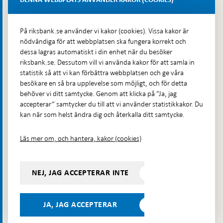
Fler kontaktuppgifter
På riksbank.se använder vi kakor (cookies). Vissa kakor är
nödvändiga för att webbplatsen ska fungera korrekt och
Hitta direkt
dessa lagras automatiskt i din enhet när du besöker
riksbank.se. Dessutom vill vi använda kakor för att samla in
Frågor och svar
-
statistik så att vi kan förbättra webbplatsen och ge våra
Öppnas
besökare en så bra upplevelse som möjligt, och för detta
Till Riksbankens webbarkiv
-
i
behöver vi ditt samtycke. Genom att klicka på ”Ja, jag
Öppnas
Presskontakt
ny
accepterar” samtycker du till att vi använder statistikkakor. Du
i
flik
kan när som helst ändra dig och återkalla ditt samtycke.
Integritetspolicy
ny
flik
Tillgänglighetsredogörelse
Läs mer om, och hantera, kakor (cookies)
Prenumerera på utskick
Visselblåsning
NEJ, JAG ACCEPTERAR INTE
Följ oss på sociala medier
Dela
Dela på:
Dela på:
Dela på:
Dela på:
på:
JA, JAG ACCEPTERAR
LinkedIn
YouTube
Facebook
Instagram
Bluesky
-