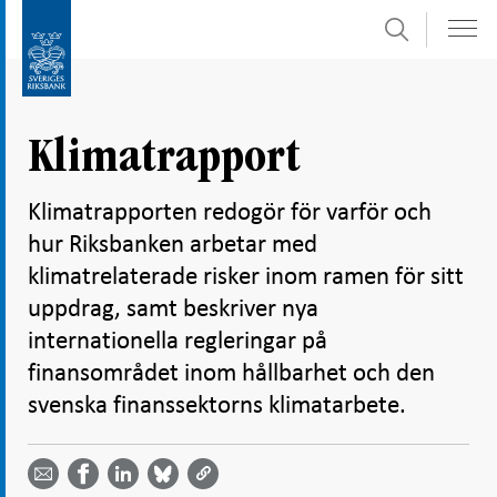
Sök
Gå
Gå
direkt
till
till
navigation
innehåll
för
Klimatrapport
undersidor
Klimatrapporten redogör för varför och
hur Riksbanken arbetar med
klimatrelaterade risker inom ramen för sitt
uppdrag, samt beskriver nya
internationella regleringar på
finansområdet inom hållbarhet och den
svenska finanssektorns klimatarbete.
Dela
Dela
Dela
Dela på
Dela på
på
på
via
LinkedIn
Facebook
Bluesky
Twitter
email -
-