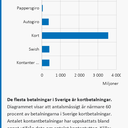
betalningar
Pappersgiro
i
Sverige
Autogiro
är
Elektroniskt…
kortbetalningar.csv
Kort
Swish
Kontanter …
0
1 000
2 000
3 000
4 000
-2 000
-1 000
5 000
L
Miljoner
De flesta betalningar i Sverige är kortbetalningar.
Diagrammet visar att antalsmässigt är närmare 60
procent av betalningarna i Sverige kortbetalningar.
Antalet kontantbetalningar har uppskattats bland