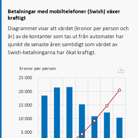
Betalningar med mobiltelefoner (Swish) växer
kraftigt
Diagrammet visar att värdet (kronor per person och
år) av de kontanter som tas ut från automater har
sjunkit de senaste åren samtidigt som värdet av
Swish-betalningarna har ökat kraftigt.
Kronor per person
Diagram:
Betalningar
25 000
10 000
30 000
-5 000
med
20 000
mobiltelefon
(Swish)
15 000
växer
10 000
kraftigt
10 000
5 000