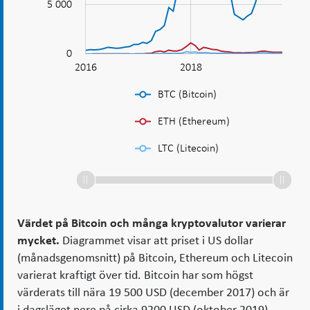
5 000
varierar
mycket
0
2016
2020
L
2018
BTC (Bitcoin)
ETH (Ethereum)
LTC (Litecoin)
Värdet på Bitcoin och många kryptovalutor varierar
mycket.
Diagrammet visar att priset i US dollar
(månadsgenomsnitt) på Bitcoin, Ethereum och Litecoin
varierat kraftigt över tid. Bitcoin har som högst
värderats till nära 19 500 USD (december 2017) och är