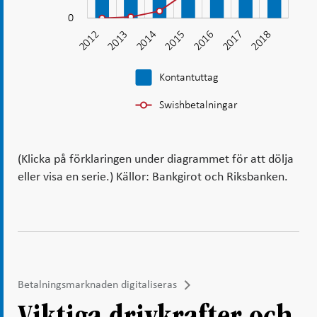
0
2012
2013
2014
2015
2016
2017
2018
2018
Kontantuttag
Swishbetalningar
(Klicka på förklaringen under diagrammet för att dölja
eller visa en serie.) Källor: Bankgirot och Riksbanken.
Betalningsmarknaden digitaliseras