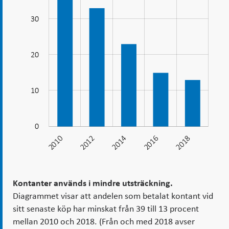
i
30
mindre
utsträckning
20
10
10
0
2010
2012
2014
2016
2018
2018
Kontanter används i mindre utsträckning.
Diagrammet visar att andelen som betalat kontant vid
sitt senaste köp har minskat från 39 till 13 procent
mellan 2010 och 2018. (Från och med 2018 avser