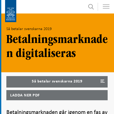
Sök
Gå
Gå
direkt
till
till
navigation
Så betalar svenskarna 2019
innehåll
för
undersidor
Betalningsmarknade
n digitaliseras
Så betalar svenskarna 2019
LADDA NER PDF
Betalningsmarknaden går igenom en fas av