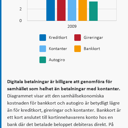
samhället
som
2
helhet
0
än
2009
L
betalningar
Kreditkort
Gireringar
med
kontanter
Kontanter
Bankkort
Autogiro
Digitala betalningar är billigare att genomföra för
samhället som helhet än betalningar med kontanter.
Diagrammet visar att den samhällsekonomiska
kostnaden för bankkort och autogiro är betydligt lägre
än för kreditkort, gireringar och kontanter. Bankkort är
ett kort anslutet till kortinnehavarens konto hos en
bank där det betalade beloppet debiteras direkt. På