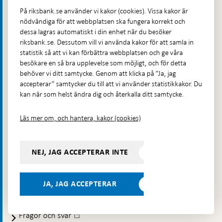
inflationen är låg och stabil över tid, bidra till att det
På riksbank.se använder vi kakor (cookies). Vissa kakor är
finansiella systemet är stabilt och effektivt och se till att
nödvändiga för att webbplatsen ska fungera korrekt och
det går att göra betalningar. Riksbanken ger också ut
dessa lagras automatiskt i din enhet när du besöker
Sveriges sedlar och mynt.
riksbank.se. Dessutom vill vi använda kakor för att samla in
statistik så att vi kan förbättra webbplatsen och ge våra
Kontakt
besökare en så bra upplevelse som möjligt, och för detta
behöver vi ditt samtycke. Genom att klicka på ”Ja, jag
Telefon: 08-787 00 00
accepterar” samtycker du till att vi använder statistikkakor. Du
E-post:
registratorn@riksbank.se
kan när som helst ändra dig och återkalla ditt samtycke.
Postadress: Riksbanken, 103 37 Stockholm
Läs mer om, och hantera, kakor (cookies)
Besöksadress: Brunkebergstorg 11, Stockholm
Budadress: Klara Östra kyrkogata 4, Brunkebergsfaret,
Lastplats 6
NEJ, JAG ACCEPTERAR INTE
Fler kontaktuppgifter
JA, JAG ACCEPTERAR
Hitta direkt
Frågor och svar
-