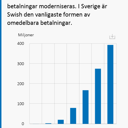
betalningar moderniseras. I Sverige är
Swish den vanligaste formen av
omedelbara betalningar.
Miljoner
Diagram:
Antalet
400
-100
-200
150
250
500
-50
50
betalningar
med
300
Swish
ökar
kraftigt
200
100
100
0