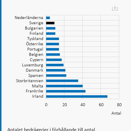
Diagram:
Kortbedrägerierna
Nederländerna
i
Sverige
Bulgarien
Sverige
Finland
är
Tyskland
Österrike
få
Portugal
i
Belgien
Frankrike
Cypern
ett
Luxemburg
internationellt
Danmark
perspektiv.
Spanien
Storbritannien
Malta
Frankrike
Irland
0
20
40
60
100
-20
-10
-40
10
30
L
80
Antal
Antalet bedrägerier i förhållande till antal