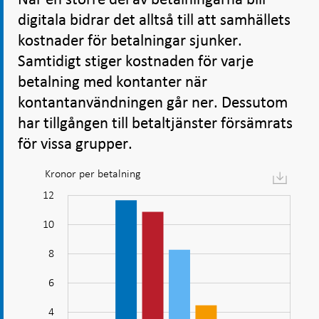
digitala bidrar det alltså till att samhällets
kostnader för betalningar sjunker.
Samtidigt stiger kostnaden för varje
betalning med kontanter när
kontantanvändningen går ner. Dessutom
har tillgången till betaltjänster försämrats
för vissa grupper.
Kronor per betalning
Diagram:
Digitala
14
-2
-4
1
3
5
12
betalningar
10
är
billigare
8
att
10
6
genomföra
för
4