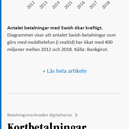
2012
2013
2014
2015
2016
2017
2018
2018
Antalet betalningar med Swish ökar kraftigt.
Diagrammet visar att antalet Swish-betalningar som
görs med mobiltelefon (i realtid) har ökat med 400
miljoner mellan 2012 och 2018. Källa: Bankgirot.
+ Läs hela artikeln
Betalningsmarknaden digitaliseras
Kortbetalningar