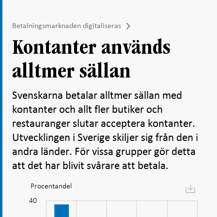
Betalningsmarknaden digitaliseras
Kontanter används
alltmer sällan
Svenskarna betalar alltmer sällan med
kontanter och allt fler butiker och
restauranger slutar acceptera kontanter.
Utvecklingen i Sverige skiljer sig från den i
andra länder. För vissa grupper gör detta
att det har blivit svårare att betala.
Procentandel
Diagram:
Kontanter
40
-10
-20
15
25
35
50
5
används