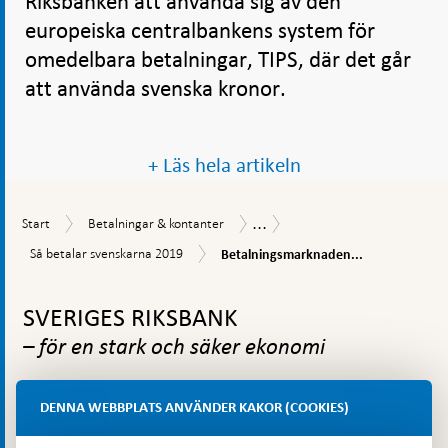
Riksbanken att använda sig av den
europeiska centralbankens system för
omedelbara betalningar, TIPS, där det går
att använda svenska kronor.
+ Läs hela artikeln
...
Start
Betalningar
Betalningsrapport
Start
Betalningar & kontanter
&
Betalningsmarknaden
Så
Så betalar svenskarna 2019
Betalningsmarknaden...
kontanter
digitaliseras
betalar
Gå
svenskarna
2019
till
SVERIGES RIKSBANK
toppnavigation
– för en stark och säker ekonomi
DENNA WEBBPLATS ANVÄNDER KAKOR (COOKIES)
Riksbanken är Sveriges centralbank. Vi ska se till att