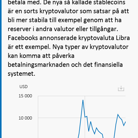
betala med. De nya så kallade stablecoins
är en sorts kryptovalutor som satsar på att
bli mer stabila till exempel genom att ha
reserver i andra valutor eller tillgångar.
Facebooks annonserade kryptovaluta Libra
är ett exempel. Nya typer av kryptovalutor
kan komma att påverka
betalningsmarknaden och det finansiella
systemet.
USD
Diagram:
Värdet
10 000
20 000
-4 000
-2 000
-5 000
2 000
4 000
6 000
15 000
på
Bitcoin
10 000
och
många
10 000
kryptotillgångar