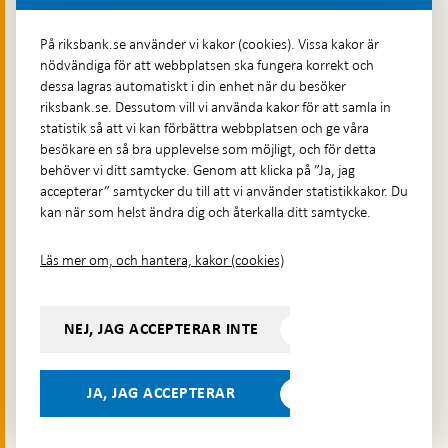
Fler kontaktuppgifter
På riksbank.se använder vi kakor (cookies). Vissa kakor är
nödvändiga för att webbplatsen ska fungera korrekt och
Hitta direkt
dessa lagras automatiskt i din enhet när du besöker
riksbank.se. Dessutom vill vi använda kakor för att samla in
Frågor och svar
-
statistik så att vi kan förbättra webbplatsen och ge våra
Öppnas
besökare en så bra upplevelse som möjligt, och för detta
Till Riksbankens webbarkiv
-
i
behöver vi ditt samtycke. Genom att klicka på ”Ja, jag
Öppnas
Presskontakt
ny
accepterar” samtycker du till att vi använder statistikkakor. Du
i
flik
kan när som helst ändra dig och återkalla ditt samtycke.
Integritetspolicy
ny
flik
Tillgänglighetsredogörelse
Läs mer om, och hantera, kakor (cookies)
Prenumerera på utskick
Visselblåsning
NEJ, JAG ACCEPTERAR INTE
Följ oss på sociala medier
Dela
Dela på:
Dela på:
Dela på:
Dela på:
på:
JA, JAG ACCEPTERAR
LinkedIn
YouTube
Facebook
Instagram
Bluesky
-
- Öppnas
- Öppnas
-
Öppnas
Öppnas