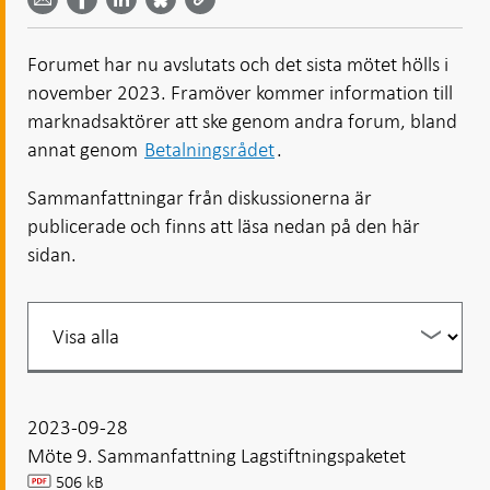
Facebook
Bluesky
Twitter
email -
-
- Öppnas
-
-
Öppnas
Öppnas
i ny flik
Öppnas
Öppnas
i ny flik
i ny flik
Forumet har nu avslutats och det sista mötet hölls i
i ny flik
i ny flik
november 2023. Framöver kommer information till
marknadsaktörer att ske genom andra forum, bland
annat genom
Betalningsrådet
.
Sammanfattningar från diskussionerna är
publicerade och finns att läsa nedan på den här
sidan.
Filtrera
din
listning
2023-09-28
Möte 9. Sammanfattning Lagstiftningspaketet
506 kB
pdf