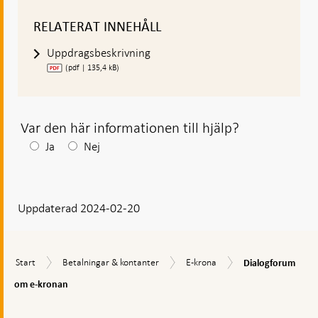
RELATERAT INNEHÅLL
Uppdragsbeskrivning
(pdf | 135,4 kB)
Var den här informationen till hjälp?
Efter
Ja
Nej
ditt
svar
Uppdaterad 2024-02-20
visas
en
kommentarsruta
Dialogforum
Start
Betalningar
E-
Start
Betalningar & kontanter
E-krona
Dialogforum
om
&
krona
e-
om e-kronan
kontanter
kronan
Gå