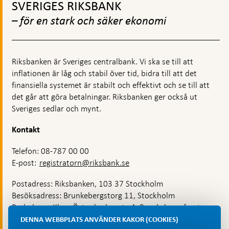
till
SVERIGES RIKSBANK
toppnavigation
– för en stark och säker ekonomi
Riksbanken är Sveriges centralbank. Vi ska se till att
inflationen är låg och stabil över tid, bidra till att det
finansiella systemet är stabilt och effektivt och se till att
det går att göra betalningar. Riksbanken ger också ut
Sveriges sedlar och mynt.
Kontakt
Telefon: 08-787 00 00
E-post:
registratorn@riksbank.se
Postadress: Riksbanken, 103 37 Stockholm
Besöksadress: Brunkebergstorg 11, Stockholm
Budadress: Klara Östra kyrkogata 4, Brunkebergsfaret,
Lastplats 6
DENNA WEBBPLATS ANVÄNDER KAKOR (COOKIES)