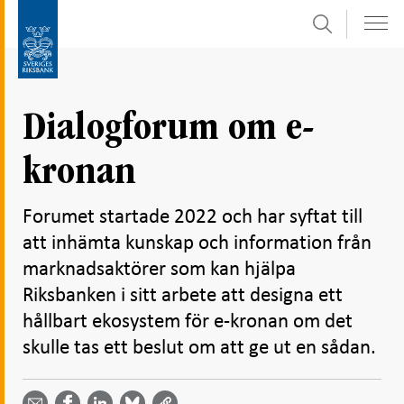
Sök
Gå
Gå
direkt
till
till
navigation
innehåll
för
Dialogforum om e-
undersidor
kronan
Forumet startade 2022 och har syftat till
att inhämta kunskap och information från
marknadsaktörer som kan hjälpa
Riksbanken i sitt arbete att designa ett
hållbart ekosystem för e-kronan om det
skulle tas ett beslut om att ge ut en sådan.
Dela
Dela
Dela
Dela på
Dela på
på
på
via
LinkedIn