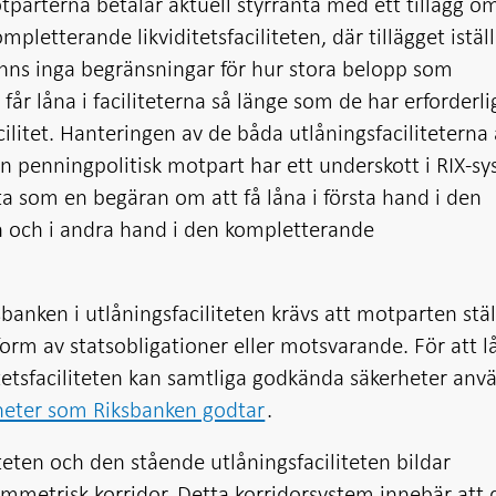
otparterna betalar aktuell styrränta med ett tillägg o
pletterande likviditetsfaciliteten, där tillägget iställ
inns inga begränsningar för hur stora belopp som
år låna i faciliteterna så länge som de har erforderli
cilitet. Hanteringen av de båda utlåningsfaciliteterna 
 penningpolitisk motpart har ett underskott i RIX-s
tta som en begäran om att få låna i första hand i den
en och i andra hand i den kompletterande
banken i utlåningsfaciliteten krävs att motparten stäl
form av statsobligationer eller motsvarande. För att l
tetsfaciliteten kan samtliga godkända säkerheter anv
heter som Riksbanken godtar
.
teten och den stående utlåningsfaciliteten bildar
mmetrisk korridor. Detta korridorsystem innebär att 