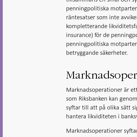
penningpolitiska motpartern
räntesatser som inte avvik
kompletterande likviditetsfa
insurance) för de penningpo
penningpolitiska motparterna 
betryggande säkerheter.
Marknadsoper
Marknadsoperationer är ett 
som Riksbanken kan genomför
syftar till att på olika sät
hantera likviditeten i bank
Marknadsoperationer syftar