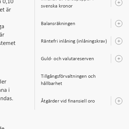
m 0,10
Ö
svenska kronor
et är
u
Balansräkningen
ga
Ö
u
är
Räntefri inlåning (inlåningskrav)
ystemet
Ö
u
Guld- och valutareserven
Ö
u
Tillgångsförvaltningen och
ler
hållbarhet
åna i
ändas.
Åtgärder vid finansiell oro
Ö
u
de