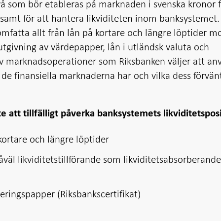
ivå som bör etableras på marknaden i svenska kronor f
samt för att hantera likviditeten inom banksystemet.
fatta allt från lån på kortare och längre löptider m
 utgivning av värdepapper, lån i utländsk valuta och
av marknadsoperationer som Riksbanken väljer att a
v de finansiella marknaderna har och vilka dess förvä
 att tillfälligt påverka banksystemets likviditetspos
ortare och längre löptider
åväl likviditetstillförande som likviditetsabsorberand
eringspapper (Riksbankscertifikat)