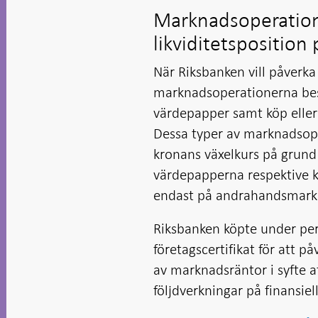
Marknadsoperation
likviditetspositio
När Riksbanken vill påverk
marknadsoperationerna bestå
värdepapper samt köp eller
Dessa typer av marknadsope
kronans växelkurs på grund
värdepapperna respektive k
endast på andrahandsmark
Riksbanken köpte under per
företagscertifikat för att p
av marknadsräntor i syfte 
följdverkningar på finansi