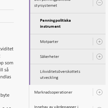
Ö
styrsystemet
u
Penningpolitiska
instrument
Motparter
Ö
u
viditet
t
Säkerheter
Ö
opp som
u
ll så
Likviditetsöverskottets
andlas
utveckling
Marknadsoperationer
tbyte
Ö
u
Innehav av värdepapper i