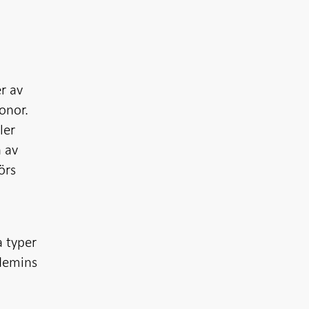
r av
onor.
ler
n av
örs
a typer
ndemins