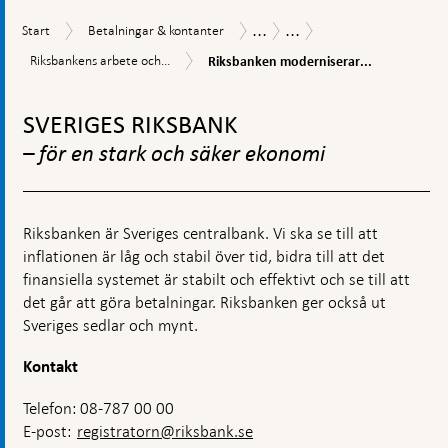
...
...
Start
Betalningar
Betalningsrapport
Betalningsrapport
Start
Betalningar & kontanter
&
2022
Riksbanken
Riksbankens
Riksbankens arbete och...
Riksbanken moderniserar...
kontanter
moderniserar
arbete
sina
Gå
och
system
policy
till
SVERIGES RIKSBANK
toppnavigation
– för en stark och säker ekonomi
Riksbanken är Sveriges centralbank. Vi ska se till att
inflationen är låg och stabil över tid, bidra till att det
finansiella systemet är stabilt och effektivt och se till att
det går att göra betalningar. Riksbanken ger också ut
Sveriges sedlar och mynt.
Kontakt
Telefon: 08-787 00 00
E-post:
registratorn@riksbank.se