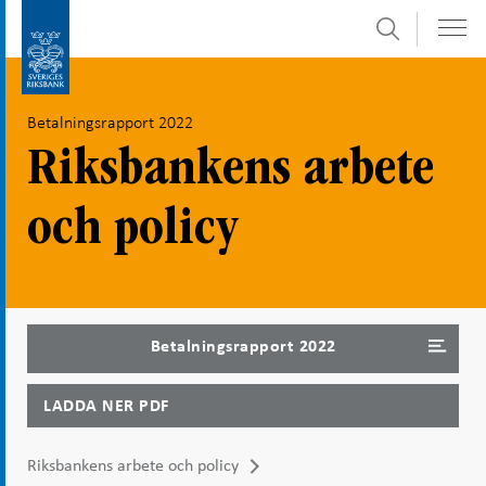
Sök
Gå
Gå
direkt
till
till
navigation
Betalningsrapport 2022
innehåll
för
undersidor
Riksbankens arbete
och policy
Betalningsrapport 2022
LADDA NER PDF
Riksbankens arbete och policy