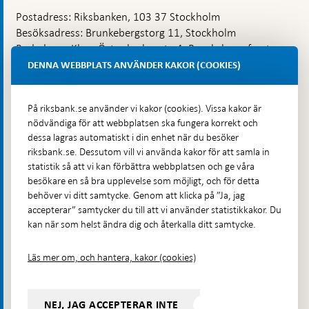
Postadress: Riksbanken, 103 37 Stockholm
Besöksadress: Brunkebergstorg 11, Stockholm
Budadress: Klara Östra kyrkogata 4, Brunkebergsfaret,
Lastplats 6
DENNA WEBBPLATS ANVÄNDER KAKOR (COOKIES)
Fler kontaktuppgifter
På riksbank.se använder vi kakor (cookies). Vissa kakor är
nödvändiga för att webbplatsen ska fungera korrekt och
Hitta direkt
dessa lagras automatiskt i din enhet när du besöker
riksbank.se. Dessutom vill vi använda kakor för att samla in
Frågor och svar
-
statistik så att vi kan förbättra webbplatsen och ge våra
Öppnas
besökare en så bra upplevelse som möjligt, och för detta
Till Riksbankens webbarkiv
-
i
behöver vi ditt samtycke. Genom att klicka på ”Ja, jag
Öppnas
Presskontakt
ny
accepterar” samtycker du till att vi använder statistikkakor. Du
i
flik
kan när som helst ändra dig och återkalla ditt samtycke.
Integritetspolicy
ny
flik
Tillgänglighetsredogörelse
Läs mer om, och hantera, kakor (cookies)
Prenumerera på utskick
Visselblåsning
NEJ, JAG ACCEPTERAR INTE