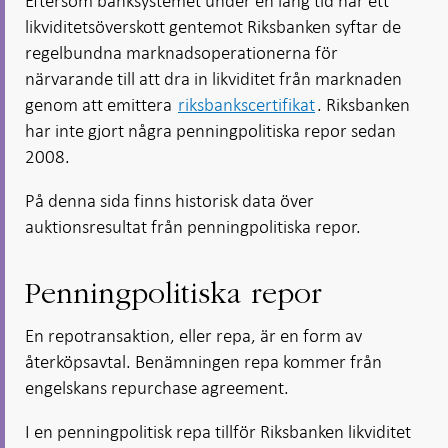
Eftersom banksystemet under en lång tid har ett
i ny flik
i ny flik
likviditetsöverskott gentemot Riksbanken syftar de
regelbundna marknadsoperationerna för
närvarande till att dra in likviditet från marknaden
genom att emittera
riksbankscertifikat
. Riksbanken
har inte gjort några penningpolitiska repor sedan
2008.
På denna sida finns historisk data över
auktionsresultat från penningpolitiska repor.
Penningpolitiska repor
En repotransaktion, eller repa, är en form av
återköpsavtal. Benämningen repa kommer från
engelskans repurchase agreement.
I en penningpolitisk repa tillför Riksbanken likviditet