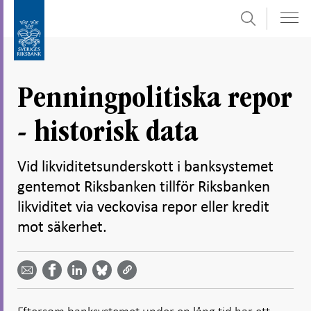
Sök
Gå
Gå
direkt
till
till
navigation
innehåll
för
Penningpolitiska repor
undersidor
- historisk data
Vid likviditetsunderskott i banksystemet
gentemot Riksbanken tillför Riksbanken
likviditet via veckovisa repor eller kredit
mot säkerhet.
Dela
Dela
Dela
Dela på
Dela på
på
på
via
LinkedIn
Facebook
Bluesky
Twitter
email -
-
- Öppnas
-
-
Öppnas
Öppnas
i ny flik
Öppnas
Öppnas
i ny flik
i ny flik