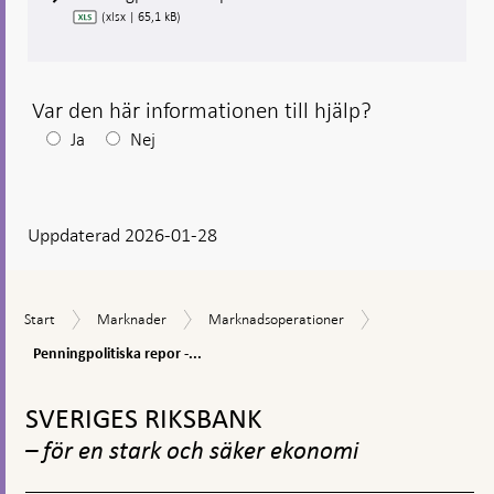
(xlsx | 65,1 kB)
Var den här informationen till hjälp?
Efter
Ja
Nej
ditt
svar
Uppdaterad 2026-01-28
visas
en
kommentarsruta
Penningpolitiska
Start
Marknader
Marknadsoperationer
Start
Marknader
Marknadsoperationer
repor
-
Penningpolitiska repor -...
historisk
Gå
data
till
SVERIGES RIKSBANK
toppnavigation
– för en stark och säker ekonomi