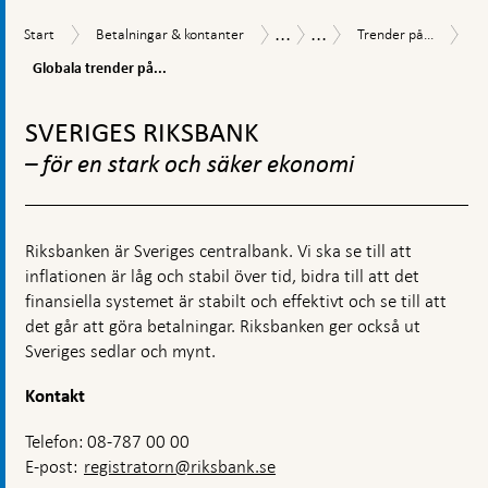
...
...
Gl
Start
Betalningar
Trender
Betalningsrapport
Betalningsrapport
Start
Betalningar & kontanter
Trender på...
tr
&
på
2025
på
Globala trender på...
kontanter
betalningsmarknade
be
Gå
till
SVERIGES RIKSBANK
toppnavigation
– för en stark och säker ekonomi
Riksbanken är Sveriges centralbank. Vi ska se till att
inflationen är låg och stabil över tid, bidra till att det
finansiella systemet är stabilt och effektivt och se till att
det går att göra betalningar. Riksbanken ger också ut
Sveriges sedlar och mynt.
Kontakt
Telefon: 08-787 00 00
E-post:
registratorn@riksbank.se