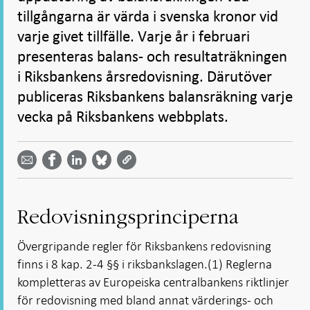
tillgångarna är värda i svenska kronor vid
varje givet tillfälle. Varje år i februari
presenteras balans- och resultaträkningen
i Riksbankens årsredovisning. Därutöver
publiceras Riksbankens balansräkning varje
vecka på Riksbankens webbplats.
Dela
Dela
Dela
Dela på
Dela på
på
på
via
LinkedIn
Facebook
Bluesky
Twitter
email -
-
- Öppnas
-
-
Öppnas
Öppnas
i ny flik
Öppnas
Öppnas
i ny flik
i ny flik
i ny flik
i ny flik
Redovisningsprinciperna
Övergripande regler för Riksbankens redovisning
finns i 8 kap. 2-4 §§ i riksbankslagen.(1) Reglerna
kompletteras av Europeiska centralbankens riktlinjer
för redovisning med bland annat värderings- och