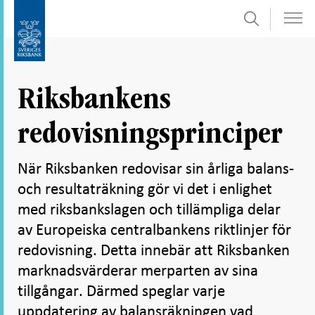
Sök
Gå
Gå
direkt
till
till
navigation
innehåll
för
Riksbankens
undersidor
redovisningsprinciper
När Riksbanken redovisar sin årliga balans-
och resultaträkning gör vi det i enlighet
med riksbankslagen och tillämpliga delar
av Europeiska centralbankens riktlinjer för
redovisning. Detta innebär att Riksbanken
marknadsvärderar merparten av sina
tillgångar. Därmed speglar varje
uppdatering av balansräkningen vad