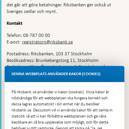
det går att göra betalningar. Riksbanken ger också ut
Sveriges sedlar och mynt.
Kontakt
Telefon: 08-787 00 00
E-post:
registratorn@riksbank.se
Postadress: Riksbanken, 103 37 Stockholm
Besöksadress: Brunkebergstorg 11, Stockholm
Budadress: Klara Östra kyrkogata 4, Brunkebergsfaret,
Lastplats 6
DENNA WEBBPLATS ANVÄNDER KAKOR (COOKIES)
Fler kontaktuppgifter
På riksbank.se använder vi kakor (cookies). Vissa kakor är
nödvändiga för att webbplatsen ska fungera korrekt och
Hitta direkt
dessa lagras automatiskt i din enhet när du besöker
riksbank.se. Dessutom vill vi använda kakor för att samla in
Frågor och svar
-
statistik så att vi kan förbättra webbplatsen och ge våra
Öppnas
besökare en så bra upplevelse som möjligt, och för detta
Till Riksbankens webbarkiv
-
i
behöver vi ditt samtycke. Genom att klicka på ”Ja, jag