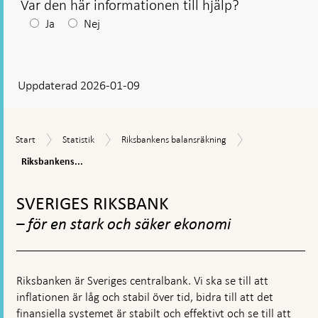
Var den här informationen till hjälp?
Efter
Ja
Nej
ditt
svar
Uppdaterad 2026-01-09
visas
en
kommentarsruta
Riksbankens
Start
Statistik
Riksbankens
Start
Statistik
Riksbankens balansräkning
redovisningspri
balansräkning
Riksbankens...
Gå
till
SVERIGES RIKSBANK
toppnavigation
– för en stark och säker ekonomi
Riksbanken är Sveriges centralbank. Vi ska se till att
inflationen är låg och stabil över tid, bidra till att det
finansiella systemet är stabilt och effektivt och se till att