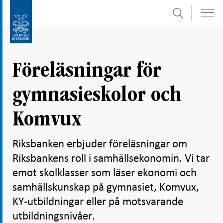
Sök
Gå
Gå
direkt
till
till
navigation
innehåll
för
Föreläsningar för
undersidor
gymnasieskolor och
Komvux
Riksbanken erbjuder föreläsningar om
Riksbankens roll i samhällsekonomin. Vi tar
emot skolklasser som läser ekonomi och
samhällskunskap på gymnasiet, Komvux,
KY-utbildningar eller på motsvarande
utbildningsnivåer.