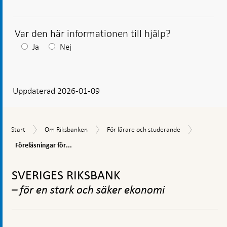
Var den här informationen till hjälp?
Efter
Ja
Nej
ditt
svar
Uppdaterad 2026-01-09
visas
en
kommentarsruta
Föreläsni
Start
Om
För
Start
Om Riksbanken
För lärare och studerande
för
Riksbanken
lärare
gymnasies
Föreläsningar för...
och
och
studerande
Gå
Komvux
till
SVERIGES RIKSBANK
toppnavigation
– för en stark och säker ekonomi