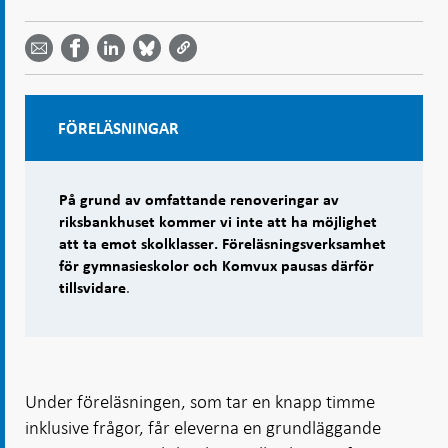
Dela
Dela
Dela
Dela på
Dela på
på
på
via
LinkedIn
Facebook
Bluesky
Twitter
email -
-
- Öppnas
-
-
Öppnas
Öppnas
i ny flik
Öppnas
Öppnas
i ny flik
i ny flik
i ny flik
i ny flik
FÖRELÄSNINGAR
På grund av omfattande renoveringar av
riksbankhuset kommer vi inte att ha möjlighet
att ta emot skolklasser. Föreläsningsverksamhet
för gymnasieskolor och Komvux pausas därför
.
tillsvidare
Under föreläsningen, som tar en knapp timme
inklusive frågor, får eleverna en grundläggande