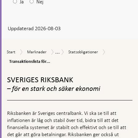
Efter
Ja
Nej
ditt
svar
Uppdaterad 2026-08-03
visas
en
kommentarsruta
...
Transaktionslist
Start
Marknader
Statsobligationer
Innehav
Start
Marknader
Statsobligationer
för
av
statsobligatione
Transaktionslista för...
värdepapper
i
Gå
svenska
till
SVERIGES RIKSBANK
kronor
toppnavigation
– för en stark och säker ekonomi
Riksbanken är Sveriges centralbank. Vi ska se till att
inflationen är låg och stabil över tid, bidra till att det
finansiella systemet är stabilt och effektivt och se till att
det går att göra betalningar. Riksbanken ger också ut