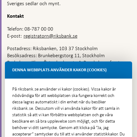
Sveriges sedlar och mynt.
Kontakt
Telefon: 08-787 00 00
E-post:
registratorn@riksbank.se
Postadress: Riksbanken, 103 37 Stockholm
Besöksadress: Brunkebergstorg 11, Stockholm
Budadress: Klara Östra kyrkogata 4, Brunkebergsfaret,
Lastplats 6
DENNA WEBBPLATS ANVÄNDER KAKOR (COOKIES)
Fler kontaktuppgifter
På riksbank.se använder vi kakor (cookies). Vissa kakor är
nödvändiga för att webbplatsen ska fungera korrekt och
Hitta direkt
dessa lagras automatiskt i din enhet när du besöker
riksbank.se. Dessutom vill vi använda kakor för att samla in
Frågor och svar
-
statistik så att vi kan förbättra webbplatsen och ge våra
Öppnas
besökare en så bra upplevelse som möjligt, och för detta
Till Riksbankens webbarkiv
-
i
behöver vi ditt samtycke. Genom att klicka på ”Ja, jag
Öppnas
Presskontakt
ny
accepterar” samtycker du till att vi använder statistikkakor. Du
i