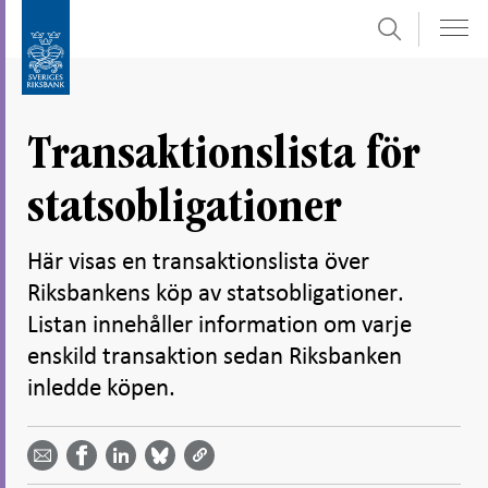
Sök
Gå
Gå
direkt
till
till
navigation
innehåll
för
Transaktionslista för
undersidor
statsobligationer
Här visas en transaktionslista över
Riksbankens köp av statsobligationer.
Listan innehåller information om varje
enskild transaktion sedan Riksbanken
inledde köpen.
Dela
Dela
Dela
Dela på
Dela på
på
på
via
LinkedIn
Facebook
Bluesky
Twitter
email -
-
- Öppnas
-
-