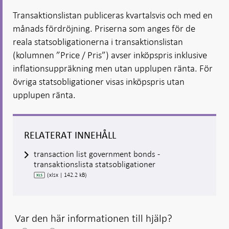
Öppnas
Öppnas
i ny flik
Öppnas
Öppnas
i ny flik
i ny flik
Transaktionslistan publiceras kvartalsvis och med en
i ny flik
i ny flik
månads fördröjning. Priserna som anges för de
reala statsobligationerna i transaktionslistan
(kolumnen ”Price / Pris”) avser inköpspris inklusive
inflationsuppräkning men utan upplupen ränta. För
övriga statsobligationer visas inköpspris utan
upplupen ränta.
RELATERAT INNEHÅLL
transaction list government bonds -
transaktionslista statsobligationer
(xlsx | 142.2 kB)
Var den här informationen till hjälp?