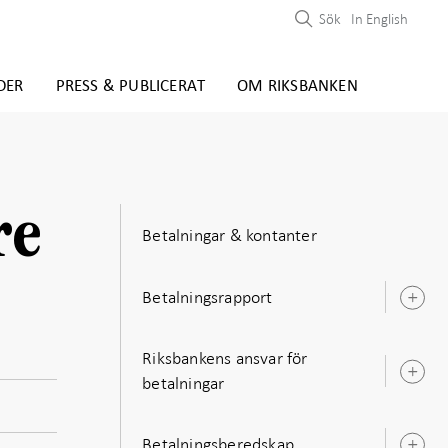
Sök
In English
DER
PRESS & PUBLICERAT
OM RIKSBANKEN
re
Betalningar & kontanter
Betalningsrapport
Ö
u
Riksbankens ansvar för
Ö
betalningar
u
Betalningsberedskap