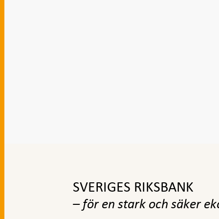
Gå
till
toppnavigation
SVERIGES RIKSBANK
– för en stark och säker e