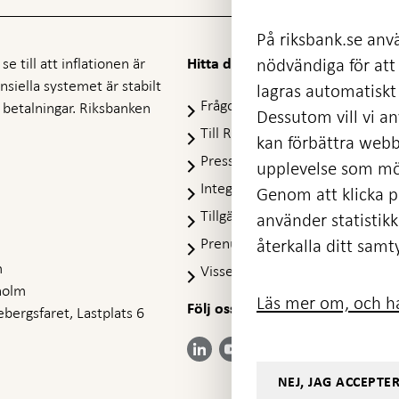
På riksbank.se anvä
e till att inflationen är
nödvändiga för att
Hitta direkt
nansiella systemet är stabilt
lagras automatiskt 
Frågor och svar
-
ra betalningar. Riksbanken
Dessutom vill vi anv
Öppnas
Till Riksbankens webbarkiv
-
kan förbättra webb
i
Öpp
Presskontakt
ny
upplevelse som möj
i
flik
Integritetspolicy
ny
Genom att klicka på
flik
Tillgänglighetsredogörelse
använder statistik
Prenumerera på utskick
återkalla ditt samt
m
Visselblåsning
holm
Läs mer om, och ha
Följ oss på sociala medier
Dela
bergsfaret, Lastplats 6
Dela på:
Dela på:
Dela på:
Dela på:
på:
LinkedIn
YouTube
Facebook
Instagram
Bluesky
-
-
- Öppnas
- Öppnas
-
Öppnas
Öppnas
NEJ, JAG ACCEPTE
i ny flik
i ny flik
Öppnas