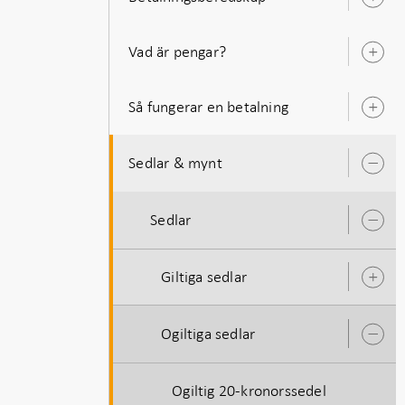
Ö
u
Vad är pengar?
Ö
u
Så fungerar en betalning
Ö
u
Sedlar & mynt
Ö
u
Sedlar
Ö
u
Giltiga sedlar
Ö
u
Ogiltiga sedlar
Ö
u
Ogiltig 20-kronorssedel