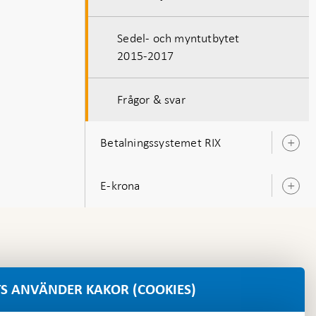
Sedel- och myntutbytet
2015-2017
Frågor & svar
Betalningssystemet RIX
Ö
u
E-krona
Ö
u
S ANVÄNDER KAKOR (COOKIES)