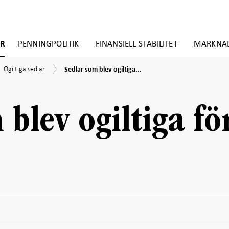
ER
PENNINGPOLITIK
FINANSIELL STABILITET
MARKNA
Sedlar
Ogiltiga
ar
Ogiltiga sedlar
Sedlar som blev ogiltiga...
som
sedlar
blev
ogiltiga
före
 blev ogiltiga fö
2016