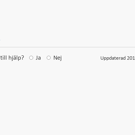
l
Efter ditt svar visas en kommentarsruta
ill hjälp?
Ja
Nej
Uppdaterad 201