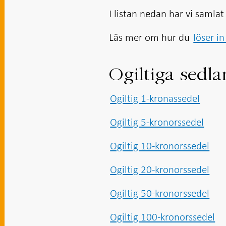
i ny flik
i ny flik
i ny flik
i ny flik
I listan nedan har vi samlat
Läs mer om hur du
löser in
Ogiltiga sedla
Ogiltig 1-kronassedel
Ogiltig 5-kronorssedel
Ogiltig 10-kronorssedel
Ogiltig 20-kronorssedel
Ogiltig 50-kronorssedel
Ogiltig 100-kronorssedel