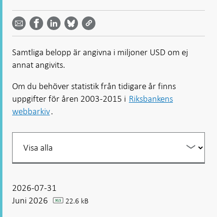
Dela
Dela
Dela
Dela på
Dela på
på
på
via
LinkedIn
Facebook
Bluesky
Twitter
email -
-
- Öppnas
-
-
Öppnas
Öppnas
i ny flik
Öppnas
Öppnas
i ny flik
i ny flik
Samtliga belopp är angivna i miljoner USD om ej
i ny flik
i ny flik
annat angivits.
Om du behöver statistik från tidigare år finns
uppgifter för åren 2003-2015 i
Riksbankens
webbarkiv
.
Filtrera
din
listning
2026-07-31
Juni 2026
22.6 kB
xlsx