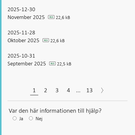
2025-12-30
November 2025
22,6 kB
xlsx
2025-11-28
Oktober 2025
22,6 kB
xlsx
2025-10-31
September 2025
22,5 kB
xlsx
1
2
3
4
...
13
Var den här informationen till hjälp?
Efter
Ja
Nej
ditt