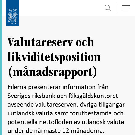
Sök
Gå
Gå
direkt
till
till
navigation
innehåll
för
Valutareserv och
undersidor
likviditetsposition
(månadsrapport)
Filerna presenterar information från
Sveriges riksbank och Riksgäldskontoret
avseende valutareserven, övriga tillgångar
i utländsk valuta samt förutbestämda och
potentiella nettoflöden av utländsk valuta
under de närmaste 12 månaderna.