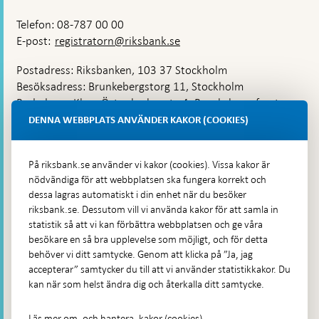
Telefon: 08-787 00 00
E-post:
registratorn@riksbank.se
Postadress: Riksbanken, 103 37 Stockholm
Besöksadress: Brunkebergstorg 11, Stockholm
Budadress: Klara Östra kyrkogata 4, Brunkebergsfaret,
Lastplats 6
DENNA WEBBPLATS ANVÄNDER KAKOR (COOKIES)
Fler kontaktuppgifter
På riksbank.se använder vi kakor (cookies). Vissa kakor är
nödvändiga för att webbplatsen ska fungera korrekt och
Hitta direkt
dessa lagras automatiskt i din enhet när du besöker
riksbank.se. Dessutom vill vi använda kakor för att samla in
Frågor och svar
-
statistik så att vi kan förbättra webbplatsen och ge våra
Öppnas
besökare en så bra upplevelse som möjligt, och för detta
Till Riksbankens webbarkiv
-
i
behöver vi ditt samtycke. Genom att klicka på ”Ja, jag
Öppnas
Presskontakt
ny
accepterar” samtycker du till att vi använder statistikkakor. Du
i
flik
kan när som helst ändra dig och återkalla ditt samtycke.
Integritetspolicy
ny
flik
Tillgänglighetsredogörelse
Läs mer om, och hantera, kakor (cookies)