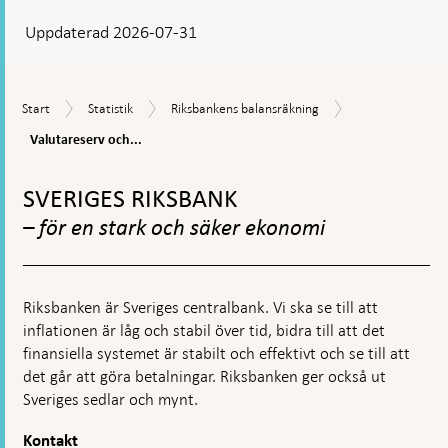
svar
Uppdaterad 2026-07-31
visas
en
kommentarsruta
Valutareserv
Start
Statistik
Riksbankens
Start
Statistik
Riksbankens balansräkning
och
balansräkning
likviditetspositi
Valutareserv och...
(månadsrapport
Gå
till
SVERIGES RIKSBANK
toppnavigation
– för en stark och säker ekonomi
Riksbanken är Sveriges centralbank. Vi ska se till att
inflationen är låg och stabil över tid, bidra till att det
finansiella systemet är stabilt och effektivt och se till att
det går att göra betalningar. Riksbanken ger också ut
Sveriges sedlar och mynt.
Kontakt