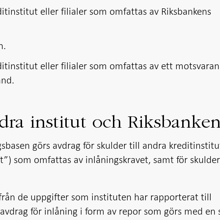
ditinstitut eller filialer som omfattas av Riksbankens
n.
ditinstitut eller filialer som omfattas av ett motsvara
and.
ndra institut och Riksbanke
basen görs avdrag för skulder till andra kreditinstitut
t”) som omfattas av inlåningskravet, samt för skulder 
från de uppgifter som instituten har rapporterat till
 avdrag för inlåning i form av repor som görs med en 