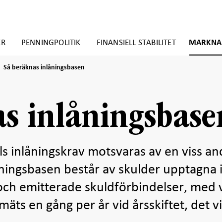
ER
PENNINGPOLITIK
FINANSIELL STABILITET
MARKNA
Så
Så beräknas inlåningsbasen
beräknas
inlåningsbasen
s inlåningsbase
lials inlåningskrav motsvaras av en viss an
åningsbasen består av skulder upptagna 
 och emitterade skuldförbindelser, med 
ts en gång per år vid årsskiftet, det vi