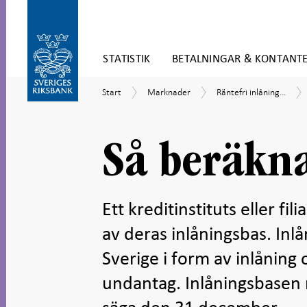
Gå
STATISTIK
BETALNINGAR & KONTANT
direkt
till
Gå
innehåll
Start
Marknader
Räntefri
Start
Marknader
Räntefri inlåning...
till
inlåning
navigation
(inlåningskrav)
för
undersidor
Så beräkna
Ett kreditinstituts eller fi
av deras inlåningsbas. Inl
Sverige i form av inlåning
undantag. Inlåningsbasen mä