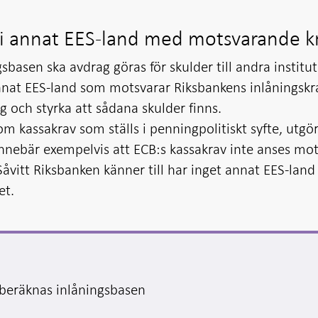
ut i annat EES-land med motsvarande k
sbasen ska avdrag göras för skulder till andra institu
annat EES-land som motsvarar Riksbankens inlåningskr
g och styrka att sådana skulder finns.
m kassakrav som ställs i penningpolitiskt syfte, utgör
innebär exempelvis att ECB:s kassakrav inte anses mo
Såvitt Riksbanken känner till har inget annat EES-land
et.
 beräknas inlåningsbasen