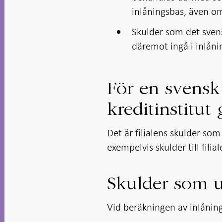
inlåningsbas, även om
Skulder som det svensk
däremot ingå i inlåni
För en svensk f
kreditinstitut 
Det är filialens skulder som
exempelvis skulder till fili
Skulder som u
Vid beräkningen av inlånin