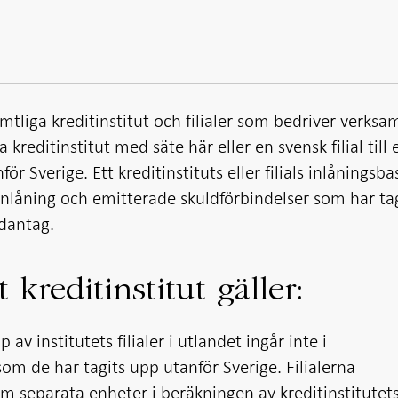
amtliga kreditinstitut och filialer som bedriver verksa
a kreditinstitut med säte här eller en svensk filial till 
ör Sverige. Ett kreditinstituts eller filials inlåningsba
 inlåning och emitterade skuldförbindelser som har ta
ndantag.
 kreditinstitut gäller:
av institutets filialer i utlandet ingår inte i
som de har tagits upp utanför Sverige. Filialerna
 separata enheter i beräkningen av kreditinstitutet