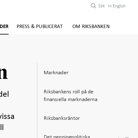
Sök
In English
DER
PRESS & PUBLICERAT
OM RIKSBANKEN
n
Marknader
Riksbankens roll på de
del
finansiella marknaderna
i
vissa
Riksbanksräntor
ll
Det penningpolitiska