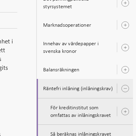
Ö
styrsystemet
u
Marknadsoperationer
Ö
u
mhet i
Innehav av värdepapper i
ett
Ö
svenska kronor
u
s
gits
Balansräkningen
Ö
u
Räntefri inlåning (inlåningskrav)
Ö
u
För kreditinstitut som
Ö
omfattas av inlåningskravet
u
s
Så beräknas inlåningskravet