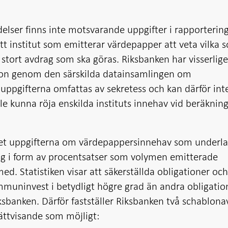
elser finns inte motsvarande uppgifter i rapporterin
 ett institut som emitterar värdepapper att veta vilka 
stort avdrag som ska göras. Riksbanken har visserlig
ation genom den särskilda datainsamlingen om
ppgifterna omfattas av sekretess och kan därför int
e kunna röja enskilda instituts innehav vid beräkning
let uppgifterna om värdepappersinnehav som underla
rag i form av procentsatser som volymen emitterade
ed. Statistiken visar att säkerställda obligationer oc
mmuninvest i betydligt högre grad än andra obligatio
Riksbanken. Därför fastställer Riksbanken två schablon
rättvisande som möjligt: