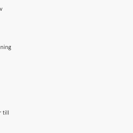
v
tning
till