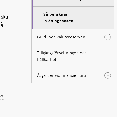
Så beräknas
 ska
inlåningsbasen
ige.
Guld- och valutareserven
Ö
u
Tillgångsförvaltningen och
hållbarhet
Åtgärder vid finansiell oro
Ö
u
n