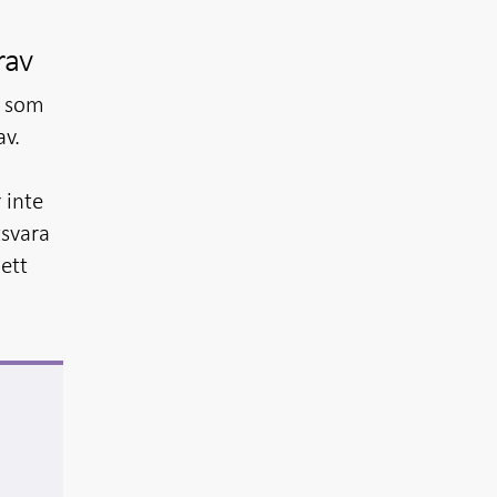
rav
t som
av.
 inte
tsvara
 ett