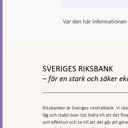
Var den här informationen t
Gå
till
toppnavigation
SVERIGES RIKSBANK
– för en stark och säker e
Riksbanken är Sveriges centralbank. Vi ska s
låg och stabil över tid, bidra till att det fi
och effektivt och se till att det går att gö