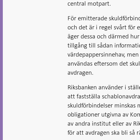
central motpart.
För emitterade skuldförbind
och det är i regel svårt för
äger dessa och därmed hur 
tillgång till sådan inform
värdepappersinnehav, men u
användas eftersom det skull
avdragen.
Riksbanken använder i stäl
att fastställa schablonavd
skuldförbindelser minskas m
obligationer utgivna av Ko
av andra institut eller av 
för att avdragen ska bli så 