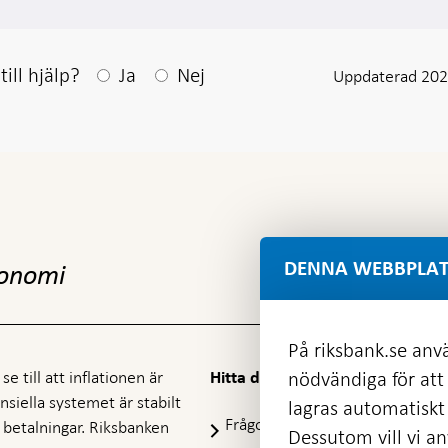
Efter ditt svar visas en kommentarsruta
ill hjälp?
Ja
Nej
Uppdaterad 202
DENNA WEBBPLAT
konomi
På riksbank.se anvä
e till att inflationen är
nödvändiga för att
Hitta direkt
nansiella systemet är stabilt
lagras automatiskt 
Frågor och svar
-
ra betalningar. Riksbanken
Dessutom vill vi anv
Öppnas