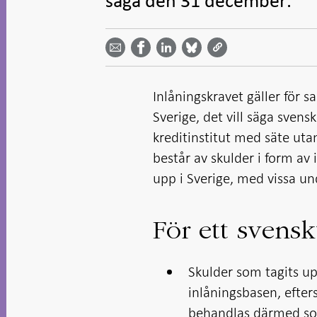
säga den 31 december.
Dela
Dela
Dela
Dela på
Dela på
på
på
via
LinkedIn
Facebook
Bluesky
Twitter
email -
-
- Öppnas
-
-
Öppnas
Öppnas
i ny flik
Öppnas
Öppnas
i ny flik
i ny flik
i ny flik
i ny flik
Inlåningskravet gäller för s
Sverige, det vill säga svensk
kreditinstitut med säte utanf
består av skulder i form av
upp i Sverige, med vissa u
För ett svenskt
Skulder som tagits upp 
inlåningsbasen, efter
behandlas därmed som