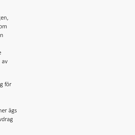
gen,
som
en
e
 av
g för
h
ner ägs
avdrag