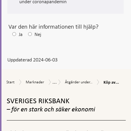
under coronapandemin
Var den här informationen till hjälp?
Efter
Ja
Nej
ditt
svar
Uppdaterad 2024-06-03
visas
en
kommentarsruta
...
Köp
Start
Marknader
Åtgärder
Åtgärder
Start
Marknader
Åtgärder under...
Köp av...
av
under
vid
företagsobligat
Gå
coronapandemin
finansiell
under
oro
till
SVERIGES RIKSBANK
coronapandemi
toppnavigation
– för en stark och säker ekonomi