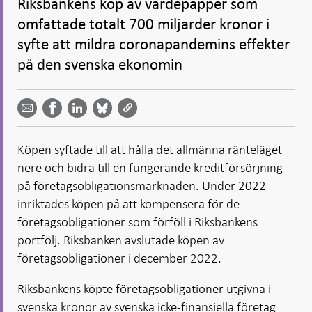
Riksbankens köp av värdepapper som
omfattade totalt 700 miljarder kronor i
syfte att mildra coronapandemins effekter
på den svenska ekonomin
Dela
Dela
Dela
Dela på
Dela på
på
på
via
LinkedIn
Facebook
Bluesky
Twitter
email -
-
- Öppnas
-
-
Öppnas
Öppnas
i ny flik
Öppnas
Öppnas
i ny flik
i ny flik
Köpen syftade till att hålla det allmänna ränteläget
i ny flik
i ny flik
nere och bidra till en fungerande kreditförsörjning
på företagsobligationsmarknaden. Under 2022
inriktades köpen på att kompensera för de
företagsobligationer som förföll i Riksbankens
portfölj. Riksbanken avslutade köpen av
företagsobligationer i december 2022.
Riksbankens köpte företagsobliga­tioner utgivna i
svenska kronor av svenska icke-finansiella företag