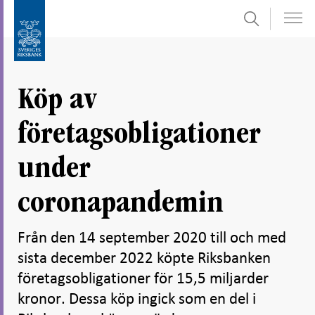
Sök
Gå
Gå
direkt
till
till
navigation
innehåll
för
Köp av
undersidor
företagsobligationer
under
coronapandemin
Från den 14 september 2020 till och med
sista december 2022 köpte Riksbanken
företagsobligationer för 15,5 miljarder
kronor. Dessa köp ingick som en del i